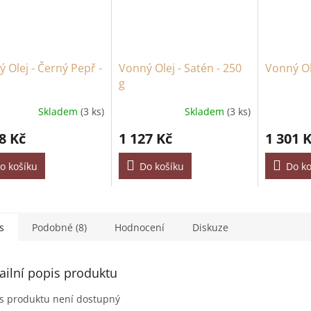
 Olej - Černý Pepř -
Vonný Olej - Satén - 250
Vonný Ole
g
Skladem
(3 ks)
Skladem
(3 ks)
8 Kč
1 127 Kč
1 301 
o košíku
Do košíku
Do ko
s
Podobné (8)
Hodnocení
Diskuze
ailní popis produktu
s produktu není dostupný