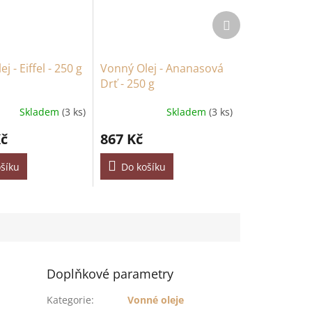
Další
produkt
j - Eiffel - 250 g
Vonný Olej - Ananasová
Drť - 250 g
Skladem
(3 ks)
Skladem
(3 ks)
Kč
867 Kč
šíku
Do košíku
Doplňkové parametry
Kategorie
:
Vonné oleje