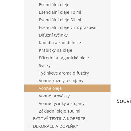
n
Esenciální oleje
e
Esenciální oleje 10 ml
l
Esenciální oleje 50 ml
Esenciální oleje v rozprašovači
Difuzní tyčinky
Kadidla a kadidelnice
Krabičky na oleje
Přírodní a organické oleje
Svíčky
Tyčinkové aroma difuzéry
Vonné kužely a stojany
Vonné oleje
Vonné provázky
Souvi
Vonné tyčinky a stojany
Základní oleje 100 ml
BYTOVÝ TEXTIL A KOBERCE
DEKORACE A DOPLŇKY