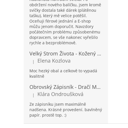
obdržení nového balíčku, jsem kromě
svíčky dostala také dárek (plátěnou
tašku), který mě velice potěšil.
Oceňuji férové jednání a E-shop
můžu jenom doporučit. Navzdory
počátečním problému způsobenému
dopravcem, se vše nakonec vyřešilo
rychle a bezproblémově.
Velký Strom Života - Kožený Zápisník se Šňůrkou a Kamínkem - 20x16x2cm - 160 Stran
Elena Kozlova
|
Hodnocení produktu je 5 z 5 hvězdiček.
Moc hezký obal a celkově to vypadá
kvalitně
Obrovský Zápisník - Dračí Mandala s Chakra Kameny - 100 Stran - 25x34cm
Klára Ondroušková
|
Hodnocení produktu je 5 z 5 hvězdiček.
Ze zápisníku jsem maximálně
nadšena. Krásné provedení. bavlněný
papír. prostě top. :)
Z