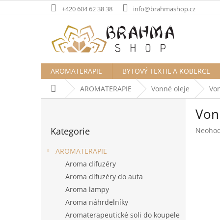
Přejít
+420 604 62 38 38
info@brahmashop.cz
na
obsah
AROMATERAPIE
BYTOVÝ TEXTIL A KOBERCE
Domů
AROMATERAPIE
Vonné oleje
Von
P
Vonn
o
Přeskočit
s
Kategorie
Průměr
Neoho
kategorie
t
hodnoc
r
produk
AROMATERAPIE
a
je
Aroma difuzéry
n
0,0
Aroma difuzéry do auta
z
n
5
í
Aroma lampy
hvězdič
p
Aroma náhrdelníky
a
Aromaterapeutické soli do koupele