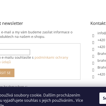
t newsletter
Kontakt
j e-mail a my vám budeme zasílat informace o
info
oduktech na našem e-shopu.
+420 
+420 
Brah
 e-mailu souhlasíte s
podmínkami ochrany
brah
h údajů
Brah
ÁSIT SE
+420 
ww.brahmashop.cz/formular-
upeni-od-
používá soubory cookie. Dalším procházením
S
 vyjadřujete souhlas s jejich používáním.. Více
de
.