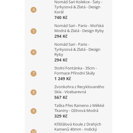
Nomád Sari Kolekce - Šaty -
Tyrkysová & Zlatá - Design
Korál
740 Kč
Nomád Sari - Pario - Mořská
Modrá & Zlatá - Design Ryby
294 Kč
Nomád Sari - Pario -
Tyrkysová & Zlatá - Design
Ryby
294 Kč
Stolní Fontánka - 35cm -
Formace Přírodní Skály
1 249 Kč
Zvonkohra z Recyklovaného
Skla - Vícebarevná
567 Kč
Taška Přes Rameno z Měkké
Tkaniny - Džínová Modrá
329 Kč
Křišťálová Koule z Drahých
Kamenů 40mm - Indický