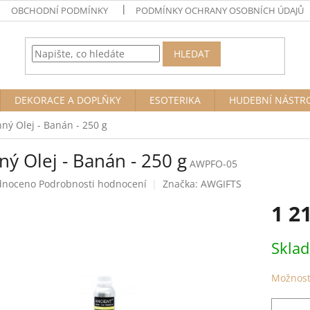
OBCHODNÍ PODMÍNKY
PODMÍNKY OCHRANY OSOBNÍCH ÚDAJŮ
HLEDAT
DEKORACE A DOPLŇKY
ESOTERIKA
HUDEBNÍ NÁSTR
ný Olej - Banán - 250 g
ý Olej - Banán - 250 g
AWPFO-05
né
dnoceno
Podrobnosti hodnocení
Značka:
AWGIFTS
ení
1 2
tu
Měrná
Skla
cena:
ek.
Možnost