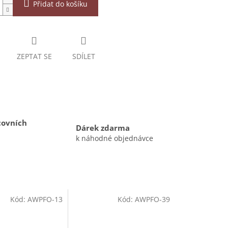
Přidat do košíku
ZEPTAT SE
SDÍLET
covních
Dárek zdarma
k náhodné objednávce
Kód:
AWPFO-13
Kód:
AWPFO-39