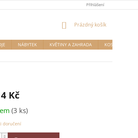
Přihlášení
NÁKUPNÍ
Prázdný košík
KOŠÍK
OJE
NÁBYTEK
KVĚTINY A ZAHRADA
KOSMETIKA A D
14 Kč
dem
(3 ks)
i doručení