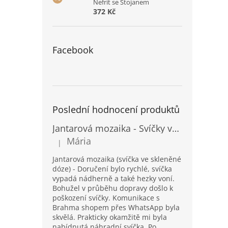
Nefrit se Stojanem
372 Kč
Facebook
Poslední hodnocení produktů
Jantarová mozaika - Svíčky ve skleněných dózách - Vysoké
Mária
|
Hodnocení produktu je 5 z 5 hvězdiček.
Jantarová mozaika (svíčka ve skleněné
dóze) - Doručení bylo rychlé, svíčka
vypadá nádherně a také hezky voní.
Bohužel v průběhu dopravy došlo k
poškození svíčky. Komunikace s
Brahma shopem přes WhatsApp byla
skvělá. Prakticky okamžitě mi byla
nabídnutá náhradní svíčka. Po