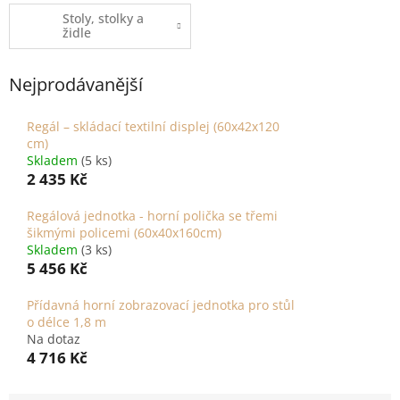
Stoly, stolky a
židle
Nejprodávanější
Regál – skládací textilní displej (60x42x120
cm)
Skladem
(5 ks)
2 435 Kč
Regálová jednotka - horní polička se třemi
šikmými policemi (60x40x160cm)
Skladem
(3 ks)
5 456 Kč
Přídavná horní zobrazovací jednotka pro stůl
o délce 1,8 m
Na dotaz
4 716 Kč