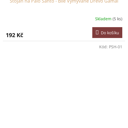
Stojan na Palo Santo - Bílé Vymývané Dřevo Gamal
Skladem
(5 ks)
Do košíku
192 Kč
Kód:
PSH-01