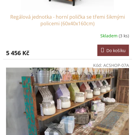
Regálová jednotka - horní polička se třemi šikmými
policemi (60x40x160cm)
Skladem
(3 ks)
Do košíku
5 456 Kč
Kód:
ACSHOP-07A