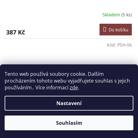
Skladem
(5 ks)
Do košíku
387 Kč
Kód:
PSH-06
Tento web používá soubory cookie. Dalším
procházením tohoto webu vyjadřujete souhlas s jejich
používáním.. Více informací
zde
.
Nastavení
Souhlasím