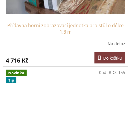
Přídavná horní zobrazovací jednotka pro stůl o délce
1,8 m
Na dotaz
Do košíku
4 716 Kč
Kód:
RDS-155
Novinka
Tip