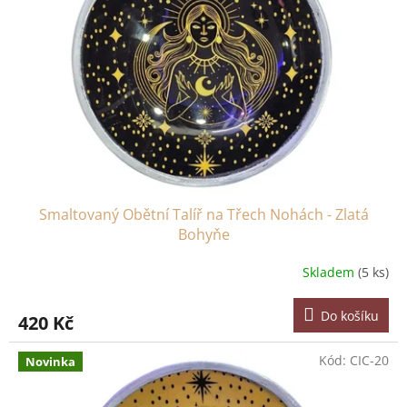
Smaltovaný Obětní Talíř na Třech Nohách - Zlatá
Bohyňe
Skladem
(5 ks)
Do košíku
420 Kč
Kód:
CIC-20
Novinka