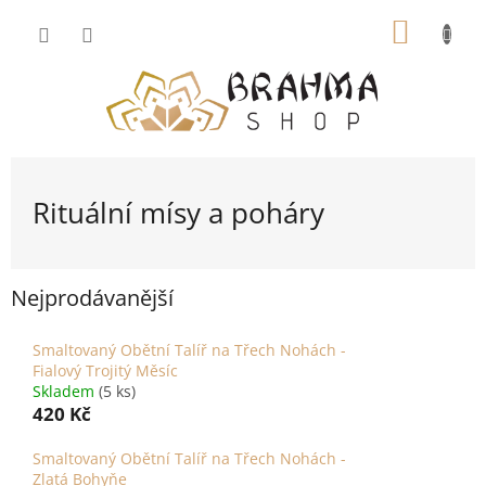
Přejít
NÁKUP
na
obsah
KOŠÍK
Rituální mísy a poháry
Nejprodávanější
Smaltovaný Obětní Talíř na Třech Nohách -
Fialový Trojitý Měsíc
Skladem
(5 ks)
420 Kč
Smaltovaný Obětní Talíř na Třech Nohách -
Zlatá Bohyňe