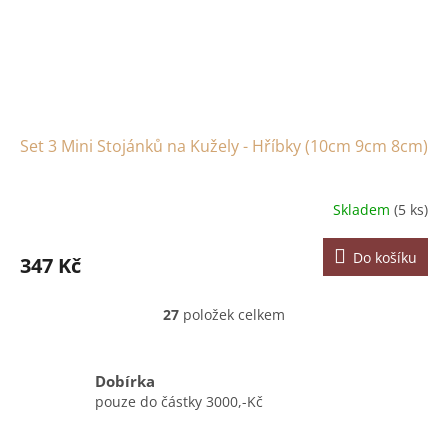
Set 3 Mini Stojánků na Kužely - Hříbky (10cm 9cm 8cm)
Skladem
(5 ks)
Do košíku
347 Kč
27
položek celkem
O
v
l
á
Dobírka
d
pouze do částky 3000,-Kč
a
c