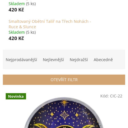
Skladem
(5 ks)
420 Kč
Smaltovaný Obětní Talíř na Třech Nohách -
Ruce & Slunce
Skladem
(5 ks)
420 Kč
Ř
a
Nejprodávanější
Nejlevnější
Nejdražší
Abecedně
z
e
n
OTEVŘÍT FILTR
í
p
V
r
Kód:
CIC-22
Novinka
ý
o
p
d
i
u
s
k
p
t