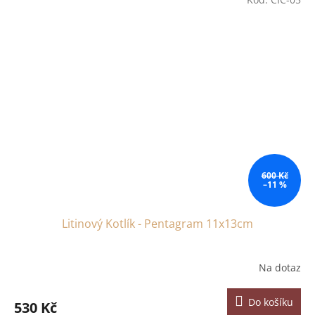
600 Kč
–11 %
Litinový Kotlík - Pentagram 11x13cm
Na dotaz
Do košíku
530 Kč