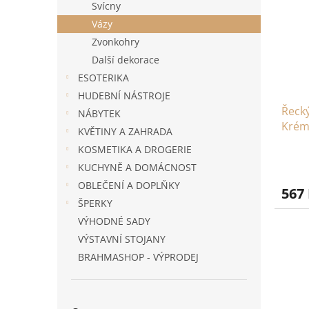
Svícny
Vázy
Zvonkohry
Další dekorace
ESOTERIKA
HUDEBNÍ NÁSTROJE
Řecký
NÁBYTEK
Krém
KVĚTINY A ZAHRADA
KOSMETIKA A DROGERIE
Prům
KUCHYNĚ A DOMÁCNOST
hodno
produ
OBLEČENÍ A DOPLŇKY
567
je
ŠPERKY
5,0
VÝHODNÉ SADY
z
5
VÝSTAVNÍ STOJANY
hvězd
BRAHMASHOP - VÝPRODEJ