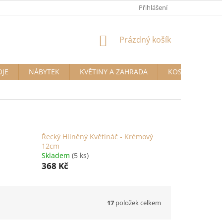
Přihlášení
NÁKUPNÍ
Prázdný košík
KOŠÍK
OJE
NÁBYTEK
KVĚTINY A ZAHRADA
KOSMETIKA A D
Řecký Hliněný Květináč - Krémový
12cm
Skladem
(5 ks)
368 Kč
17
položek celkem