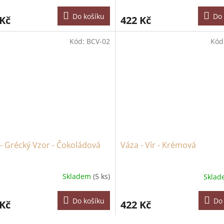
Do košíku
Do 
 Kč
422 Kč
Kód:
BCV-02
Kód
- Grécký Vzor - Čokoládová
Váza - Vír - Krémová
Skladem
(5 ks)
Skla
Do košíku
Do
 Kč
422 Kč