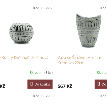
Kód:
BCV-17
Kód
 Kulatý Květináč - Krémový
Váza se Širokým Hrdlem -
m
Krémová 22cm
Skladem
(5 ks)
Skla
Do košíku
Do 
 Kč
567 Kč
Kód:
BCV-15
Kód