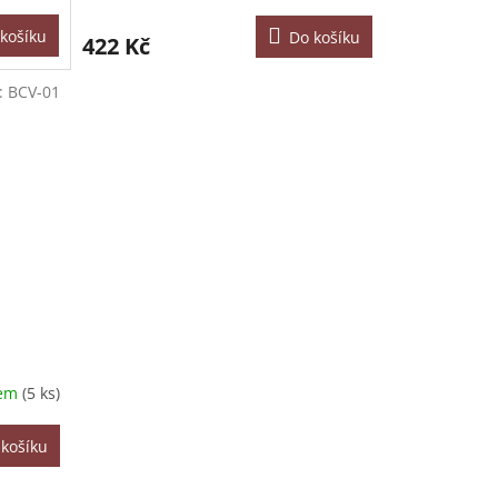
košíku
Do košíku
422 Kč
:
BCV-01
dem
(5 ks)
 košíku