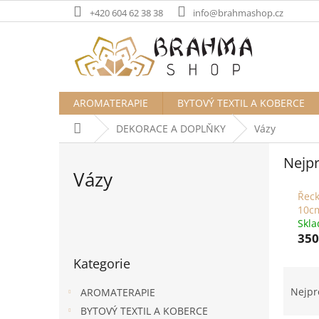
Přejít
+420 604 62 38 38
info@brahmashop.cz
na
obsah
AROMATERAPIE
BYTOVÝ TEXTIL A KOBERCE
Domů
DEKORACE A DOPLŇKY
Vázy
Nejpr
Vázy
Řeck
10c
P
Skl
o
350
Přeskočit
s
Kategorie
kategorie
t
Ř
r
a
Nejpr
AROMATERAPIE
a
z
BYTOVÝ TEXTIL A KOBERCE
n