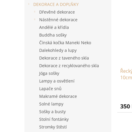
e
DEKORACE A DOPLŇKY
n
V
n
í
Dřevěné dekorace
ý
í
p
p
p
Nástěnné dekorace
a
i
r
Andělé a křídla
n
s
o
Buddha sošky
e
p
d
Čínská kočka Maneki Neko
l
r
u
Dalekohledy a lupy
o
k
d
Dekorace z taveného skla
t
u
ů
Dekorace z recyklovaného skla
Řecký
k
Jóga sošky
10c
t
Lampy a osvětlení
ů
Lapače snů
Makramé dekorace
Solné lampy
350
Sošky a busty
Stolní fontánky
Stromky štěstí