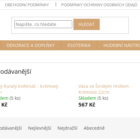
OBCHODNÍ PODMÍNKY
PODMÍNKY OCHRANY OSOBNÍCH ÚDAJŮ
HLEDAT
DEKORACE A DOPLŇKY
ESOTERIKA
HUDEBNÍ NÁSTR
odávanější
ý Kulatý Květináč - Krémový
Váza se Širokým Hrdlem -
m
Krémová 22cm
adem
(5 ks)
Skladem
(5 ks)
 Kč
567 Kč
odávanější
Nejlevnější
Nejdražší
Abecedně