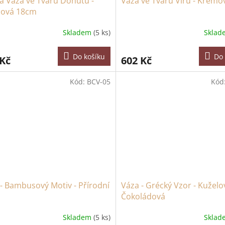
á Váza ve Tvaru Donutu -
Váza ve Tvaru Víru - Krémo
ová 18cm
Skladem
(5 ks)
Skla
Do košíku
Do 
 Kč
602 Kč
Kód:
BCV-05
Kód
- Bambusový Motiv - Přírodní
Váza - Grécký Vzor - Kuželov
Čokoládová
Skladem
(5 ks)
Skla