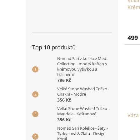
Kulat
Krém
499
Top 10 produktů
Nomad Sari z kolekce Med
Collection - modrý kaftan s
krémovou výšivkou a
třásněmi
796 Kč
Velké Stone Washed Tričko -
Chakra - Modré
356 Kč
Velké Stone Washed Tričko -
Mandala - Kaštanové
Váza 
356 Kč
Nomád Sari Kolekce - Šaty -
Tyrkysová & Zlatá - Design
Korál