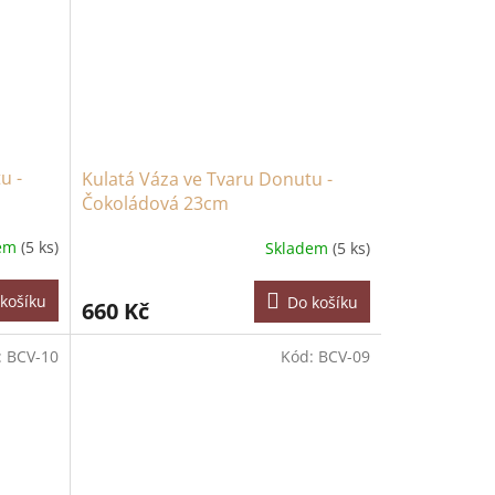
u -
Kulatá Váza ve Tvaru Donutu -
Čokoládová 23cm
dem
(5 ks)
Skladem
(5 ks)
košíku
Do košíku
660 Kč
:
BCV-10
Kód:
BCV-09