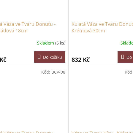
á Váza ve Tvaru Donutu -
Kulatá Váza ve Tvaru Donut
ládová 18cm
Krémová 30cm
Skladem
(5 ks)
Skla
Do košíku
Do 
 Kč
832 Kč
Kód:
BCV-08
Kód