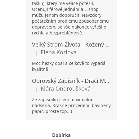
tašku), který mě velice potěšil.
Oceňuji férové jednání a E-shop
můžu jenom doporučit. Navzdory
počátečním problému způsobenému
dopravcem, se vše nakonec vyřešilo
rychle a bezproblémově.
Velký Strom Života - Kožený Zápisník se Šňůrkou a Kamínkem - 20x16x2cm - 160 Stran
Elena Kozlova
|
Hodnocení produktu je 5 z 5 hvězdiček.
Moc hezký obal a celkově to vypadá
kvalitně
Obrovský Zápisník - Dračí Mandala s Chakra Kameny - 100 Stran - 25x34cm
Klára Ondroušková
|
Hodnocení produktu je 5 z 5 hvězdiček.
Ze zápisníku jsem maximálně
nadšena. Krásné provedení. bavlněný
papír. prostě top. :)
Dobírka