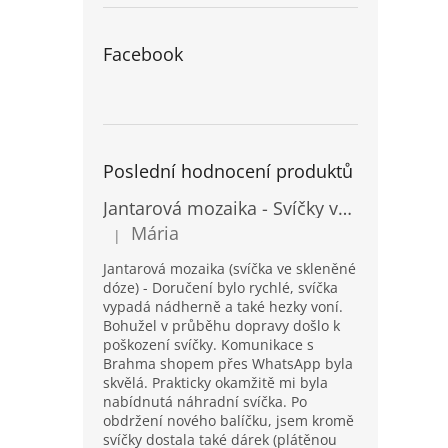
Facebook
Poslední hodnocení produktů
Jantarová mozaika - Svíčky ve skleněných dózách - Vysoké
Mária
|
Hodnocení produktu je 5 z 5 hvězdiček.
Jantarová mozaika (svíčka ve skleněné
dóze) - Doručení bylo rychlé, svíčka
vypadá nádherně a také hezky voní.
Bohužel v průběhu dopravy došlo k
poškození svíčky. Komunikace s
Brahma shopem přes WhatsApp byla
skvělá. Prakticky okamžitě mi byla
nabídnutá náhradní svíčka. Po
obdržení nového balíčku, jsem kromě
svíčky dostala také dárek (plátěnou