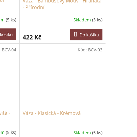
vá
Váza - Bambusový Motiv - Hranatá
- Přírodní
dem
(5 ks)
Skladem
(3 ks)
košíku
Do košíku
422 Kč
:
BCV-04
Kód:
BCV-03
itá -
Váza - Klasická - Krémová
dem
(5 ks)
Skladem
(5 ks)