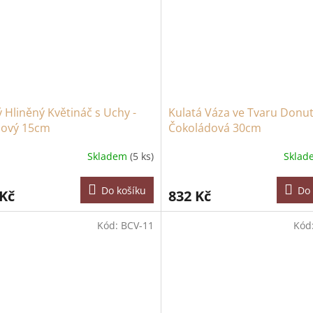
 Hliněný Květináč s Uchy -
Kulatá Váza ve Tvaru Donut
ový 15cm
Čokoládová 30cm
Skladem
(5 ks)
Skla
ěrné
cení
ktu
Do košíku
Do 
 Kč
832 Kč
Kód:
BCV-11
Kód
iček.