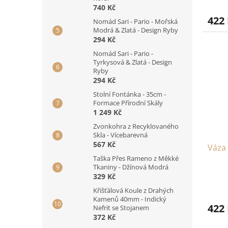
740 Kč
422
Nomád Sari - Pario - Mořská
Modrá & Zlatá - Design Ryby
294 Kč
Nomád Sari - Pario -
Tyrkysová & Zlatá - Design
Ryby
294 Kč
Stolní Fontánka - 35cm -
Formace Přírodní Skály
1 249 Kč
Zvonkohra z Recyklovaného
Skla - Vícebarevná
567 Kč
Váza 
Taška Přes Rameno z Měkké
Tkaniny - Džínová Modrá
329 Kč
Křišťálová Koule z Drahých
Kamenů 40mm - Indický
422
Nefrit se Stojanem
372 Kč