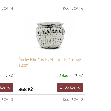
:
BCV-14
Kód:
BCV-16
Řecký Hliněný Květináč - Krémový
12cm
dem
(5 ks)
Skladem
(5 ks)
košíku
Do košíku
368 Kč
:
BCV-13
Kód:
BCV-12