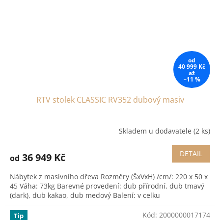
od
40 999 Kč
až
–11 %
RTV stolek CLASSIC RV352 dubový masiv
Skladem u dodavatele
(2 ks)
DETAIL
36 949 Kč
od
Nábytek z masivního dřeva Rozměry (ŠxVxH) /cm/: 220 x 50 x
45 Váha: 73kg Barevné provedení: dub přírodní, dub tmavý
(dark), dub kakao, dub medový Balení: v celku
Kód:
2000000017174
Tip