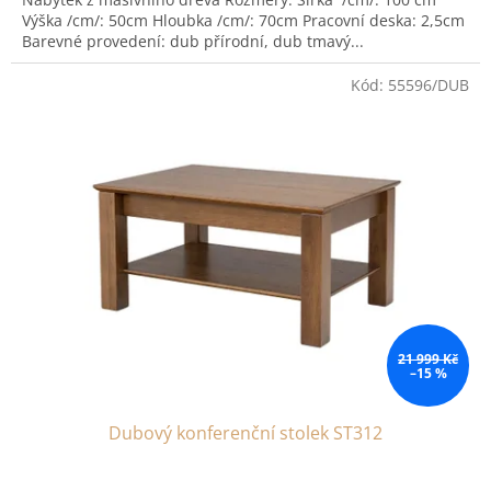
Výška /cm/: 50cm Hloubka /cm/: 70cm Pracovní deska: 2,5cm
Barevné provedení: dub přírodní, dub tmavý...
Kód:
55596/DUB
21 999 Kč
–15 %
Dubový konferenční stolek ST312