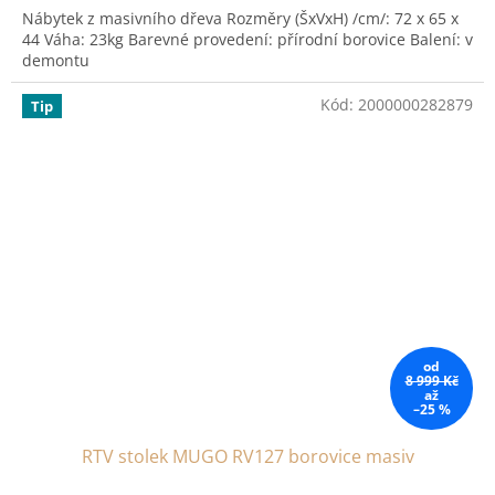
Nábytek z masivního dřeva Rozměry (ŠxVxH) /cm/: 72 x 65 x
44 Váha: 23kg Barevné provedení: přírodní borovice Balení: v
demontu
Kód:
2000000282879
Tip
od
8 999 Kč
až
–25 %
RTV stolek MUGO RV127 borovice masiv