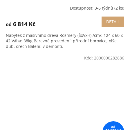
Dostupnost: 3-6 týdnů
(2 ks)
DETAIL
6 814 Kč
od
Nábytek z masivního dřeva Rozměry (ŠxVxH) /cm/: 124 x 60 x
42 Váha: 38kg Barevné provedení: přírodní borovice, olše,
dub, ořech Balení: v demontu
Kód:
2000000282886
od