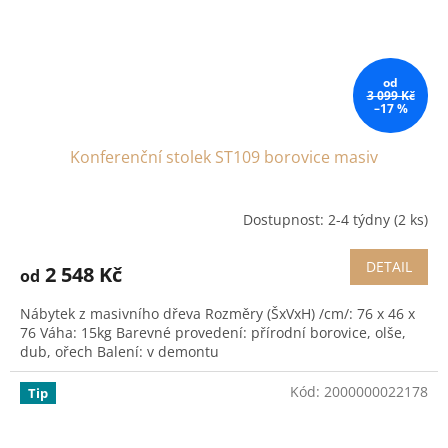
od
3 099 Kč
–17 %
Konferenční stolek ST109 borovice masiv
Dostupnost: 2-4 týdny
(2 ks)
DETAIL
2 548 Kč
od
Nábytek z masivního dřeva Rozměry (ŠxVxH) /cm/: 76 x 46 x
76 Váha: 15kg Barevné provedení: přírodní borovice, olše,
dub, ořech Balení: v demontu
Kód:
2000000022178
Tip