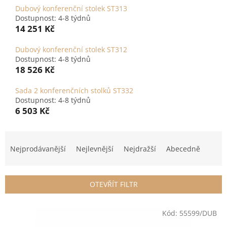
Dubový konferenční stolek ST313
Dostupnost: 4-8 týdnů
14 251 Kč
Dubový konferenční stolek ST312
Dostupnost: 4-8 týdnů
18 526 Kč
Sada 2 konferenčních stolků ST332
Dostupnost: 4-8 týdnů
6 503 Kč
Ř
a
Nejprodávanější
Nejlevnější
Nejdražší
Abecedně
z
e
n
OTEVŘÍT FILTR
í
p
V
r
Kód:
55599/DUB
ý
o