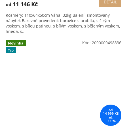
DETAIL
11 146 Kč
od
Rozměry: 110x64x50cm Váha: 32kg Balení: smontovaný
nábytek Barevné provedení: borovice starobílá, s čirým
voskem, s bílou patinou, s bílým voskem, s běleným voskem,
hnědá, s...
Kód:
2000000498836
Novinka
Tip
od
14 999 Kč
až
–11 %