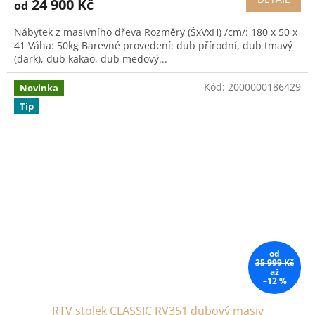
24 900 Kč
od
Nábytek z masivního dřeva Rozměry (ŠxVxH) /cm/: 180 x 50 x
41 Váha: 50kg Barevné provedení: dub přírodní, dub tmavý
(dark), dub kakao, dub medový...
Kód:
2000000186429
Novinka
Tip
od
35 999 Kč
až
–12 %
RTV stolek CLASSIC RV351 dubový masiv