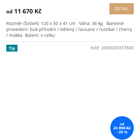
DETAIL
11 670 Kč
od
Rozměr (ŠxVxH): 120 x 50 x 41 cm Váha: 36 kg Barevné
provedení: buk přírodní / bělený / lausane / rustikal / cherry
/ mokka Balení: v celku
Kód:
2000000337845
Tip
od
21 999 Kč
–20 %