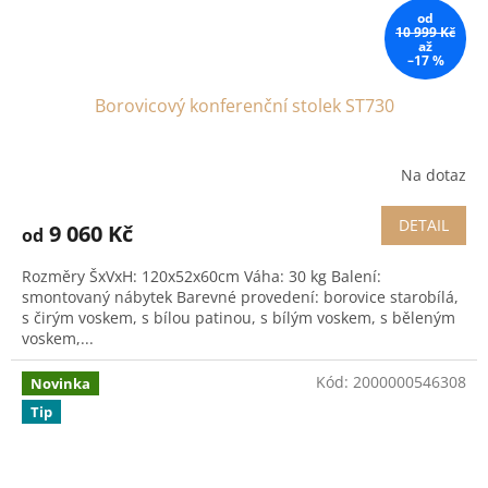
od
10 999 Kč
až
–17 %
Borovicový konferenční stolek ST730
Na dotaz
DETAIL
9 060 Kč
od
Rozměry ŠxVxH: 120x52x60cm Váha: 30 kg Balení:
smontovaný nábytek Barevné provedení: borovice starobílá,
s čirým voskem, s bílou patinou, s bílým voskem, s běleným
voskem,...
Kód:
2000000546308
Novinka
Tip