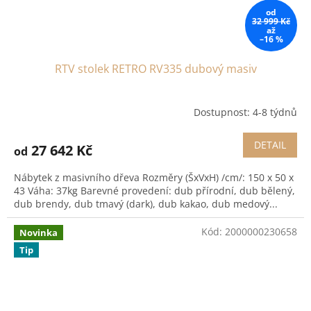
od
32 999 Kč
až
–16 %
RTV stolek RETRO RV335 dubový masiv
Dostupnost: 4-8 týdnů
DETAIL
27 642 Kč
od
Nábytek z masivního dřeva Rozměry (ŠxVxH) /cm/: 150 x 50 x
43 Váha: 37kg Barevné provedení: dub přírodní, dub bělený,
dub brendy, dub tmavý (dark), dub kakao, dub medový...
Kód:
2000000230658
Novinka
Tip