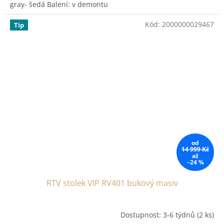
gray- šedá Balení: v demontu
Kód:
2000000029467
Tip
od
14 999 Kč
až
–24 %
RTV stolek VIP RV401 bukový masiv
Dostupnost: 3-6 týdnů
(2 ks)