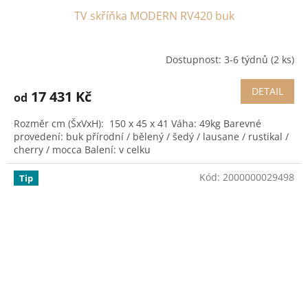
TV skříňka MODERN RV420 buk
Dostupnost: 3-6 týdnů
(2 ks)
DETAIL
17 431 Kč
od
Rozměr cm (ŠxVxH): 150 x 45 x 41 Váha: 49kg Barevné
provedení: buk přírodní / bělený / šedý / lausane / rustikal /
cherry / mocca Balení: v celku
Kód:
2000000029498
Tip