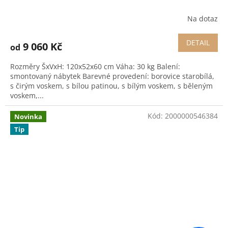
Na dotaz
DETAIL
9 060 Kč
od
Rozměry ŠxVxH: 120x52x60 cm Váha: 30 kg Balení:
smontovaný nábytek Barevné provedení: borovice starobílá,
s čirým voskem, s bílou patinou, s bílým voskem, s běleným
voskem,...
Kód:
2000000546384
Novinka
Tip