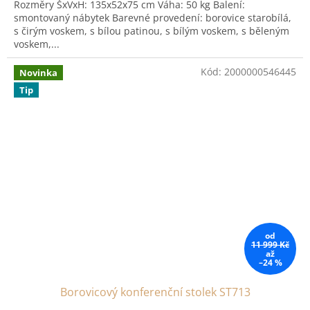
Rozměry ŠxVxH: 135x52x75 cm Váha: 50 kg Balení:
smontovaný nábytek Barevné provedení: borovice starobílá,
s čirým voskem, s bílou patinou, s bílým voskem, s běleným
voskem,...
Kód:
2000000546445
Novinka
Tip
od
11 999 Kč
až
–24 %
Borovicový konferenční stolek ST713