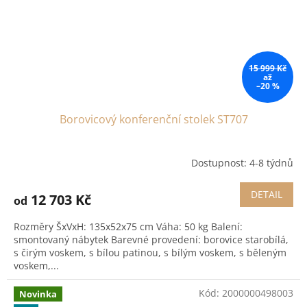
15 999 Kč
až
–20 %
Borovicový konferenční stolek ST707
Dostupnost: 4-8 týdnů
DETAIL
12 703 Kč
od
Rozměry ŠxVxH: 135x52x75 cm Váha: 50 kg Balení:
smontovaný nábytek Barevné provedení: borovice starobílá,
s čirým voskem, s bílou patinou, s bílým voskem, s běleným
voskem,...
Kód:
2000000498003
Novinka