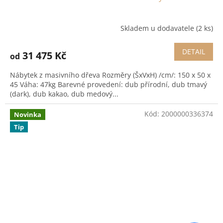
Skladem u dodavatele
(2 ks)
DETAIL
31 475 Kč
od
Nábytek z masivního dřeva Rozměry (ŠxVxH) /cm/: 150 x 50 x
45 Váha: 47kg Barevné provedení: dub přírodní, dub tmavý
(dark), dub kakao, dub medový...
Kód:
2000000336374
Novinka
Tip