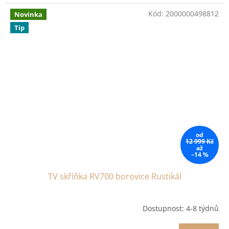
Kód:
2000000498812
Novinka
Tip
od
12 999 Kč
až
–14 %
TV skříňka RV700 borovice Rustikál
Dostupnost: 4-8 týdnů