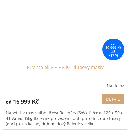
od
19 999 Kč
až
–17 %
RTV stolek VIP RV301 dubový masiv
Na dotaz
DETAIL
16 999 Kč
od
Nábytek z masivního dřeva Rozměry (ŠxVxH) /cm/: 120 x 50 x
41 Váha: 35kg Barevné provedení: dub přírodní, dub tmavý
(dark), dub kakao, dub medový Balení: v celku