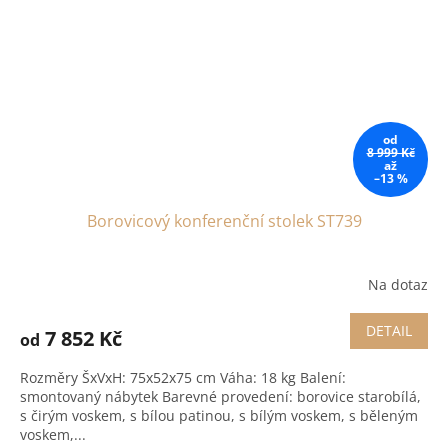
od
8 999 Kč
až
–13 %
Borovicový konferenční stolek ST739
Na dotaz
DETAIL
7 852 Kč
od
Rozměry ŠxVxH: 75x52x75 cm Váha: 18 kg Balení:
smontovaný nábytek Barevné provedení: borovice starobílá,
s čirým voskem, s bílou patinou, s bílým voskem, s běleným
voskem,...