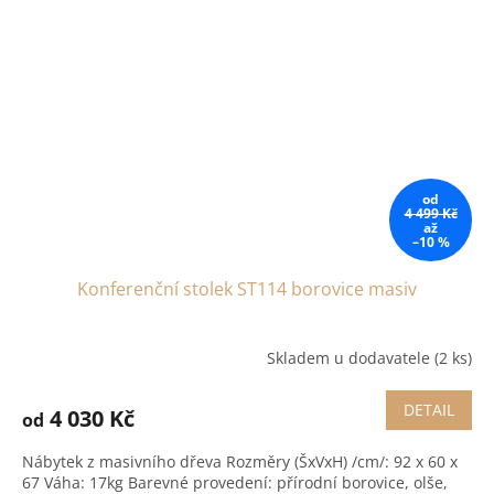
od
4 499 Kč
až
–10 %
Konferenční stolek ST114 borovice masiv
Skladem u dodavatele
(2 ks)
DETAIL
4 030 Kč
od
Nábytek z masivního dřeva Rozměry (ŠxVxH) /cm/: 92 x 60 x
67 Váha: 17kg Barevné provedení: přírodní borovice, olše,