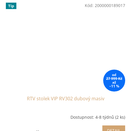
Kód:
2000000189017
Tip
od
27 999 Kč
až
–11 %
RTV stolek VIP RV302 dubový masiv
Dostupnost: 4-8 týdnů
(2 ks)
DETAIL