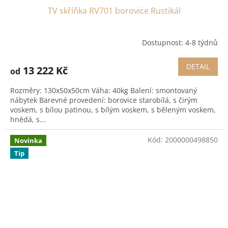
TV skříňka RV701 borovice Rustikál
Dostupnost: 4-8 týdnů
DETAIL
13 222 Kč
od
Rozměry: 130x50x50cm Váha: 40kg Balení: smontovaný
nábytek Barevné provedení: borovice starobílá, s čirým
voskem, s bílou patinou, s bílým voskem, s běleným voskem,
hnědá, s...
Kód:
2000000498850
Novinka
Tip