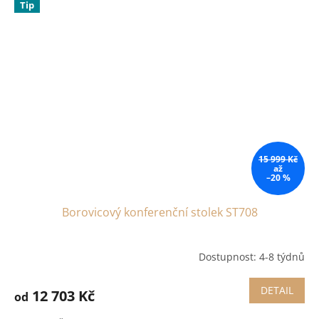
Tip
15 999 Kč
až
–20 %
Borovicový konferenční stolek ST708
Dostupnost: 4-8 týdnů
DETAIL
12 703 Kč
od