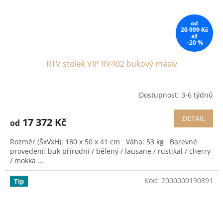
od
20 999 Kč
až
–20 %
RTV stolek VIP RV402 bukový masiv
Dostupnost: 3-6 týdnů
DETAIL
17 372 Kč
od
Rozměr (ŠxVxH): 180 x 50 x 41 cm Váha: 53 kg Barevné
provedení: buk přírodní / bělený / lausane / rustikal / cherry
/ mokka ...
Kód:
2000000190891
Tip