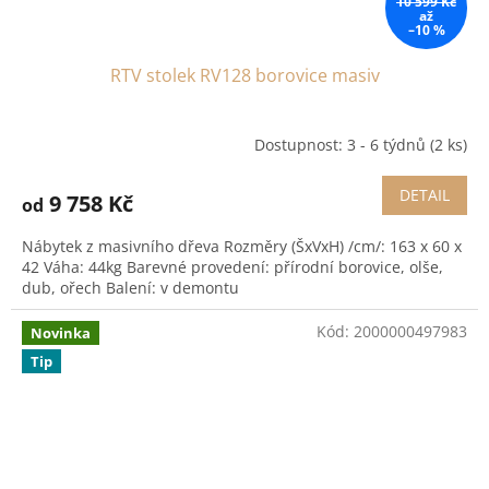
10 599 Kč
až
–10 %
RTV stolek RV128 borovice masiv
Dostupnost: 3 - 6 týdnů
(2 ks)
DETAIL
9 758 Kč
od
Nábytek z masivního dřeva Rozměry (ŠxVxH) /cm/: 163 x 60 x
42 Váha: 44kg Barevné provedení: přírodní borovice, olše,
dub, ořech Balení: v demontu
Kód:
2000000497983
Novinka
Tip