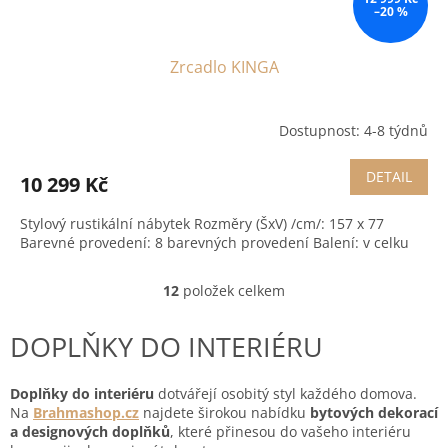
–20 %
Zrcadlo KINGA
Dostupnost: 4-8 týdnů
DETAIL
10 299 Kč
Stylový rustikální nábytek Rozměry (ŠxV) /cm/: 157 x 77
Barevné provedení: 8 barevných provedení Balení: v celku
12
položek celkem
O
v
l
DOPLŇKY DO INTERIÉRU
á
d
a
Doplňky do interiéru
dotvářejí osobitý styl každého domova.
c
Na
Brahmashop.cz
najdete širokou nabídku
bytových dekorací
í
a designových doplňků
, které přinesou do vašeho interiéru