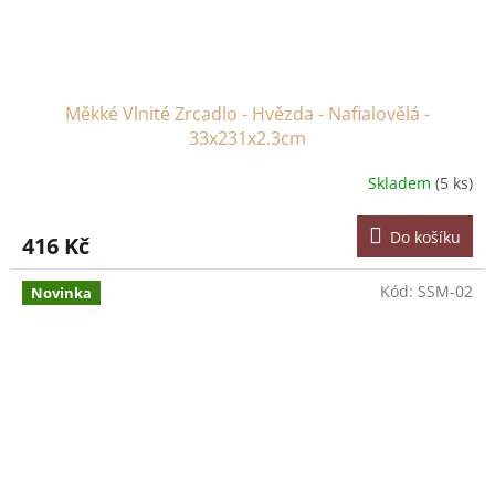
Měkké Vlnité Zrcadlo - Hvězda - Nafialovělá -
33x231x2.3cm
Skladem
(5 ks)
Do košíku
416 Kč
Kód:
SSM-02
Novinka