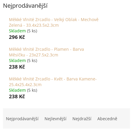
Nejprodávanější
Měkké Vlnité Zrcadlo - Velký Oblak - Mechově
Zelená - 33.4x23.5x2.3cm
Skladem
(5 ks)
296 Kč
Měkké Vlnité Zrcadlo - Plamen - Barva
Měsíčku - 23x27.5x2.3cm
Skladem
(5 ks)
238 Kč
Měkké Vlnité Zrcadlo - Květ - Barva Kamene-
25.4x25.4x2.3cm
Skladem
(5 ks)
238 Kč
Ř
a
Nejprodávanější
Nejlevnější
Nejdražší
Abecedně
z
e