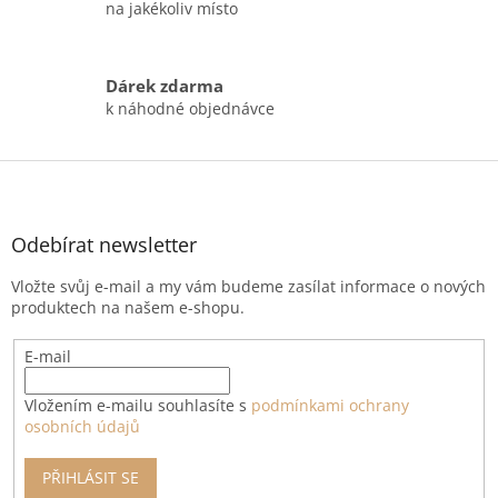
na jakékoliv místo
Dárek zdarma
k náhodné objednávce
Z
á
p
a
Odebírat newsletter
t
Vložte svůj e-mail a my vám budeme zasílat informace o nových
í
produktech na našem e-shopu.
E-mail
Vložením e-mailu souhlasíte s
podmínkami ochrany
osobních údajů
PŘIHLÁSIT SE