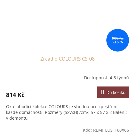
980 Kč
–16 %
Zrcadlo COLOURS CS-08
Dostupnost: 4-8 týdnů
Do košíku
814 Kč
Oku lahodící kolekce COLOURS je vhodná pro zpestření
každé domácnosti. Rozměry (ŠxVxH) /cm/: 57 x 57 x 2 Balení:
v demontu
Kód:
REMI_LUS_160X66