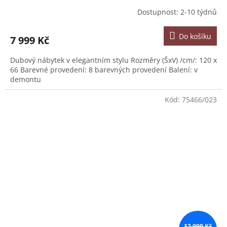
Dostupnost: 2-10 týdnů
Do košíku
7 999 Kč
Dubový nábytek v elegantním stylu Rozměry (ŠxV) /cm/: 120 x
66 Barevné provedení: 8 barevných provedení Balení: v
demontu
Kód:
75466/023
12 999 Kč