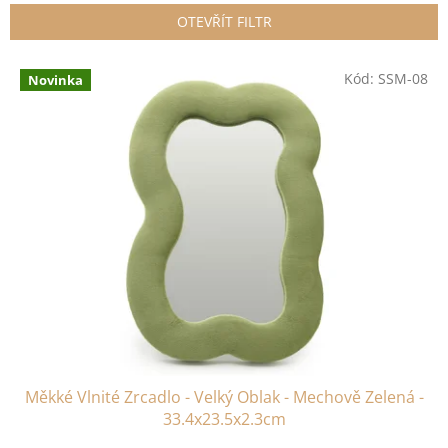
n
OTEVŘÍT FILTR
í
p
V
r
Kód:
SSM-08
Novinka
ý
o
p
d
i
u
s
k
p
t
r
ů
o
d
u
k
t
ů
Měkké Vlnité Zrcadlo - Velký Oblak - Mechově Zelená -
33.4x23.5x2.3cm