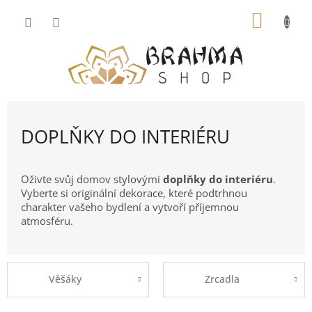
Přejít
NÁKUP
na
obsah
KOŠÍK
DOPLŇKY DO INTERIÉRU
Oživte svůj domov stylovými
doplňky do interiéru
.
Vyberte si originální dekorace, které podtrhnou
charakter vašeho bydlení a vytvoří příjemnou
atmosféru.
Věšáky
Zrcadla