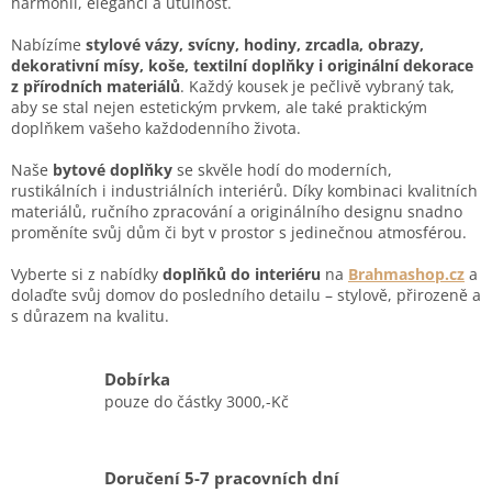
p
harmonii, eleganci a útulnost.
r
v
Nabízíme
stylové vázy, svícny, hodiny, zrcadla, obrazy,
k
dekorativní mísy, koše, textilní doplňky i originální dekorace
y
z přírodních materiálů
. Každý kousek je pečlivě vybraný tak,
v
aby se stal nejen estetickým prvkem, ale také praktickým
ý
doplňkem vašeho každodenního života.
p
i
Naše
bytové doplňky
se skvěle hodí do moderních,
s
rustikálních i industriálních interiérů. Díky kombinaci kvalitních
u
materiálů, ručního zpracování a originálního designu snadno
proměníte svůj dům či byt v prostor s jedinečnou atmosférou.
Vyberte si z nabídky
doplňků do interiéru
na
Brahmashop.cz
a
dolaďte svůj domov do posledního detailu – stylově, přirozeně a
s důrazem na kvalitu.
Dobírka
pouze do částky 3000,-Kč
Doručení 5-7 pracovních dní