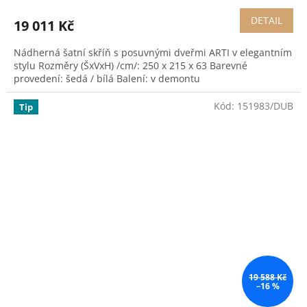
DETAIL
19 011 Kč
Nádherná šatní skříň s posuvnými dveřmi ARTI v elegantním
stylu Rozměry (ŠxVxH) /cm/: 250 x 215 x 63 Barevné
provedení: šedá / bílá Balení: v demontu
Kód:
151983/DUB
Tip
19 588 Kč
–16 %