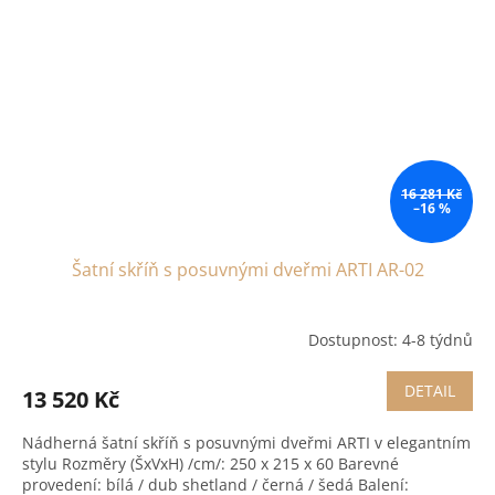
16 281 Kč
–16 %
Šatní skříň s posuvnými dveřmi ARTI AR-02
Dostupnost: 4-8 týdnů
DETAIL
13 520 Kč
Nádherná šatní skříň s posuvnými dveřmi ARTI v elegantním
stylu Rozměry (ŠxVxH) /cm/: 250 x 215 x 60 Barevné
provedení: bílá / dub shetland / černá / šedá Balení: