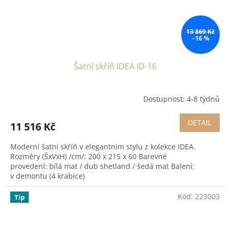
13 869 Kč
–16 %
Šatní skříň IDEA ID-16
Dostupnost: 4-8 týdnů
DETAIL
11 516 Kč
Moderní šatní skříň v elegantním stylu z kolekce IDEA.
Rozměry (ŠxVxH) /cm/: 200 x 215 x 60 Barevné
provedení: bílá mat / dub shetland / šedá mat Balení:
v demontu (4 krabice)
Kód:
223003
Tip