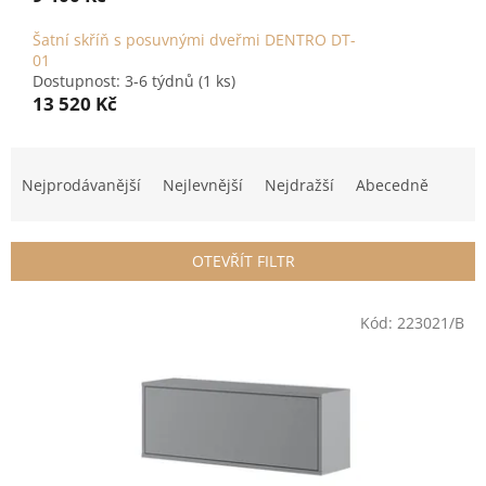
Šatní skříň s posuvnými dveřmi DENTRO DT-
01
Dostupnost: 3-6 týdnů
(1 ks)
13 520 Kč
Ř
a
Nejprodávanější
Nejlevnější
Nejdražší
Abecedně
z
e
n
OTEVŘÍT FILTR
í
p
V
r
Kód:
223021/B
ý
o
p
d
i
u
s
k
p
t
r
ů
o