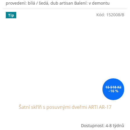
provedení: bílá / šedá, dub artisan Balení: v demontu
Kód:
152008/B
Tip
15 518 Kč
–16 %
Šatní skříň s posuvnými dveřmi ARTI AR-17
Dostupnost: 4-8 týdnů