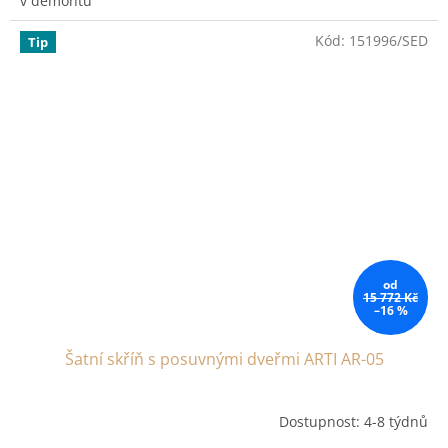
v demontu
Kód:
151996/SED
Tip
od
15 772 Kč
–16 %
Šatní skříň s posuvnými dveřmi ARTI AR-05
Dostupnost: 4-8 týdnů