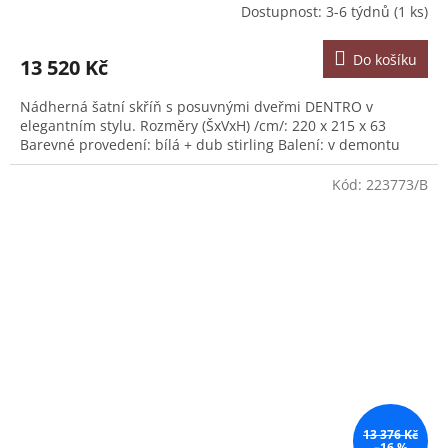
Dostupnost: 3-6 týdnů
(1 ks)
Do košíku
13 520 Kč
Nádherná šatní skříň s posuvnými dveřmi DENTRO v
elegantním stylu. Rozměry (ŠxVxH) /cm/: 220 x 215 x 63
Barevné provedení: bílá + dub stirling Balení: v demontu
Kód:
223773/B
13 376 Kč
–16 %