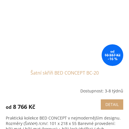
od
10 557 Kč
–16 %
Šatní skříň BED CONCEPT BC-20
Dostupnost: 3-8 týdnů
DETAIL
8 766 Kč
od
Praktická kolekce BED CONCEPT v nejmodernějším designu.
Rozměry (ŠxVxH) /cm/: 101 x 218 x 55 Barevné provedení:
bílý mat / bílý mat (korpus) + bílý lesk (dvířka) / dub...