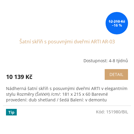
12 210 Kč
–16 %
Šatní skříň s posuvnými dveřmi ARTI AR-03
Dostupnost: 4-8 týdnů
DETAIL
10 139 Kč
Nádherná šatní skříň s posuvnými dveřmi ARTI v elegantním
stylu Rozměry (ŠxVxH) /cm/: 181 x 215 x 60 Barevné
provedení: dub shetland / šedá Balení: v demontu
Kód:
151980/BIL
Tip