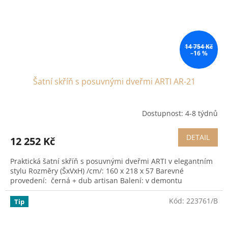
14 754 Kč
–16 %
Šatní skříň s posuvnými dveřmi ARTI AR-21
Dostupnost: 4-8 týdnů
DETAIL
12 252 Kč
Praktická šatní skříň s posuvnými dveřmi ARTI v elegantním
stylu Rozměry (ŠxVxH) /cm/: 160 x 218 x 57 Barevné
provedení: černá + dub artisan Balení: v demontu
Kód:
223761/B
Tip