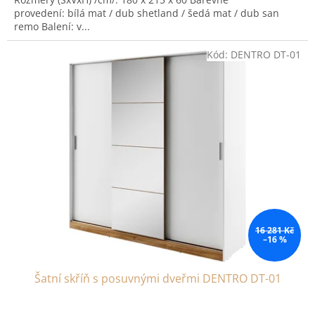
provedení: bílá mat / dub shetland / šedá mat / dub san
remo Balení: v...
Kód:
DENTRO DT-01
16 281 Kč
–16 %
Šatní skříň s posuvnými dveřmi DENTRO DT-01