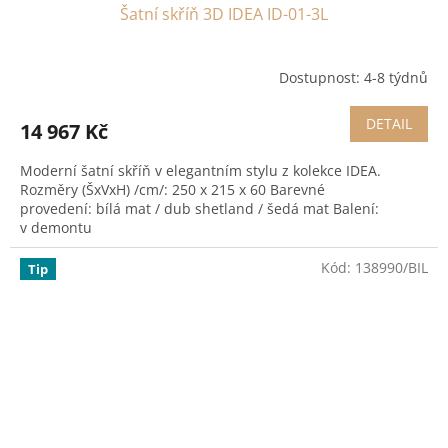
Šatní skříň 3D IDEA ID-01-3L
Dostupnost: 4-8 týdnů
DETAIL
14 967 Kč
Moderní šatní skříň v elegantním stylu z kolekce IDEA.
Rozměry (ŠxVxH) /cm/: 250 x 215 x 60 Barevné
provedení: bílá mat / dub shetland / šedá mat Balení:
v demontu
Kód:
138990/BIL
Tip