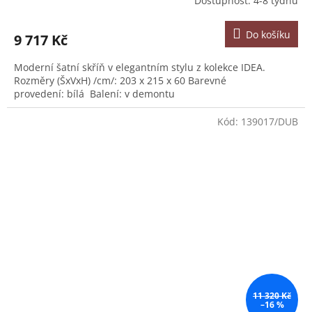
Dostupnost: 4-8 týdnů
Do košíku
9 717 Kč
Moderní šatní skříň v elegantním stylu z kolekce IDEA.
Rozměry (ŠxVxH) /cm/: 203 x 215 x 60 Barevné
provedení: bílá Balení: v demontu
Kód:
139017/DUB
11 320 Kč
–16 %