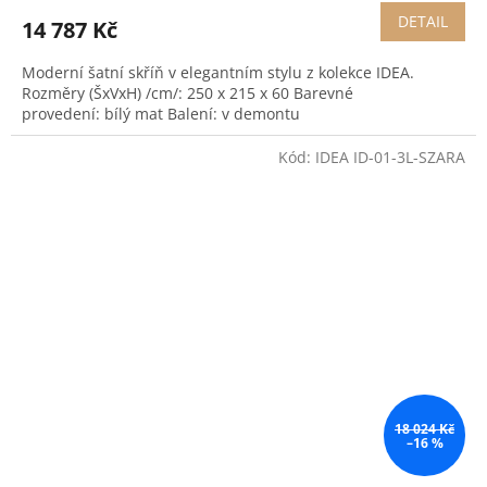
DETAIL
14 787 Kč
Moderní šatní skříň v elegantním stylu z kolekce IDEA.
Rozměry (ŠxVxH) /cm/: 250 x 215 x 60 Barevné
provedení: bílý mat Balení: v demontu
Kód:
IDEA ID-01-3L-SZARA
18 024 Kč
–16 %