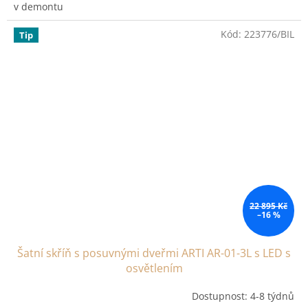
v demontu
Kód:
223776/BIL
Tip
22 895 Kč
–16 %
Šatní skříň s posuvnými dveřmi ARTI AR-01-3L s LED s
osvětlením
Dostupnost: 4-8 týdnů