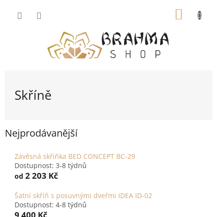
Přejít
NÁKUP
na
obsah
KOŠÍK
Skříně
Nejprodávanější
Závěsná skříňka BED CONCEPT BC-29
Dostupnost: 3-8 týdnů
2 203 Kč
od
Šatní skříň s posuvnými dveřmi IDEA ID-02
Dostupnost: 4-8 týdnů
9 400 Kč