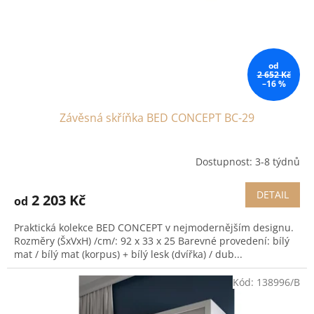
d
u
k
t
od
ů
2 652 Kč
–16 %
Závěsná skříňka BED CONCEPT BC-29
Dostupnost: 3-8 týdnů
DETAIL
2 203 Kč
od
Praktická kolekce BED CONCEPT v nejmodernějším designu.
Rozměry (ŠxVxH) /cm/: 92 x 33 x 25 Barevné provedení: bílý
mat / bílý mat (korpus) + bílý lesk (dvířka) / dub...
Kód:
138996/B