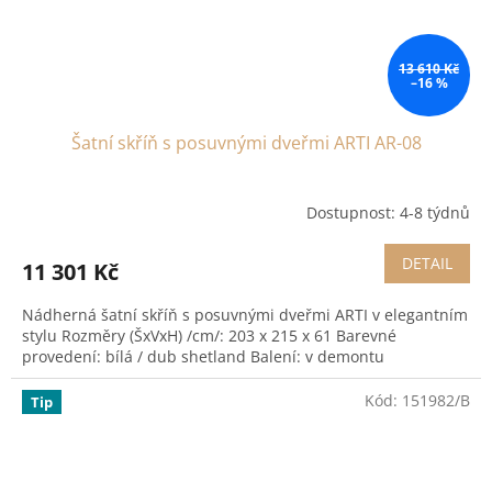
13 610 Kč
–16 %
Šatní skříň s posuvnými dveřmi ARTI AR-08
Dostupnost: 4-8 týdnů
DETAIL
11 301 Kč
Nádherná šatní skříň s posuvnými dveřmi ARTI v elegantním
stylu Rozměry (ŠxVxH) /cm/: 203 x 215 x 61 Barevné
provedení: bílá / dub shetland Balení: v demontu
Kód:
151982/B
Tip