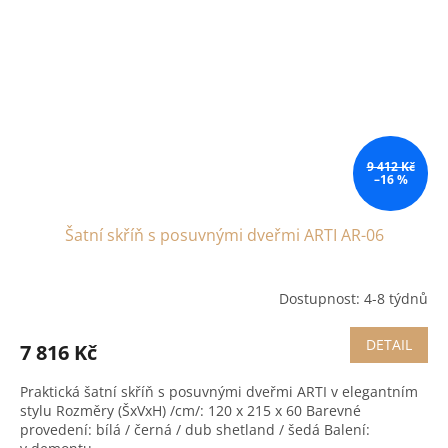
9 412 Kč
–16 %
Šatní skříň s posuvnými dveřmi ARTI AR-06
Dostupnost: 4-8 týdnů
DETAIL
7 816 Kč
Praktická šatní skříň s posuvnými dveřmi ARTI v elegantním
stylu Rozměry (ŠxVxH) /cm/: 120 x 215 x 60 Barevné
provedení: bílá / černá / dub shetland / šedá Balení: