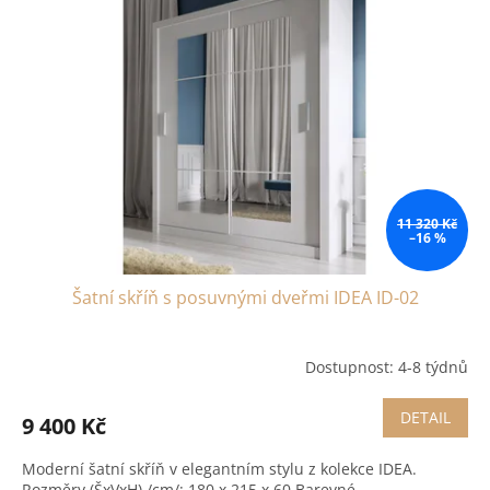
11 320 Kč
–16 %
Šatní skříň s posuvnými dveřmi IDEA ID-02
Dostupnost: 4-8 týdnů
DETAIL
9 400 Kč
Moderní šatní skříň v elegantním stylu z kolekce IDEA.
Rozměry (ŠxVxH) /cm/: 180 x 215 x 60 Barevné