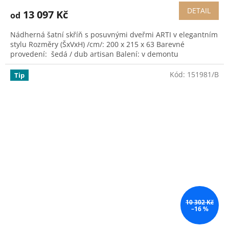
DETAIL
13 097 Kč
od
Nádherná šatní skříň s posuvnými dveřmi ARTI v elegantním
stylu Rozměry (ŠxVxH) /cm/: 200 x 215 x 63 Barevné
provedení: šedá / dub artisan Balení: v demontu
Kód:
151981/B
Tip
10 302 Kč
–16 %