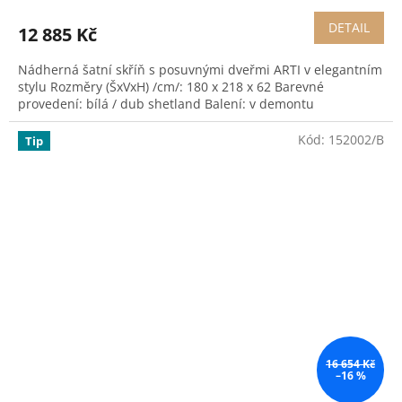
DETAIL
12 885 Kč
Nádherná šatní skříň s posuvnými dveřmi ARTI v elegantním
stylu Rozměry (ŠxVxH) /cm/: 180 x 218 x 62 Barevné
provedení: bílá / dub shetland Balení: v demontu
Kód:
152002/B
Tip
16 654 Kč
–16 %