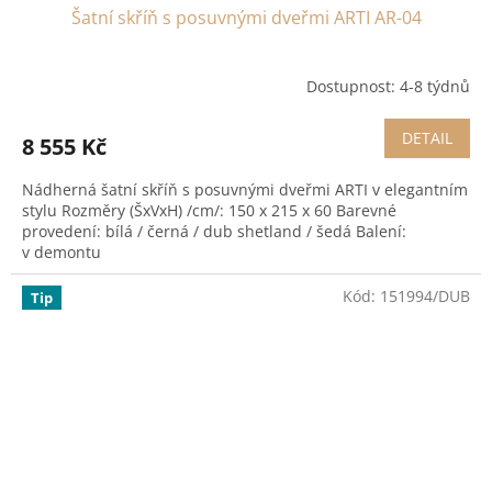
Šatní skříň s posuvnými dveřmi ARTI AR-04
Dostupnost: 4-8 týdnů
DETAIL
8 555 Kč
Nádherná šatní skříň s posuvnými dveřmi ARTI v elegantním
stylu Rozměry (ŠxVxH) /cm/: 150 x 215 x 60 Barevné
provedení: bílá / černá / dub shetland / šedá Balení:
v demontu
Kód:
151994/DUB
Tip