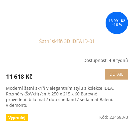
13 991 Kč
–16 %
Šatní skříň 3D IDEA ID-01
Dostupnost: 4-8 týdnů
DETAIL
11 618 Kč
Moderní šatní skříň v elegantním stylu z kolekce IDEA.
Rozměry (ŠxVxH) /cm/: 250 x 215 x 60 Barevné
provedení: bílá mat / dub shetland / šedá mat Balení:
v demontu
Kód:
224583/B
Výprodej