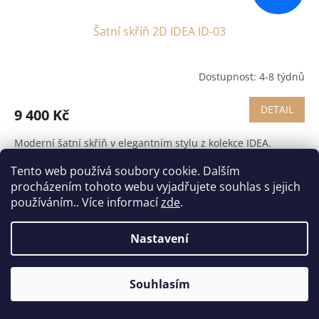
Šatní skříň 2D IDEA ID-03
Dostupnost: 4-8 týdnů
DETAIL
9 400 Kč
Moderní šatní skříň v elegantním stylu z kolekce IDEA.
Rozměry (ŠxVxH) /cm/: 180 x 215 x 60 Barevné
Tento web používá soubory cookie. Dalším
provedení: bílá mat / šedá mat, dub san remo Balení:
v demontu
procházením tohoto webu vyjadřujete souhlas s jejich
používáním.. Více informací
zde
.
Kód:
REMI_2D
Nastavení
Souhlasím