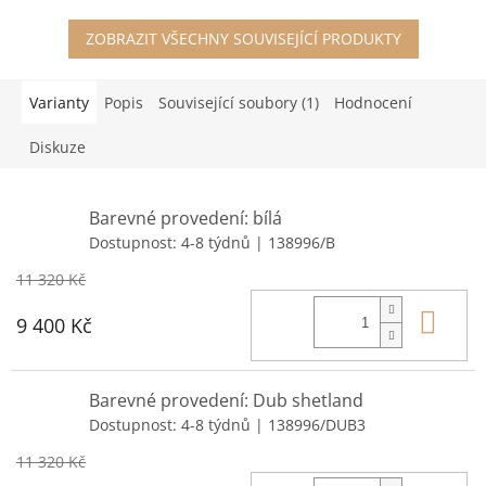
ZOBRAZIT VŠECHNY SOUVISEJÍCÍ PRODUKTY
Varianty
Popis
Související soubory (1)
Hodnocení
Diskuze
Barevné provedení: bílá
Dostupnost: 4-8 týdnů
| 138996/B
11 320 Kč
Do 
9 400 Kč
Barevné provedení: Dub shetland
Dostupnost: 4-8 týdnů
| 138996/DUB3
11 320 Kč