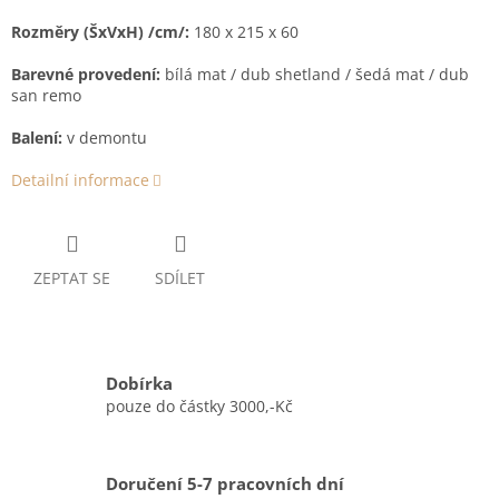
Rozměry (ŠxVxH) /cm/:
180 x 215 x 60
Barevné provedení:
bílá mat / dub shetland / šedá mat / dub
san remo
Balení:
v demontu
Detailní informace
ZEPTAT SE
SDÍLET
Dobírka
pouze do částky 3000,-Kč
Doručení 5-7 pracovních dní