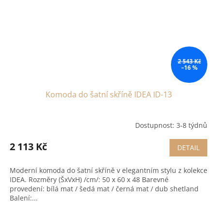
2 543 Kč
–16 %
Komoda do šatní skříně IDEA ID-13
Dostupnost: 3-8 týdnů
2 113 Kč
DETAIL
Moderní komoda do šatní skříně v elegantním stylu z kolekce
IDEA. Rozměry (ŠxVxH) /cm/: 50 x 60 x 48 Barevné
provedení: bílá mat / šedá mat / černá mat / dub shetland
Balení:...