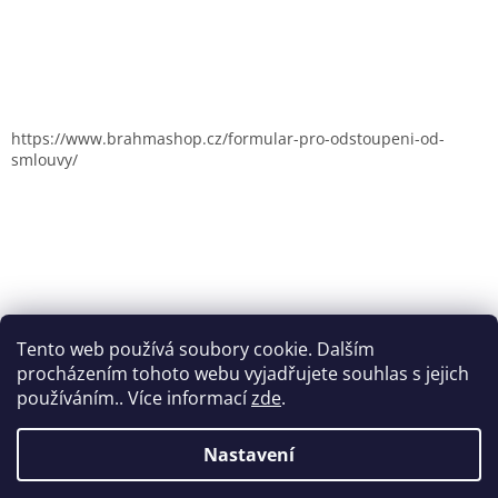
https://www.brahmashop.cz/formular-pro-odstoupeni-od-
smlouvy/
Tento web používá soubory cookie. Dalším
procházením tohoto webu vyjadřujete souhlas s jejich
používáním.. Více informací
zde
.
Nastavení
Vytvořil Shoptet