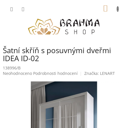
Přejít
NÁKUP
na
obsah
KOŠÍK
Šatní skříň s posuvnými dveřmi
IDEA ID-02
138996/B
Průměrné
Neohodnoceno
Podrobnosti hodnocení
Značka:
LENART
hodnocení
produktu
je
0,0
z
5
hvězdiček.