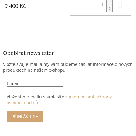
Do 
9 400 Kč
Z
á
p
a
Odebírat newsletter
t
Vložte svůj e-mail a my vám budeme zasílat informace o nových
í
produktech na našem e-shopu.
E-mail
Vložením e-mailu souhlasíte s
podmínkami ochrany
osobních údajů
PŘIHLÁSIT SE