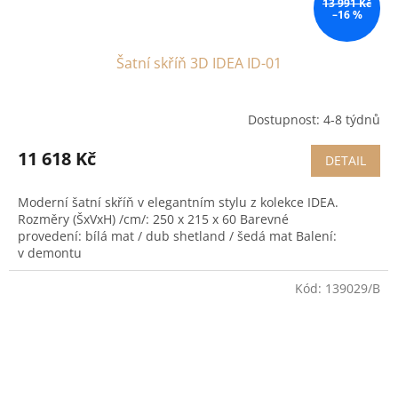
13 991 Kč
–16 %
Šatní skříň 3D IDEA ID-01
Dostupnost: 4-8 týdnů
11 618 Kč
DETAIL
Moderní šatní skříň v elegantním stylu z kolekce IDEA.
Rozměry (ŠxVxH) /cm/: 250 x 215 x 60 Barevné
provedení: bílá mat / dub shetland / šedá mat Balení:
v demontu
Kód:
139029/B