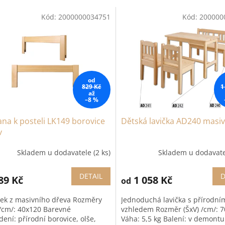
Kód:
2000000034751
Kód:
200000
od
829 Kč
1
až
–8 %
na k posteli LK149 borovice
Dětská lavička AD240 masiv
v
Skladem u dodavatele
(2 ks)
Skladem u dodavat
DETAIL
D
89 Kč
1 058 Kč
od
ek z masivního dřeva Rozměry
Jednoduchá lavička s přírodní
 /cm/: 40x120 Barevné
vzhledem Rozměr (ŠxV) /cm/: 7
ení: přírodní borovice, olše,
Váha: 5,5 kg Balení: v demontu