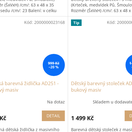
r (ŠxVxH) /cm/: 63 x 48 x 35
(Krteček, medvídek Pů, Šmoul
sedu /cm/: 23 Balení: v celku
Rozměr (ŠxVxH) /cm/: 63 x 48 x
e...
Výška sedu /cm/: 23 Balení: v...
Kód:
2000000023168
Kód:
200000
Tip
999 Kč
1
–20 %
á barevná židlička AD251 -
Dětský barevný stoleček AD
vý masiv
bukový masiv
Na dotaz
Skladem u dodavat
DETAIL
D
 Kč
1 499 Kč
ná dětská židlička z masivního
Barevná dětský stoleček z mas