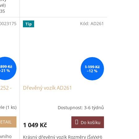
ové)
 35
0023175
Kód:
AD261
Tip
 899 Kč
1 199 Kč
–21 %
–12 %
252 -
Dřevěný vozík AD261
ele
(1 ks)
Dostupnost: 3-6 týdnů
ETAIL
Do košíku
1 049 Kč
ivního
Krásný dřevěný vozík Rozměry (ŠxVxH)