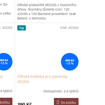
r (D)
Dětské pískoviště MO250 z masivního
dřeva Rozměry (ŠxVxH) /cm/: 120
 v celku
x25/45 x 120 Barevné provedení: teak
Balení: v demontu
d:
AD265
Kód:
AD264
Tip
450 Kč
450 Kč
–13 %
–13 %
ky
Dětská kolébka pro panenky
AD264
-6 týdnů
Dostupnost: 2-6 týdnů
košíku
Do košíku
390 Kč