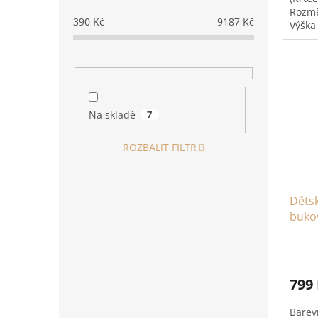
Rozmě
390
Kč
9187
Kč
Výška 
Cena j
Na skladě
7
ROZBALIT FILTR
Dětsk
buko
799
Barev