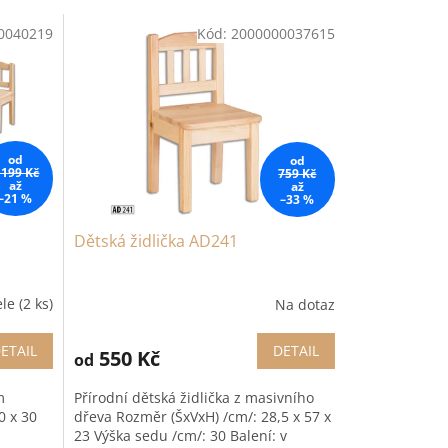
0040219
Kód:
2000000037615
od
od
 199 Kč
759 Kč
až
až
–21 %
–33 %
Dětská židlička AD241
ele
(2 ks)
Na dotaz
ETAIL
DETAIL
550 Kč
od
m
Přírodní dětská židlička z masivního
0 x 30
dřeva Rozměr (ŠxVxH) /cm/: 28,5 x 57 x
23 Výška sedu /cm/: 30 Balení: v