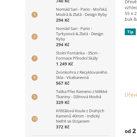
740 Kč
Dřevě
vzhle
Nomád Sari - Pario - Mořská
55 x 
Modrá & Zlatá - Design Ryby
buk Ba
294 Kč
Nomád Sari - Pario -
Tip
Tyrkysová & Zlatá - Design
Ryby
294 Kč
Stolní Fontánka - 35cm -
Formace Přírodní Skály
1 249 Kč
Zvonkohra z Recyklovaného
Skla - Vícebarevná
567 Kč
Taška Přes Rameno z Měkké
Dřev
Tkaniny - Džínová Modrá
329 Kč
Křišťálová Koule z Drahých
Kamenů 40mm - Indický
Nefrit se Stojanem
372 Kč
2
od