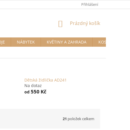
Přihlášení
NÁKUPNÍ
Prázdný košík
KOŠÍK
OJE
NÁBYTEK
KVĚTINY A ZAHRADA
KOSMETIKA A D
Dětská židlička AD241
Na dotaz
550 Kč
od
21
položek celkem