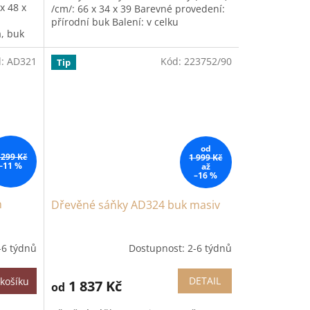
x 48 x
/cm/: 66 x 34 x 39 Barevné provedení:
přírodní buk Balení: v celku
á, buk
d:
AD321
Kód:
223752/90
Tip
od
 299 Kč
1 999 Kč
–11 %
až
–16 %
m
Dřevěné sáňky AD324 buk masiv
-6 týdnů
Dostupnost: 2-6 týdnů
DETAIL
košíku
1 837 Kč
od