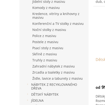
dub, o
Jídelní stoly z masivu
Komody z masivu
Kredence, vitríny a knihovny z
masivu
Konferenční a TV stolky z masivu
Noční stolky z masivu
Police z masivu
Postele z masivu
Psací stoly z masivu
Skříně z masivu
Dětsk
Truhly z masivu
Zahradní nábytek z masivu
Zrcadla a toaletky z masivu
Židle, lavice a taburety z masivu
NÁBYTEK Z RECYKLOVANÉHO
9
od
DŘEVA
DĚTSKÝ NÁBYTEK
Dětsk
JÍDELNA
Rozmě