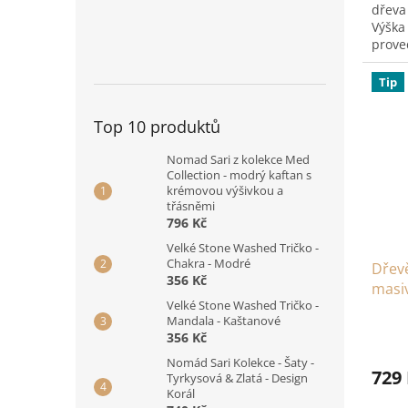
dřeva
Výška
prove
žlutá,
Tip
Top 10 produktů
Nomad Sari z kolekce Med
Collection - modrý kaftan s
krémovou výšivkou a
třásněmi
796 Kč
Velké Stone Washed Tričko -
Chakra - Modré
Dřev
356 Kč
masi
Velké Stone Washed Tričko -
Mandala - Kaštanové
356 Kč
Nomád Sari Kolekce - Šaty -
729
Tyrkysová & Zlatá - Design
Korál