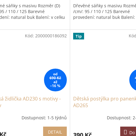
né sáňky s masivu Rozměr (D)
Dřevěné sáňky s masivu Rozmě
 95 / 110 / 125 Barevné
/cm/: 95 / 110 / 125 Barevné
dení: natural buk Balení: v celku
provedení: natural buk Balení:
Kód:
2000000186092
Kó
Tip
od
690 Kč
až
–16 %
á židlička AD230 s motivy -
Dětská postýlka pro panen
v
AD265
Dostupnost: 1-5 týdnů
Dostupnost: 2
DETAIL
Do 
 Kč
390 Kč