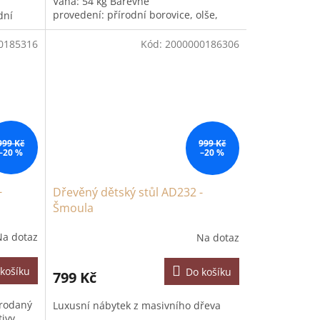
Váha: 54 kg Barevné
provedení: přírodní borovice, olše,
dní
dub, ořech, gray- šedá Balení: v
demontu
0185316
Kód:
2000000186306
999 Kč
999 Kč
–20 %
–20 %
-
Dřevěný dětský stůl AD232 -
Šmoula
Na dotaz
Na dotaz
košíku
Do košíku
799 Kč
prodaný
Luxusní nábytek z masivního dřeva
tivy