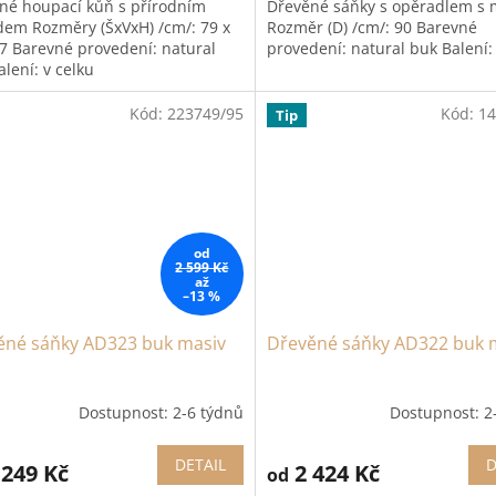
né houpací kůň s přírodním
Dřevěné sáňky s opěradlem s 
dem Rozměry (ŠxVxH) /cm/: 79 x
Rozměr (D) /cm/: 90 Barevné
27 Barevné provedení: natural
provedení: natural buk Balení:
lení: v celku
Kód:
223749/95
Kód:
14
Tip
od
2 599 Kč
až
–13 %
ěné sáňky AD323 buk masiv
Dřevěné sáňky AD322 buk 
Dostupnost: 2-6 týdnů
Dostupnost: 2
DETAIL
D
 249 Kč
2 424 Kč
od