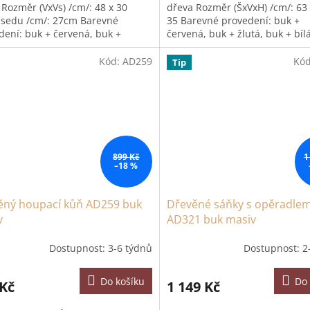
 Rozměr (VxVs) /cm/: 48 x 30
dřeva Rozměr (ŠxVxH) /cm/: 63 
 sedu /cm/: 27cm Barevné
35 Barevné provedení: buk +
dení: buk + červená, buk +
červená, buk + žlutá, buk + bíl
 buk + bílá, buk...
+ ...
Kód:
AD259
Kó
Tip
899 Kč
1
–18 %
ěný houpací kůň AD259 buk
Dřevěné sáňky s opěradle
v
AD321 buk masiv
Dostupnost: 3-6 týdnů
Dostupnost: 2
Do košíku
Do 
 Kč
1 149 Kč