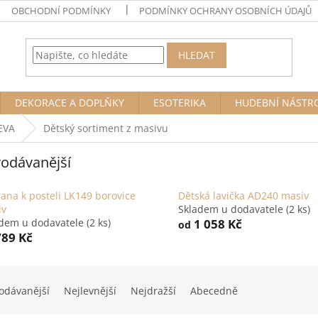
OBCHODNÍ PODMÍNKY
PODMÍNKY OCHRANY OSOBNÍCH ÚDAJŮ
HLEDAT
DEKORACE A DOPLŇKY
ESOTERIKA
HUDEBNÍ NÁSTR
EVA
Dětský sortiment z masivu
odávanější
ana k posteli LK149 borovice
Dětská lavička AD240 masiv
iv
Skladem u dodavatele
(2 ks)
adem u dodavatele
(2 ks)
1 058 Kč
od
89 Kč
odávanější
Nejlevnější
Nejdražší
Abecedně