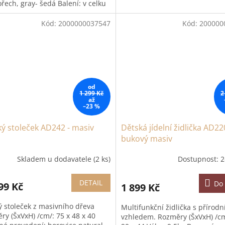
řech, gray- šedá Balení: v celku
Kód:
2000000037547
Kód:
200000
od
1 299 Kč
2
až
–23 %
ý stoleček AD242 - masiv
Dětská jídelní židlička AD22
bukový masiv
Skladem u dodavatele
(2 ks)
Dostupnost: 2
DETAIL
Do 
99 Kč
1 899 Kč
ý stoleček z masivního dřeva
Multifunkční židlička s přírod
ry (ŠxVxH) /cm/: 75 x 48 x 40
vzhledem. Rozměry (ŠxVxH) /cm