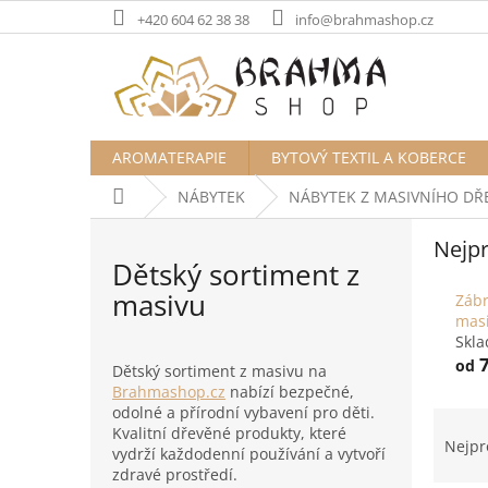
Přejít
+420 604 62 38 38
info@brahmashop.cz
na
obsah
AROMATERAPIE
BYTOVÝ TEXTIL A KOBERCE
Domů
NÁBYTEK
NÁBYTEK Z MASIVNÍHO DŘ
Nejpr
Dětský sortiment z
masivu
Zábr
mas
Skl
7
od
Dětský sortiment z masivu na
Brahmashop.cz
nabízí bezpečné,
odolné a přírodní vybavení pro děti.
Ř
Kvalitní dřevěné produkty, které
a
Nejpr
vydrží každodenní používání a vytvoří
z
zdravé prostředí.