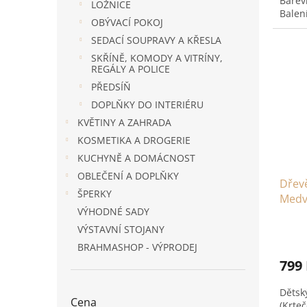
Barev
LOŽNICE
Balen
OBÝVACÍ POKOJ
SEDACÍ SOUPRAVY A KŘESLA
SKŘÍNĚ, KOMODY A VITRÍNY,
REGÁLY A POLICE
PŘEDSÍŇ
DOPLŇKY DO INTERIÉRU
KVĚTINY A ZAHRADA
KOSMETIKA A DROGERIE
KUCHYNĚ A DOMÁCNOST
OBLEČENÍ A DOPLŇKY
Dřevě
ŠPERKY
Medv
VÝHODNÉ SADY
VÝSTAVNÍ STOJANY
BRAHMASHOP - VÝPRODEJ
799
Dětsk
Cena
(Krte