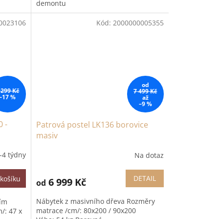
demontu
0023106
Kód:
2000000005355
od
 299 Kč
7 499 Kč
–17 %
až
–9 %
0 -
Patrová postel LK136 borovice
masiv
-4 týdny
Na dotaz
DETAIL
košíku
6 999 Kč
od
Nábytek z masivního dřeva Rozměry
ním
matrace /cm/: 80x200 / 90x200
/: 47 x