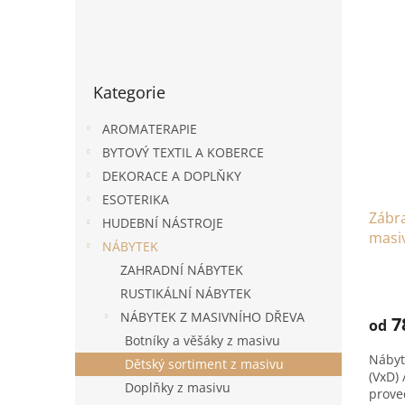
e
V
n
P
ý
í
o
p
p
Přeskočit
s
i
r
Kategorie
kategorie
t
s
o
r
p
d
AROMATERAPIE
a
r
u
BYTOVÝ TEXTIL A KOBERCE
n
o
k
DEKORACE A DOPLŇKY
n
d
t
í
u
ů
ESOTERIKA
Zábra
p
k
HUDEBNÍ NÁSTROJE
masi
a
t
NÁBYTEK
n
ů
ZAHRADNÍ NÁBYTEK
e
RUSTIKÁLNÍ NÁBYTEK
l
NÁBYTEK Z MASIVNÍHO DŘEVA
7
od
Botníky a věšáky z masivu
Nábyt
Dětský sortiment z masivu
(VxD)
Doplňky z masivu
proved