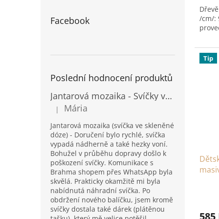
Dřevě
/cm/:
Facebook
prove
Tip
Poslední hodnocení produktů
Jantarová mozaika - Svíčky ve skleněných dózách - Vysoké
Mária
|
Hodnocení produktu je 5 z 5 hvězdiček.
Jantarová mozaika (svíčka ve skleněné
dóze) - Doručení bylo rychlé, svíčka
vypadá nádherně a také hezky voní.
Bohužel v průběhu dopravy došlo k
Dětsk
poškození svíčky. Komunikace s
masi
Brahma shopem přes WhatsApp byla
skvělá. Prakticky okamžitě mi byla
nabídnutá náhradní svíčka. Po
obdržení nového balíčku, jsem kromě
svíčky dostala také dárek (plátěnou
585
tašku), který mě velice potěšil.