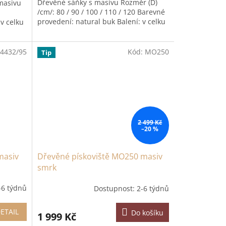
Dřevěné sáňky s masivu Rozměr (D)
masivu
/cm/: 80 / 90 / 100 / 110 / 120 Barevné
provedení: natural buk Balení: v celku
 v celku
4432/95
Kód:
MO250
Tip
2 499 Kč
–20 %
masiv
Dřevěné pískoviště MO250 masiv
smrk
-6 týdnů
Dostupnost: 2-6 týdnů
ETAIL
Do košíku
1 999 Kč