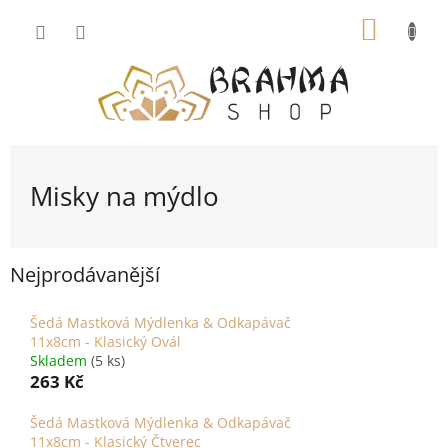
Přejít
NÁKUP
na
obsah
KOŠÍK
Misky na mýdlo
Nejprodávanější
Šedá Mastková Mýdlenka & Odkapávač
11x8cm - Klasický Ovál
Skladem
(5 ks)
263 Kč
Šedá Mastková Mýdlenka & Odkapávač
11x8cm - Klasický Čtverec