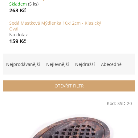
Skladem
(5 ks)
263 Kč
Šedá Mastková Mýdlenka 10x12cm - Klasický
Ovál
Na dotaz
159 Kč
Ř
a
Nejprodávanější
Nejlevnější
Nejdražší
Abecedně
z
e
n
OTEVŘÍT FILTR
í
p
V
r
Kód:
SSD-20
ý
o
p
d
i
u
s
k
p
t