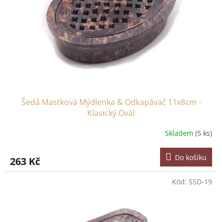
r
ů
o
d
u
k
t
ů
Šedá Mastková Mýdlenka & Odkapávač 11x8cm -
Klasický Ovál
Skladem
(5 ks)
Do košíku
263 Kč
Kód:
SSD-19