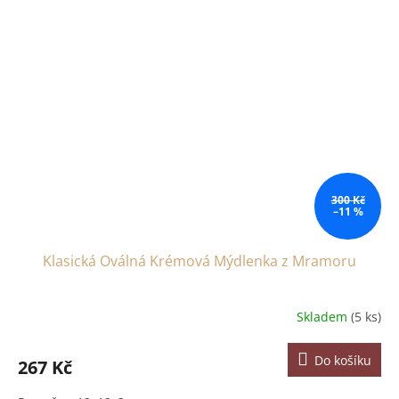
300 Kč
–11 %
Klasická Oválná Krémová Mýdlenka z Mramoru
Skladem
(5 ks)
Do košíku
267 Kč