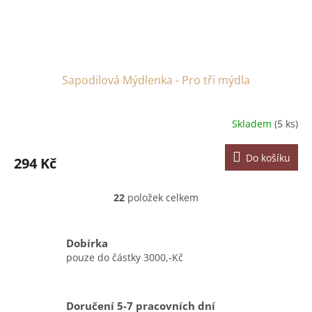
Sapodilová Mýdlenka - Pro tři mýdla
Skladem
(5 ks)
Do košíku
294 Kč
22
položek celkem
O
v
l
á
Dobírka
d
pouze do částky 3000,-Kč
a
c
í
Doručení 5-7 pracovních dní
p