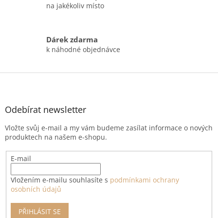
r
na jakékoliv místo
v
k
y
Dárek zdarma
v
k náhodné objednávce
ý
p
i
Z
s
á
u
p
a
Odebírat newsletter
t
Vložte svůj e-mail a my vám budeme zasílat informace o nových
í
produktech na našem e-shopu.
E-mail
Vložením e-mailu souhlasíte s
podmínkami ochrany
osobních údajů
PŘIHLÁSIT SE