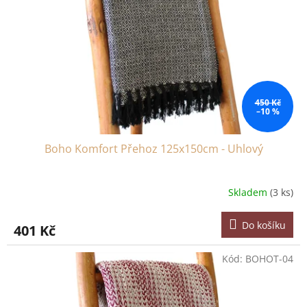
450 Kč
–10 %
Boho Komfort Přehoz 125x150cm - Uhlový
Skladem
(3 ks)
Do košíku
401 Kč
Kód:
BOHOT-04