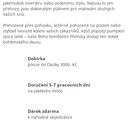
jakémukoli interiéru nebo osobnímu stylu. Nejsou to jen
přehozy; jsou dokonalým plátnem pro malování útulných
Vašich snů.
Přehozené přes pohovku, ležérně pohozené na posteli nebo
stylově ovinuté kolem vašich zákazníků, když popíjejí pumpkin
spice latté – naše Boho Komfortní Přehozy dodají ten dotek
bohémského vkusu.
Dobírka
pouze do částky 3000,-Kč
Doručení 5-7 pracovních dní
na jakékoliv místo
Dárek zdarma
k náhodné objednávce