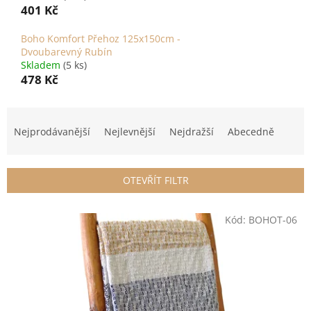
401 Kč
Boho Komfort Přehoz 125x150cm -
Dvoubarevný Rubín
Skladem
(5 ks)
478 Kč
Ř
a
Nejprodávanější
Nejlevnější
Nejdražší
Abecedně
z
e
n
OTEVŘÍT FILTR
í
p
V
r
Kód:
BOHOT-06
ý
o
p
d
i
u
s
k
p
t
r