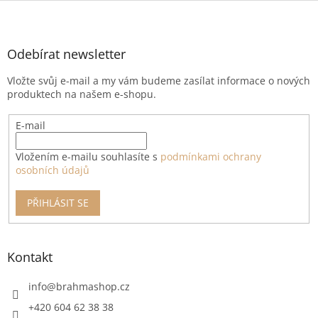
Z
á
p
a
Odebírat newsletter
t
Vložte svůj e-mail a my vám budeme zasílat informace o nových
í
produktech na našem e-shopu.
E-mail
Vložením e-mailu souhlasíte s
podmínkami ochrany
osobních údajů
PŘIHLÁSIT SE
Kontakt
info
@
brahmashop.cz
+420 604 62 38 38