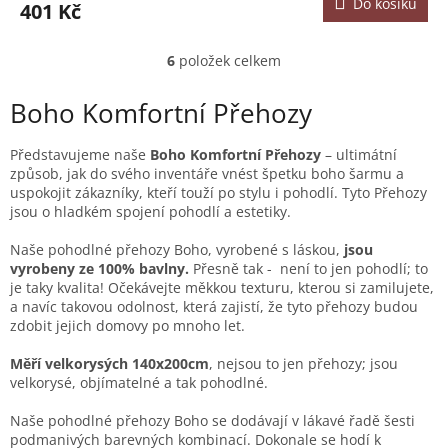
Do košíku
401 Kč
6
položek celkem
O
v
l
Boho Komfortní Přehozy
á
d
Představujeme naše
Boho Komfortní Přehozy
– ultimátní
a
způsob, jak do svého inventáře vnést špetku boho šarmu a
c
uspokojit zákazníky, kteří touží po stylu i pohodlí. Tyto Přehozy
í
jsou o hladkém spojení pohodlí a estetiky.
p
r
Naše pohodlné přehozy Boho, vyrobené s láskou,
jsou
v
vyrobeny ze 100% bavlny.
Přesně tak - není to jen pohodlí; to
k
je taky kvalita! Očekávejte měkkou texturu, kterou si zamilujete,
y
a navíc takovou odolnost, která zajistí, že tyto přehozy budou
v
zdobit jejich domovy po mnoho let.
ý
p
Měří velkorysých 140x200cm
, nejsou to jen přehozy; jsou
i
velkorysé, objímatelné a tak pohodlné.
s
u
Naše pohodlné přehozy Boho se dodávají v lákavé řadě šesti
podmanivých barevných kombinací. Dokonale se hodí k