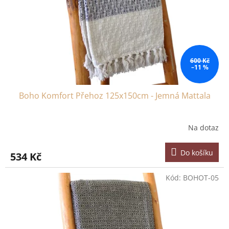
ů
o
d
u
k
t
ů
600 Kč
–11 %
Boho Komfort Přehoz 125x150cm - Jemná Mattala
Na dotaz
Do košíku
534 Kč
Kód:
BOHOT-05