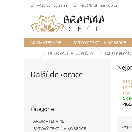
Přejít
+420 604 62 38 38
info@brahmashop.cz
na
obsah
AROMATERAPIE
BYTOVÝ TEXTIL A KOBERCE
Domů
DEKORACE A DOPLŇKY
Další dekorac
Nejpr
Další dekorace
Feng
přic
P
dlaž
o
Skl
Přeskočit
465
s
Kategorie
kategorie
t
r
Ř
AROMATERAPIE
a
a
Nejpr
BYTOVÝ TEXTIL A KOBERCE
n
z