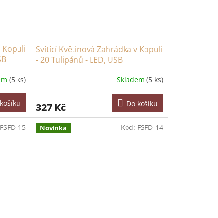
v Kopuli
Svítící Květinová Zahrádka v Kopuli
SB
- 20 Tulipánů - LED, USB
dem
(5 ks)
Skladem
(5 ks)
košíku
Do košíku
327 Kč
FSFD-15
Kód:
FSFD-14
Novinka