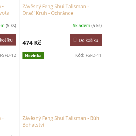
 -
Závěsný Feng Shui Talisman -
vota
Dračí Kruh - Ochránce
dem
(5 ks)
Skladem
(5 ks)
košíku
Do košíku
474 Kč
FSFD-12
Kód:
FSFD-11
Novinka
 -
Závěsný Feng Shui Talisman - Bůh
Bohatství