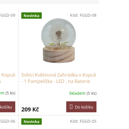
FGGD-09
Kód:
FGGD-08
Novinka
v Kopuli
Svítící Květinová Zahrádka v Kopuli
a
- 1 Pampeliška - LED , na Baterie
dem
(5 ks)
Skladem
(5 ks)
košíku
Do košíku
209 Kč
FGGD-06
Kód:
FGGD-05
Novinka