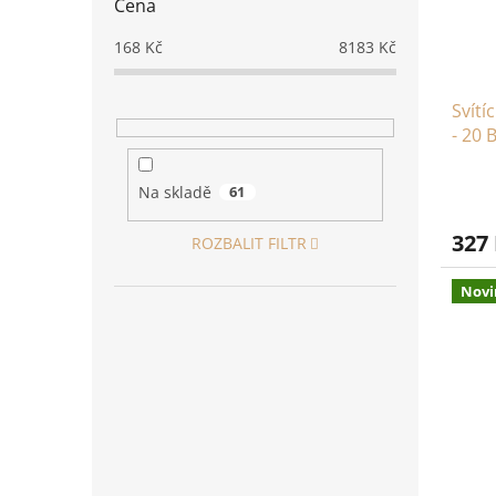
Cena
168
Kč
8183
Kč
Svítí
- 20 
USB
Na skladě
61
327
ROZBALIT FILTR
Novi