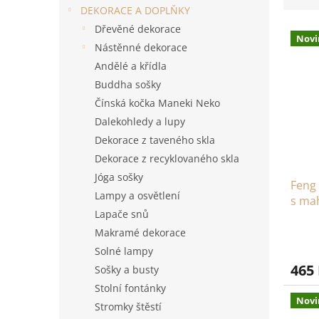
DEKORACE A DOPLŇKY
n
e
í
V
n
Dřevěné dekorace
Novi
p
ý
í
Nástěnné dekorace
a
p
p
Andělé a křídla
n
i
r
Buddha sošky
e
s
o
Čínská kočka Maneki Neko
l
p
d
Dalekohledy a lupy
r
u
o
k
Dekorace z taveného skla
d
t
Dekorace z recyklovaného skla
u
ů
Jóga sošky
Feng 
k
Lampy a osvětlení
s ma
t
Lapače snů
ů
Makramé dekorace
Solné lampy
465
Sošky a busty
Stolní fontánky
Novi
Stromky štěstí