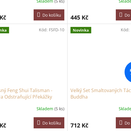
Skladem
(5 ks)
Skla
Do košíku
Do 
 Kč
445 Kč
Kód:
FSFD-10
Kód:
nka
Novinka
ný Feng Shui Talisman -
Velký Set Smaltovaných Tác
a Odstraňující Překážky
Buddha
Skladem
(5 ks)
Skla
Do košíku
Do 
 Kč
712 Kč