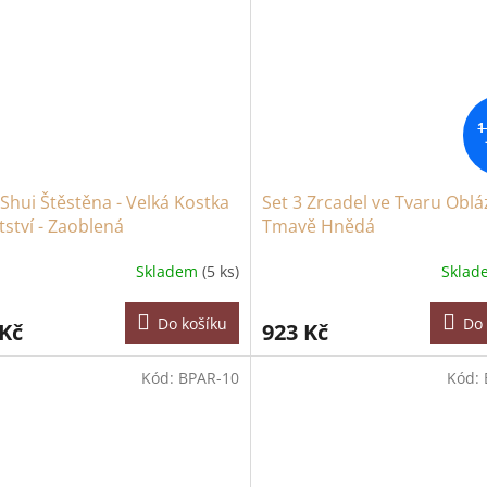
1
Shui Štěstěna - Velká Kostka
Set 3 Zrcadel ve Tvaru Oblá
ství - Zaoblená
Tmavě Hnědá
Skladem
(5 ks)
Skla
Do košíku
Do 
 Kč
923 Kč
Kód:
BPAR-10
Kód: