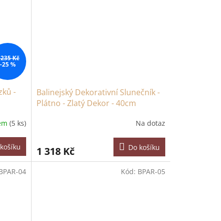
 235 Kč
–25 %
zků -
Balinejský Dekorativní Slunečník -
Plátno - Zlatý Dekor - 40cm
dem
(5 ks)
Na dotaz
košíku
Do košíku
1 318 Kč
BPAR-04
Kód:
BPAR-05