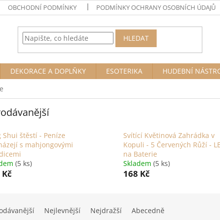
OBCHODNÍ PODMÍNKY
PODMÍNKY OCHRANY OSOBNÍCH ÚDAJŮ
HLEDAT
DEKORACE A DOPLŇKY
ESOTERIKA
HUDEBNÍ NÁSTR
e
odávanější
 Shui štěstí - Peníze
Svítící Květinová Zahrádka v
házejí s mahjongovými
Kopuli - 5 Červených Růží - L
dicemi
na Baterie
adem
(5 ks)
Skladem
(5 ks)
 Kč
168 Kč
odávanější
Nejlevnější
Nejdražší
Abecedně