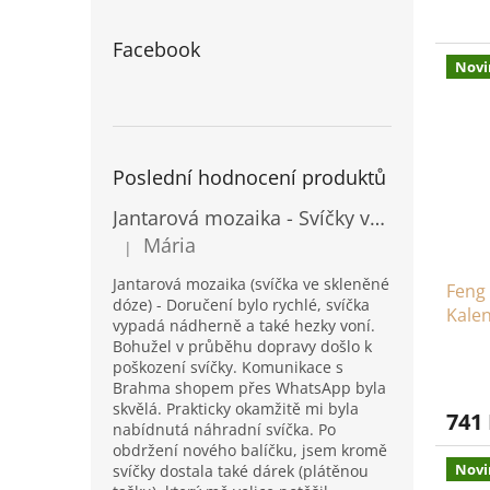
Facebook
Novi
Poslední hodnocení produktů
Jantarová mozaika - Svíčky ve skleněných dózách - Vysoké
Mária
|
Hodnocení produktu je 5 z 5 hvězdiček.
Jantarová mozaika (svíčka ve skleněné
Feng 
dóze) - Doručení bylo rychlé, svíčka
Kalen
vypadá nádherně a také hezky voní.
Přízn
Bohužel v průběhu dopravy došlo k
poškození svíčky. Komunikace s
Brahma shopem přes WhatsApp byla
skvělá. Prakticky okamžitě mi byla
741
nabídnutá náhradní svíčka. Po
obdržení nového balíčku, jsem kromě
Novi
svíčky dostala také dárek (plátěnou