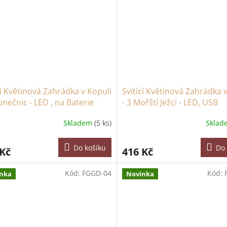
cí Květinová Zahrádka v Kopuli
Svítící Květinová Zahrádka 
lunečnic - LED , na Baterie
- 3 Mořští Ježci - LED, USB
Skladem
(5 ks)
Skla
Do košíku
Do 
 Kč
416 Kč
Kód:
FGGD-04
Kód:
nka
Novinka