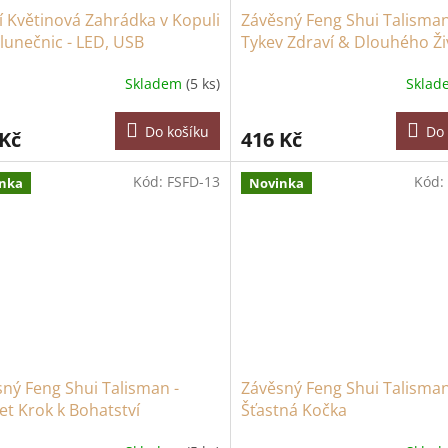
cí Květinová Zahrádka v Kopuli
Závěsný Feng Shui Talisman
Slunečnic - LED, USB
Tykev Zdraví & Dlouhého Ži
Skladem
(5 ks)
Skla
Do košíku
Do 
 Kč
416 Kč
Kód:
FSFD-13
Kód:
nka
Novinka
ný Feng Shui Talisman -
Závěsný Feng Shui Talisman
t Krok k Bohatství
Šťastná Kočka