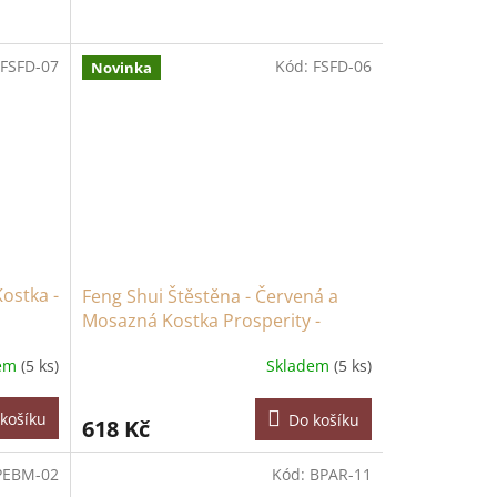
FSFD-07
Kód:
FSFD-06
Novinka
Kostka -
Feng Shui Štěstěna - Červená a
Mosazná Kostka Prosperity -
Plochá
dem
(5 ks)
Skladem
(5 ks)
košíku
Do košíku
618 Kč
PEBM-02
Kód:
BPAR-11