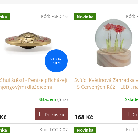
Kód:
FSFD-16
Kód:
nka
Novinka
518 Kč
–10 %
Shui štěstí - Peníze přicházejí
Svítící Květinová Zahrádka 
hjongovými dlaždicemi
- 5 Červených Růží - LED , n
Baterie
Skladem
(5 ks)
Skla
Do košíku
Do 
 Kč
168 Kč
Kód:
FGGD-07
Kód:
nka
Novinka