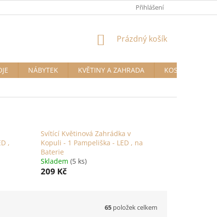
Přihlášení
NÁKUPNÍ
Prázdný košík
KOŠÍK
OJE
NÁBYTEK
KVĚTINY A ZAHRADA
KOSMETIKA A D
Svítící Květinová Zahrádka v
ED ,
Kopuli - 1 Pampeliška - LED , na
Baterie
Skladem
(5 ks)
209 Kč
65
položek celkem