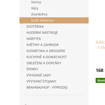
Svícny
Vázy
Zvonkohry
Další dekorace
ESOTERIKA
HUDEBNÍ NÁSTROJE
NÁBYTEK
Svítí
KVĚTINY A ZAHRADA
- 5 S
KOSMETIKA A DROGERIE
KUCHYNĚ A DOMÁCNOST
OBLEČENÍ A DOPLŇKY
ŠPERKY
168
VÝHODNÉ SADY
Novi
VÝSTAVNÍ STOJANY
BRAHMASHOP - VÝPRODEJ