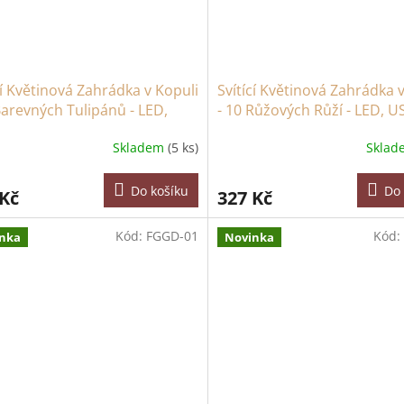
cí Květinová Zahrádka v Kopuli
Svítící Květinová Zahrádka 
Barevných Tulipánů - LED,
- 10 Růžových Růží - LED, U
Skladem
(5 ks)
Skla
Do košíku
Do 
 Kč
327 Kč
Kód:
FGGD-01
Kód:
nka
Novinka