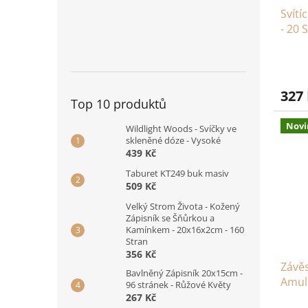
Svítí
- 20 
327
Top 10 produktů
Novi
Wildlight Woods - Svíčky ve
skleněné dóze - Vysoké
439 Kč
Taburet KT249 buk masiv
509 Kč
Velký Strom Života - Kožený
Zápisník se Šňůrkou a
Kamínkem - 20x16x2cm - 160
Stran
356 Kč
Závěs
Bavlněný Zápisník 20x15cm -
Amule
96 stránek - Růžové Květy
267 Kč