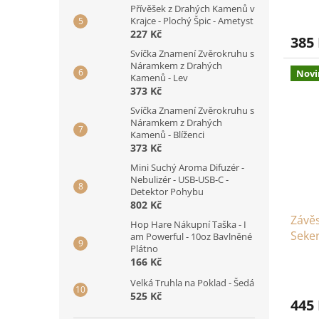
Přívěšek z Drahých Kamenů v
Krajce - Plochý Špic - Ametyst
227 Kč
385
Svíčka Znamení Zvěrokruhu s
Náramkem z Drahých
Novi
Kamenů - Lev
373 Kč
Svíčka Znamení Zvěrokruhu s
Náramkem z Drahých
Kamenů - Blíženci
373 Kč
Mini Suchý Aroma Difuzér -
Nebulizér - USB-USB-C -
Detektor Pohybu
802 Kč
Závěs
Hop Hare Nákupní Taška - I
Seker
am Powerful - 10oz Bavlněné
Plátno
166 Kč
Velká Truhla na Poklad - Šedá
525 Kč
445