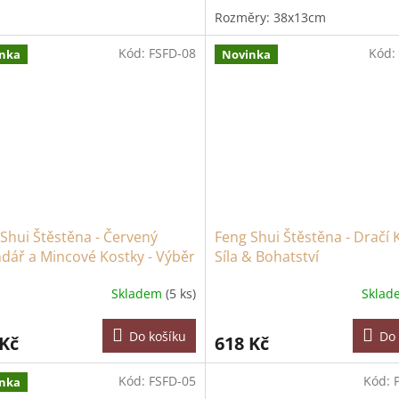
Rozměry: 38x13cm
Kód:
FSFD-08
Kód:
nka
Novinka
Shui Štěstěna - Červený
Feng Shui Štěstěna - Dračí 
dář a Mincové Kostky - Výběr
Síla & Bohatství
ivého Data
Skladem
(5 ks)
Skla
Do košíku
Do 
 Kč
618 Kč
Kód:
FSFD-05
Kód:
nka