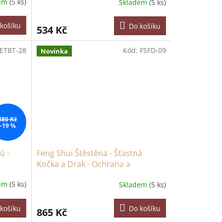
dem
(5 ks)
Skladem
(5 ks)
košíku
Do košíku
534 Kč
ETBT-28
Kód:
FSFD-09
Novinka
880 Kč
–19 %
ů -
Feng Shui Štěstěna - Šťastná
Kočka a Drak - Ochrana a
Prosperita
dem
(5 ks)
Skladem
(5 ks)
košíku
Do košíku
865 Kč