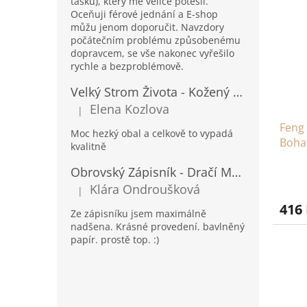
tašku), který mě velice potěšil.
Oceňuji férové jednání a E-shop
můžu jenom doporučit. Navzdory
počátečním problému způsobenému
dopravcem, se vše nakonec vyřešilo
rychle a bezproblémově.
Velký Strom Života - Kožený Zápisník se Šňůrkou a Kamínkem - 20x16x2cm - 160 Stran
Elena Kozlova
|
Hodnocení produktu je 5 z 5 hvězdiček.
Feng 
Moc hezký obal a celkově to vypadá
Bohat
kvalitně
Obrovský Zápisník - Dračí Mandala s Chakra Kameny - 100 Stran - 25x34cm
Klára Ondroušková
|
Hodnocení produktu je 5 z 5 hvězdiček.
416
Ze zápisníku jsem maximálně
nadšena. Krásné provedení. bavlněný
papír. prostě top. :)