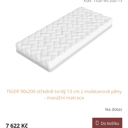
r
Kód:
TIGE-90-200-13
ý
o
p
d
i
u
s
k
p
t
r
ů
o
d
u
k
t
ů
TIGER 90x200 středně tvrdý 13 cm z moletanové pěny
- masážní matrace
Na dotaz
Do košíku
7 622 Kč