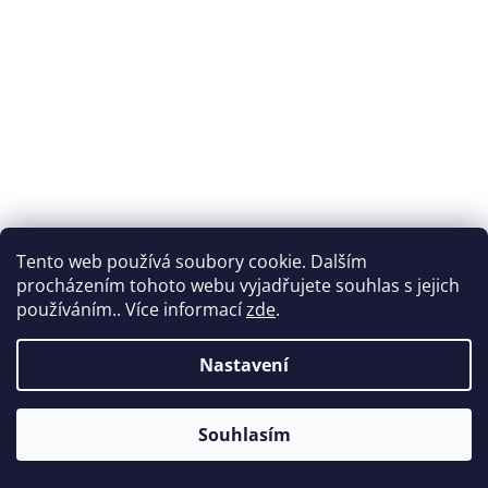
Tento web používá soubory cookie. Dalším
CLEAN 80x200 středně tvrdý 13 cm latex s
procházením tohoto webu vyjadřujete souhlas s jejich
antibakteriální pěnovou matrací
používáním.. Více informací
zde
.
Na dotaz
Nastavení
Do košíku
5 341 Kč
Souhlasím
Kód:
CLEA-80-190-13