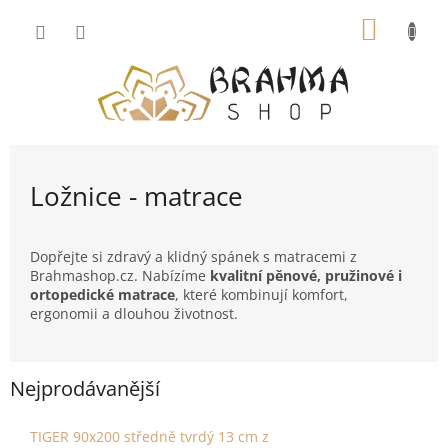
Přejít
NÁKUP
na
obsah
KOŠÍK
Ložnice - matrace
Dopřejte si zdravý a klidný spánek s matracemi z
Brahmashop.cz. Nabízíme
kvalitní pěnové, pružinové i
ortopedické matrace
, které kombinují komfort,
ergonomii a dlouhou životnost.
Nejprodávanější
TIGER 90x200 středně tvrdý 13 cm z