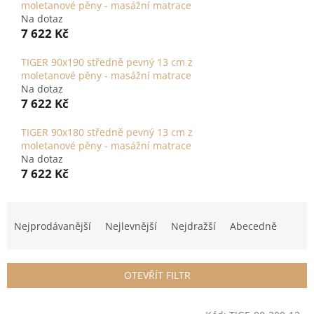
moletanové pěny - masážní matrace
Na dotaz
7 622 Kč
TIGER 90x190 středně pevný 13 cm z
moletanové pěny - masážní matrace
Na dotaz
7 622 Kč
TIGER 90x180 středně pevný 13 cm z
moletanové pěny - masážní matrace
Na dotaz
7 622 Kč
Ř
a
Nejprodávanější
Nejlevnější
Nejdražší
Abecedně
z
e
n
OTEVŘÍT FILTR
í
p
V