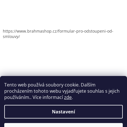
https://www.brahmashop.cz/formular-pro-odstoupeni-od-
smlouvy/
Tento web používá soubory cookie. Dalším
procházením tohoto webu vyjadřujete souhlas s jejich
používáním.. Více informací
zde
.
Nastavení
Vytvořil Shoptet