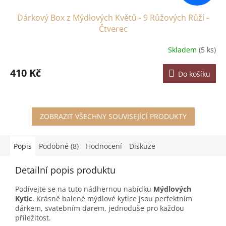
Dárkový Box z Mýdlových Květů - 9 Růžových Růží -
Čtverec
Skladem
(5 ks)
410 Kč
Do košíku
ZOBRAZIT VŠECHNY SOUVISEJÍCÍ PRODUKTY
Popis
Podobné (8)
Hodnocení
Diskuze
Detailní popis produktu
Podívejte se na tuto nádhernou nabídku
Mýdlových
Kytic
. Krásně balené mýdlové kytice jsou perfektním
dárkem, svatebním darem, jednoduše pro každou
příležitost.