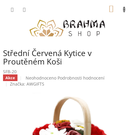
Přejít
NÁKUP
na
obsah
KOŠÍK
Střední Červená Kytice v
Proutěném Koši
SFB-20
Průměrné
Neohodnoceno
Podrobnosti hodnocení
Akce
hodnocení
Značka:
AWGIFTS
produktu
je
0,0
z
5
hvězdiček.