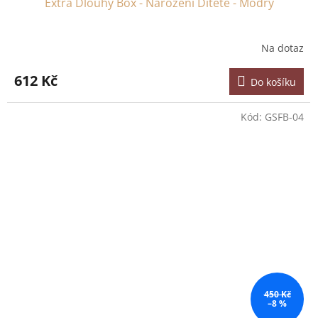
Extra Dlouhý Box - Narození Dítěte - Modrý
Na dotaz
612 Kč
Do košíku
Kód:
GSFB-04
450 Kč
–8 %