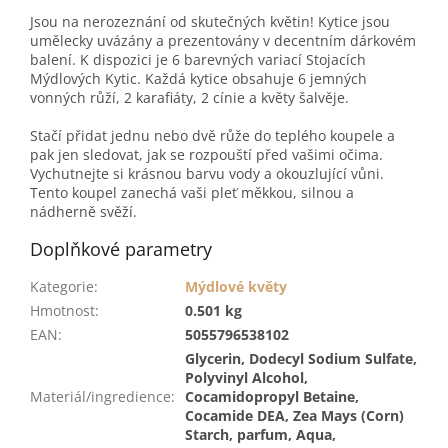
Jsou na nerozeznání od skutečných květin! Kytice jsou
umělecky uvázány a prezentovány v decentním dárkovém
balení. K dispozici je 6 barevných variací Stojacích
Mýdlových Kytic. Každá kytice obsahuje 6 jemných
vonných růží, 2 karafiáty, 2 cínie a květy šalvěje.
Stačí přidat jednu nebo dvě růže do teplého koupele a
pak jen sledovat, jak se rozpouští před vašimi očima.
Vychutnejte si krásnou barvu vody a okouzlující vůni.
Tento koupel zanechá vaši pleť měkkou, silnou a
nádherně svěží.
Doplňkové parametry
Kategorie
:
Mýdlové květy
Hmotnost
:
0.501 kg
EAN
:
5055796538102
Glycerin, Dodecyl Sodium Sulfate,
Polyvinyl Alcohol,
Materiál/ingredience
:
Cocamidopropyl Betaine,
Cocamide DEA, Zea Mays (Corn)
Starch, parfum, Aqua,