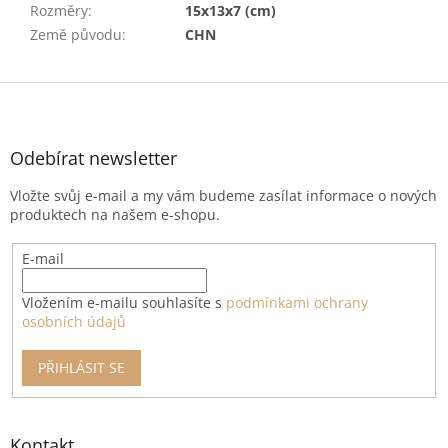
Rozměry
:
15x13x7 (cm)
Země původu
:
CHN
Z
á
p
a
Odebírat newsletter
t
Vložte svůj e-mail a my vám budeme zasílat informace o nových
í
produktech na našem e-shopu.
E-mail
Vložením e-mailu souhlasíte s
podmínkami ochrany
osobních údajů
PŘIHLÁSIT SE
Kontakt