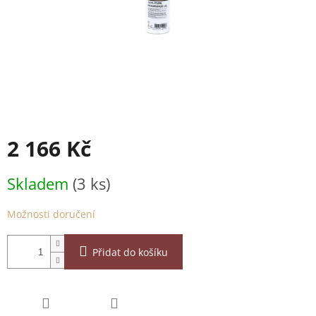
2 166 Kč
Měrná
Skladem
(3 ks)
cena:
Možnosti doručení
Přidat do košíku