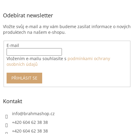
á
p
a
Odebírat newsletter
t
Vložte svůj e-mail a my vám budeme zasílat informace o nových
í
produktech na našem e-shopu.
E-mail
Vložením e-mailu souhlasíte s
podmínkami ochrany
osobních údajů
PŘIHLÁSIT SE
Kontakt
info
@
brahmashop.cz
+420 604 62 38 38
+420 604 62 38 38