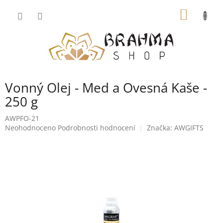
Přejít
NÁKUP
na
obsah
KOŠÍK
Vonný Olej - Med a Ovesná Kaše -
250 g
AWPFO-21
Průměrné
Neohodnoceno
Podrobnosti hodnocení
Značka:
AWGIFTS
hodnocení
produktu
je
0,0
z
5
hvězdiček.