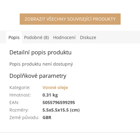
ZOBRAZIT VŠECHNY SOUVISEJÍCÍ PRODUKTY
Popis
Podobné (8)
Hodnocení
Diskuze
Detailní popis produktu
Popis produktu není dostupný
Doplňkové parametry
Kategorie
:
Vonné oleje
Hmotnost
:
0.31 kg
EAN
:
5055796599295
Rozměry
:
5.5x5.5x15.5 (cm)
Země původu
:
GBR
Z