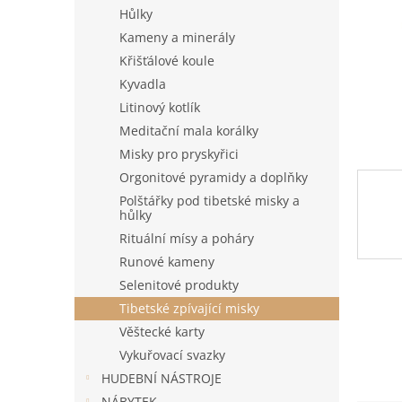
n
Hůlky
e
Kameny a minerály
l
Křišťálové koule
Kyvadla
Litinový kotlík
Meditační mala korálky
Misky pro pryskyřici
Orgonitové pyramidy a doplňky
Polštářky pod tibetské misky a
hůlky
Rituální mísy a poháry
Runové kameny
Selenitové produkty
Tibetské zpívající misky
Věštecké karty
Vykuřovací svazky
HUDEBNÍ NÁSTROJE
NÁBYTEK