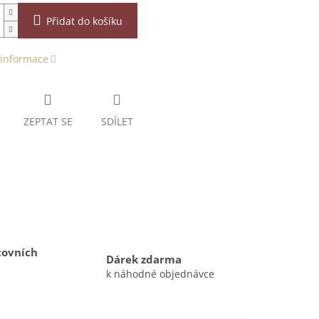
Přidat do košíku
 informace
ZEPTAT SE
SDÍLET
covních
Dárek zdarma
k náhodné objednávce