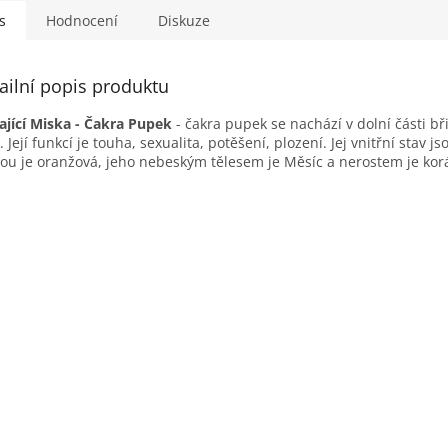
s
Hodnocení
Diskuze
ailní popis produktu
ající Miska - Čakra Pupek
- čakra pupek se nachází v dolní části bř
. Její funkcí je touha, sexualita, potěšení, plození. Jej vnitřní stav js
ou je oranžová, jeho nebeským tělesem je Měsíc a nerostem je korá