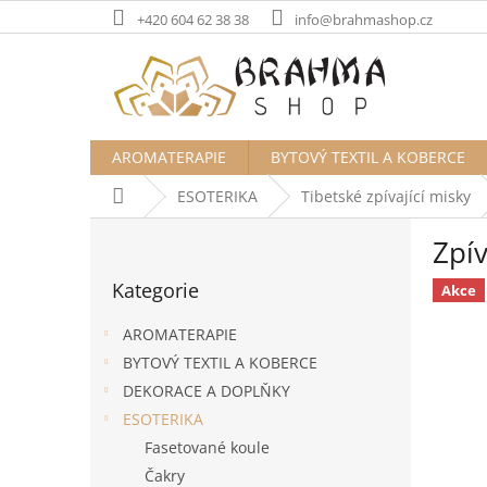
Přejít
+420 604 62 38 38
info@brahmashop.cz
na
obsah
AROMATERAPIE
BYTOVÝ TEXTIL A KOBERCE
Domů
ESOTERIKA
Tibetské zpívající misky
P
Zpív
o
Přeskočit
s
Kategorie
kategorie
Akce
t
r
AROMATERAPIE
a
BYTOVÝ TEXTIL A KOBERCE
n
DEKORACE A DOPLŇKY
n
í
ESOTERIKA
p
Fasetované koule
a
Čakry