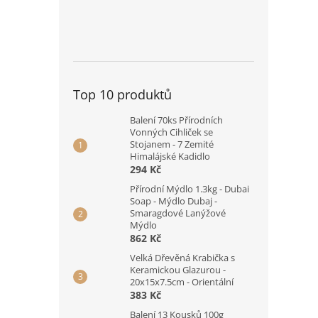
Top 10 produktů
Balení 70ks Přírodních
Vonných Cihliček se
Stojanem - 7 Zemité
Himalájské Kadidlo
294 Kč
Přírodní Mýdlo 1.3kg - Dubai
Soap - Mýdlo Dubaj -
Smaragdové Lanýžové
Mýdlo
862 Kč
Velká Dřevěná Krabička s
Keramickou Glazurou -
20x15x7.5cm - Orientální
383 Kč
Balení 13 Kousků 100g