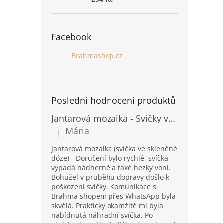
Facebook
Brahmashop.cz
Poslední hodnocení produktů
Jantarová mozaika - Svíčky ve skleněných dózách - Vysoké
Mária
|
Hodnocení produktu je 5 z 5 hvězdiček.
Jantarová mozaika (svíčka ve skleněné
dóze) - Doručení bylo rychlé, svíčka
vypadá nádherně a také hezky voní.
Bohužel v průběhu dopravy došlo k
poškození svíčky. Komunikace s
Brahma shopem přes WhatsApp byla
skvělá. Prakticky okamžitě mi byla
nabídnutá náhradní svíčka. Po