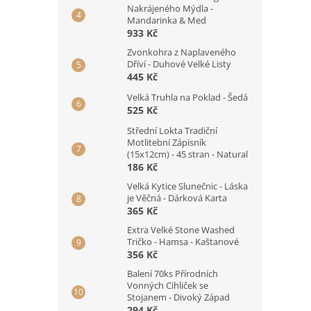
Nakrájeného Mýdla -
Mandarinka & Med
933 Kč
Zvonkohra z Naplaveného
Dříví - Duhové Velké Listy
445 Kč
Velká Truhla na Poklad - Šedá
525 Kč
Střední Lokta Tradiční
Motlitební Zápisník
(15x12cm) - 45 stran - Natural
186 Kč
Velká Kytice Slunečnic - Láska
je Věčná - Dárková Karta
365 Kč
Extra Velké Stone Washed
Tričko - Hamsa - Kaštanové
356 Kč
Balení 70ks Přírodních
Vonných Cihliček se
Stojanem - Divoký Západ
294 Kč