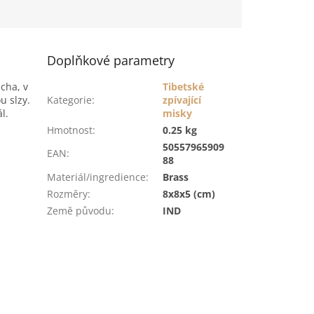
Doplňkové parametry
icha, v
Tibetské
ou slzy.
Kategorie
:
zpívající
l.
misky
Hmotnost
:
0.25 kg
50557965909
EAN
:
88
Materiál/ingredience
:
Brass
Rozměry
:
8x8x5 (cm)
Země původu
:
IND