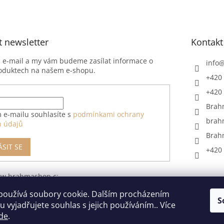
t newsletter
Kontakt
j e-mail a my vám budeme zasílat informace o
info
oduktech na našem e-shopu.
+420 
+420 
Brah
 e-mailu souhlasíte s
podmínkami ochrany
brah
h údajů
Brah
ÁSIT SE
+420 
ww.brahmashop.cz/formular-
upeni-od-
používá soubory cookie. Dalším procházením
S
 vyjadřujete souhlas s jejich používáním.. Více
de
.