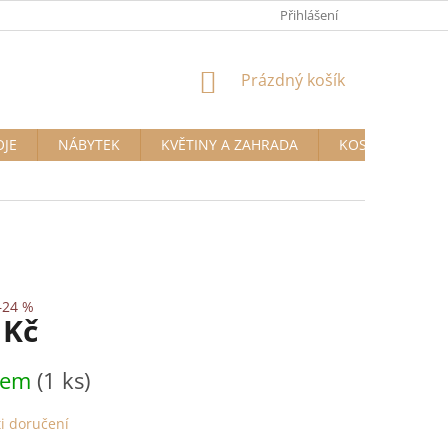
Přihlášení
NÁKUPNÍ
Prázdný košík
KOŠÍK
OJE
NÁBYTEK
KVĚTINY A ZAHRADA
KOSMETIKA A D
–24 %
 Kč
dem
(1 ks)
i doručení