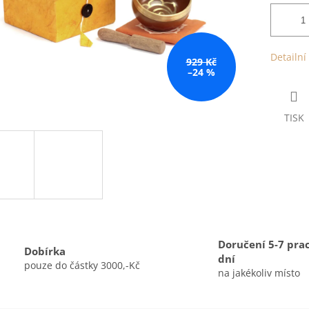
Detailní
929 Kč
–24 %
TISK
Doručení 5-7 pra
Dobírka
dní
pouze do částky 3000,-Kč
na jakékoliv místo