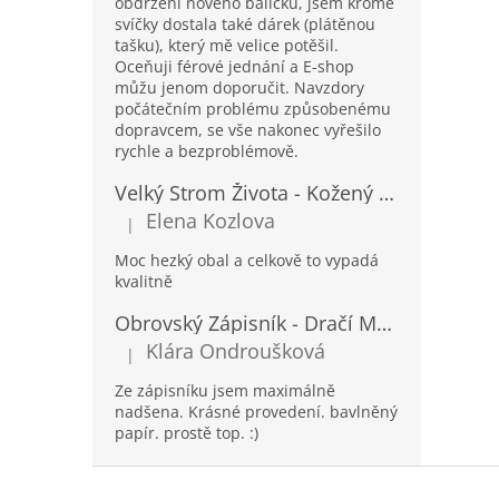
obdržení nového balíčku, jsem kromě
svíčky dostala také dárek (plátěnou
tašku), který mě velice potěšil.
Oceňuji férové jednání a E-shop
můžu jenom doporučit. Navzdory
počátečním problému způsobenému
dopravcem, se vše nakonec vyřešilo
rychle a bezproblémově.
Velký Strom Života - Kožený Zápisník se Šňůrkou a Kamínkem - 20x16x2cm - 160 Stran
Elena Kozlova
|
Hodnocení produktu je 5 z 5 hvězdiček.
Moc hezký obal a celkově to vypadá
kvalitně
Obrovský Zápisník - Dračí Mandala s Chakra Kameny - 100 Stran - 25x34cm
Klára Ondroušková
|
Hodnocení produktu je 5 z 5 hvězdiček.
Ze zápisníku jsem maximálně
nadšena. Krásné provedení. bavlněný
papír. prostě top. :)
Z