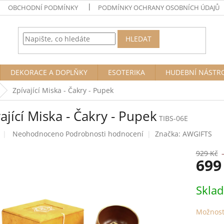
OBCHODNÍ PODMÍNKY
PODMÍNKY OCHRANY OSOBNÍCH ÚDAJŮ
HLEDAT
DEKORACE A DOPLŇKY
ESOTERIKA
HUDEBNÍ NÁSTR
Zpívající Miska - Čakry - Pupek
ající Miska - Čakry - Pupek
TIBS-06E
Průměrné
Neohodnoceno
Podrobnosti hodnocení
Značka:
AWGIFTS
hodnocení
produktu
929 Kč
699
je
0,0
z
Měrná
Skla
5
cena:
hvězdiček.
Možnost