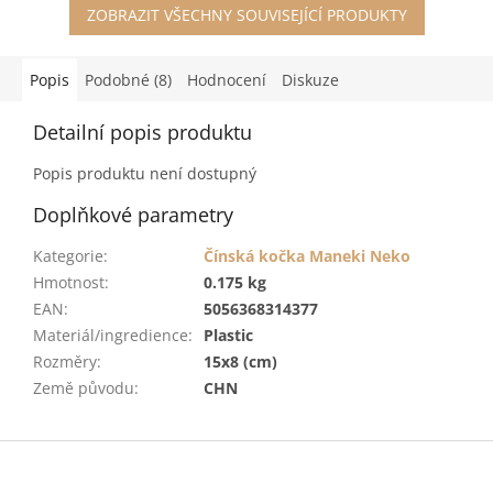
ZOBRAZIT VŠECHNY SOUVISEJÍCÍ PRODUKTY
Popis
Podobné (8)
Hodnocení
Diskuze
Detailní popis produktu
Popis produktu není dostupný
Doplňkové parametry
Kategorie
:
Čínská kočka Maneki Neko
Hmotnost
:
0.175 kg
EAN
:
5056368314377
Materiál/ingredience
:
Plastic
Rozměry
:
15x8 (cm)
Země původu
:
CHN
Z
á