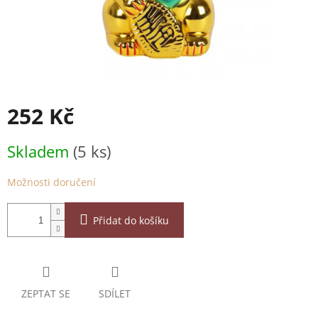
252 Kč
Měrná
Skladem
(5 ks)
cena:
Možnosti doručení
Přidat do košíku
ZEPTAT SE
SDÍLET