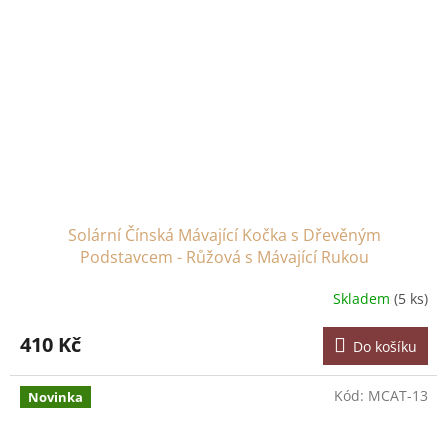
Solární Čínská Mávající Kočka s Dřevěným
Podstavcem - Růžová s Mávající Rukou
Skladem
(5 ks)
410 Kč
Do košíku
Kód:
MCAT-13
Novinka