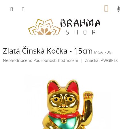
Přejít
NÁKUP
na
obsah
KOŠÍK
Zlatá Čínská Kočka - 15cm
MCAT-06
Průměrné
Neohodnoceno
Podrobnosti hodnocení
Značka:
AWGIFTS
hodnocení
produktu
je
0,0
z
5
hvězdiček.