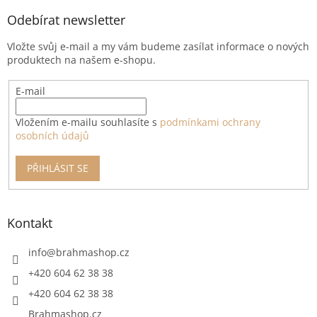
p
a
Odebírat newsletter
t
Vložte svůj e-mail a my vám budeme zasílat informace o nových
í
produktech na našem e-shopu.
E-mail
Vložením e-mailu souhlasíte s
podmínkami ochrany
osobních údajů
PŘIHLÁSIT SE
Kontakt
info
@
brahmashop.cz
+420 604 62 38 38
+420 604 62 38 38
Brahmashop.cz