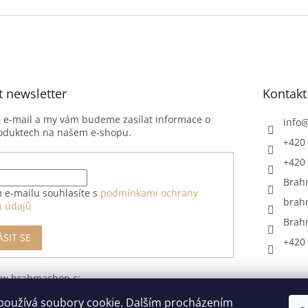
t newsletter
Kontakt
j e-mail a my vám budeme zasílat informace o
info
oduktech na našem e-shopu.
+420 
+420 
Brah
 e-mailu souhlasíte s
podmínkami ochrany
brah
h údajů
Brah
ÁSIT SE
+420 
ww.brahmashop.cz/formular-
upeni-od-
používá soubory cookie. Dalším procházením