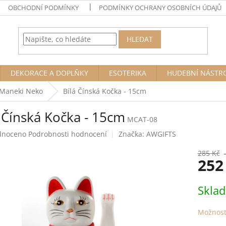
OBCHODNÍ PODMÍNKY
PODMÍNKY OCHRANY OSOBNÍCH ÚDAJŮ
HLEDAT
DEKORACE A DOPLŇKY
ESOTERIKA
HUDEBNÍ NÁSTR
 Maneki Neko
Bílá Čínská Kočka - 15cm
 Čínská Kočka - 15cm
MCAT-08
né
dnoceno
Podrobnosti hodnocení
Značka:
AWGIFTS
ení
tu
285 Kč
252
Měrná
Skla
cena:
ek.
Možnost