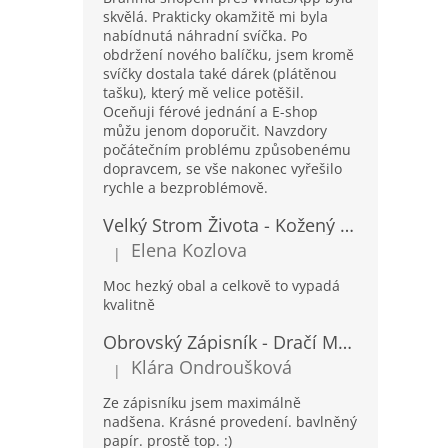
skvělá. Prakticky okamžitě mi byla
nabídnutá náhradní svíčka. Po
obdržení nového balíčku, jsem kromě
svíčky dostala také dárek (plátěnou
tašku), který mě velice potěšil.
Oceňuji férové jednání a E-shop
můžu jenom doporučit. Navzdory
počátečním problému způsobenému
dopravcem, se vše nakonec vyřešilo
rychle a bezproblémově.
Velký Strom Života - Kožený Zápisník se Šňůrkou a Kamínkem - 20x16x2cm - 160 Stran
Elena Kozlova
|
Hodnocení produktu je 5 z 5 hvězdiček.
Moc hezký obal a celkově to vypadá
kvalitně
Obrovský Zápisník - Dračí Mandala s Chakra Kameny - 100 Stran - 25x34cm
Klára Ondroušková
|
Hodnocení produktu je 5 z 5 hvězdiček.
Ze zápisníku jsem maximálně
nadšena. Krásné provedení. bavlněný
papír. prostě top. :)