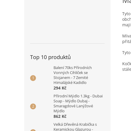
Má
Tyto
obch
maji
Míva
přit
Tyto
Top 10 produktů
Kočk
Balení 70ks Přírodních
stále
Vonných Cihliček se
Stojanem - 7 Zemité
Himalájské Kadidlo
294 Kč
Přírodní Mýdlo 1.3kg - Dubai
Soap - Mýdlo Dubaj -
Smaragdové Lanýžové
Mýdlo
862 Kč
Velká Dřevěná Krabička s
Keramickou Glazurou -