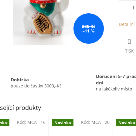
Detailní
285 Kč
–11 %
TISK
Doručení 5-7 pra
Dobírka
dní
pouze do částky 3000,-Kč
na jakékoliv místo
sející produkty
Kód:
MCAT-16
Kód:
MCAT-20
nka
Novinka
Novinka