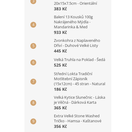
20x15x7.5cm - Orientální
383 Kč
Balení 13 Kousků 100g
Nakrájeného Mýdla -
Mandarinka & Med
933 Kč
Zvonkohra z Naplaveného
Dříví - Duhové Velké Listy
445 Kč
Velká Truhla na Poklad - Šedá
525 Kč
Střední Lokta Tradiční
Motlitební Zápisník
(15x12cm) - 45 stran - Natural
186 Kč
Velká Kytice Slunečnic - Láska
je Věčná - Dárková Karta
365 Kč
Extra Velké Stone Washed
Tričko - Hamsa - Kaštanové
356 Kč