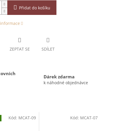
Přidat do košíku
 informace
ZEPTAT SE
SDÍLET
covních
Dárek zdarma
k náhodné objednávce
Kód:
MCAT-09
Kód:
MCAT-07