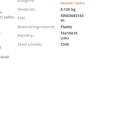
Kategorie
:
Maneki Neko
Hmotnost
:
0.125 kg
í,
50563683143
stí svého
EAN
:
91
Materiál/ingredience
:
Plastic
m
16x10x10
Rozměry
:
(cm)
Země původu
:
CHN
).
mávali