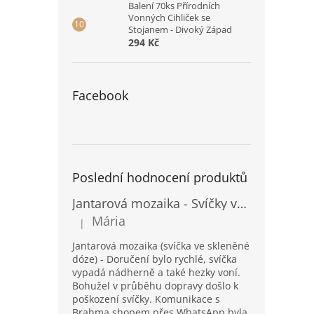
Balení 70ks Přírodních
Vonných Cihliček se
Stojanem - Divoký Západ
294 Kč
Facebook
Poslední hodnocení produktů
Jantarová mozaika - Svíčky ve skleněných dózách - Vysoké
Mária
|
Hodnocení produktu je 5 z 5 hvězdiček.
Jantarová mozaika (svíčka ve skleněné
dóze) - Doručení bylo rychlé, svíčka
vypadá nádherně a také hezky voní.
Bohužel v průběhu dopravy došlo k
poškození svíčky. Komunikace s
Brahma shopem přes WhatsApp byla