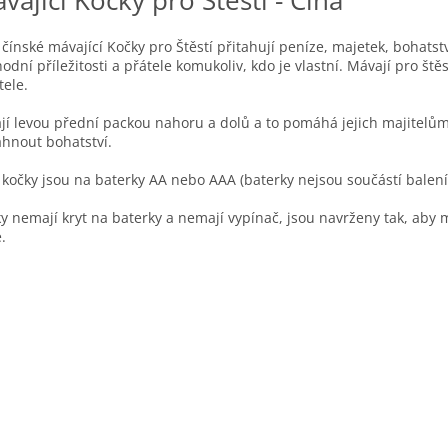
vající Kočky pro Štěstí - Čína
 čínské mávající Kočky pro Štěstí přitahují peníze, majetek, bohatstv
odní příležitosti a přátele komukoliv, kdo je vlastní. Mávají pro ště
tele.
jí levou přední packou nahoru a dolů a to pomáhá jejich majitelů
áhnout bohatství.
 kočky jsou na baterky AA nebo AAA (baterky nejsou součástí balení
y nemají kryt na baterky a nemají vypínač, jsou navrženy tak, aby 
.