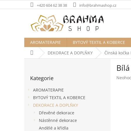
Přejít
+420 604 62 38 38
info@brahmashop.cz
na
obsah
AROMATERAPIE
BYTOVÝ TEXTIL A KOBERCE
Domů
DEKORACE A DOPLŇKY
Čínská kočka
P
Bílá
o
Přeskočit
s
Kategorie
Průměr
Neoho
kategorie
t
hodnoc
r
produk
AROMATERAPIE
a
je
BYTOVÝ TEXTIL A KOBERCE
n
0,0
DEKORACE A DOPLŇKY
z
n
5
í
Dřevěné dekorace
hvězdič
p
Nástěnné dekorace
a
Andělé a křídla