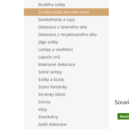
n
Buddha sošky
e
Čínská kočka Maneki Neko
l
Dalekohledy a lupy
Dekorace z taveného skla
Dekorace z recyklovaného skla
Jóga sošky
Lampy a osvětlení
Lapače snů
Makramé dekorace
Solné lampy
Sošky a busty
Stolní fontánky
Stromky štěstí
Souvi
Svícny
Vázy
Novi
Zvonkohry
Další dekorace