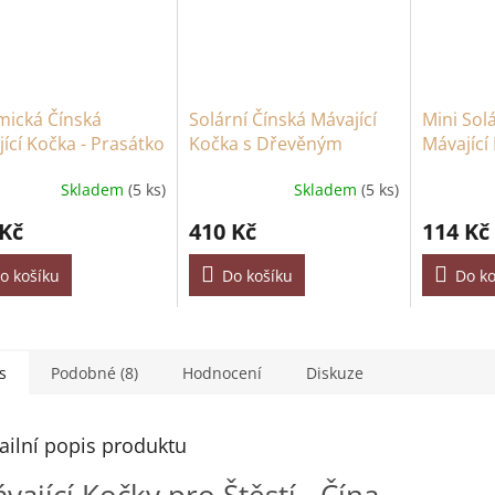
mická Čínská
Solární Čínská Mávající
Mini Sol
ící Kočka - Prasátko
Kočka s Dřevěným
Mávající 
ná Na Polštářku
Podstavcem - Zlatá s
Zlatá
Skladem
(5 ks)
Skladem
(5 ks)
Mávající Rukou
 Kč
410 Kč
114 Kč
o košíku
Do košíku
Do ko
s
Podobné (8)
Hodnocení
Diskuze
ailní popis produktu