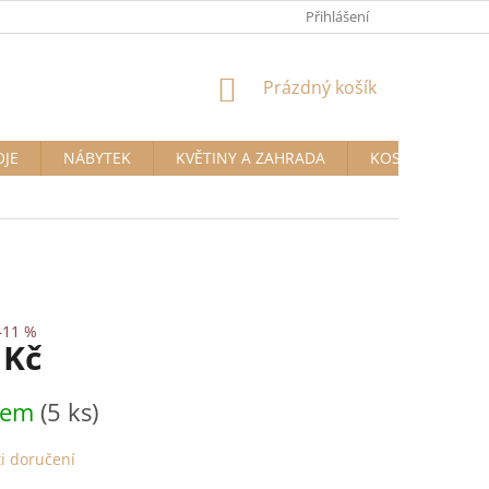
Přihlášení
NÁKUPNÍ
Prázdný košík
KOŠÍK
OJE
NÁBYTEK
KVĚTINY A ZAHRADA
KOSMETIKA A D
–11 %
 Kč
dem
(5 ks)
i doručení