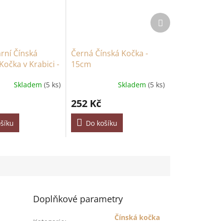
Další
produkt
ární Čínská
Černá Čínská Kočka -
Kočka v Krabici -
15cm
Skladem
(5 ks)
Skladem
(5 ks)
252 Kč
šíku
Do košíku
Doplňkové parametry
Čínská kočka