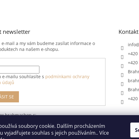
t newsletter
Kontakt
j e-mail a my vám budeme zasílat informace o
info
oduktech na našem e-shopu.
+420 
+420 
Brah
 e-mailu souhlasíte s
podmínkami ochrany
brah
h údajů
Brah
ÁSIT SE
+420 
ww.brahmashop.cz/formular-
upeni-od-
používá soubory cookie. Dalším procházením
S
 vyjadřujete souhlas s jejich používáním.. Více