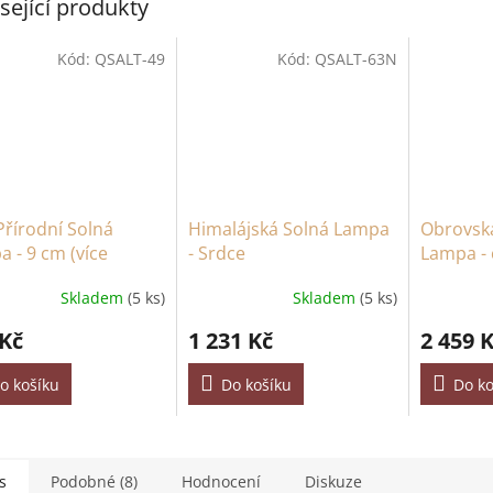
sející produkty
Kód:
QSALT-49
Kód:
QSALT-63N
řírodní Solná
Himalájská Solná Lampa
Obrovská
 - 9 cm (více
- Srdce
Lampa - 
)
Skladem
(5 ks)
Skladem
(5 ks)
 Kč
1 231 Kč
2 459 
o košíku
Do košíku
Do ko
s
Podobné (8)
Hodnocení
Diskuze