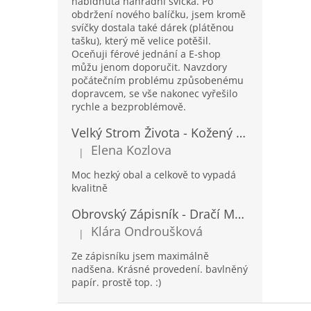
nabídnutá náhradní svíčka. Po
obdržení nového balíčku, jsem kromě
svíčky dostala také dárek (plátěnou
tašku), který mě velice potěšil.
Oceňuji férové jednání a E-shop
můžu jenom doporučit. Navzdory
počátečním problému způsobenému
dopravcem, se vše nakonec vyřešilo
rychle a bezproblémově.
Velký Strom Života - Kožený Zápisník se Šňůrkou a Kamínkem - 20x16x2cm - 160 Stran
Elena Kozlova
|
Hodnocení produktu je 5 z 5 hvězdiček.
Moc hezký obal a celkově to vypadá
kvalitně
Obrovský Zápisník - Dračí Mandala s Chakra Kameny - 100 Stran - 25x34cm
Klára Ondroušková
|
Hodnocení produktu je 5 z 5 hvězdiček.
Ze zápisníku jsem maximálně
nadšena. Krásné provedení. bavlněný
papír. prostě top. :)
Z