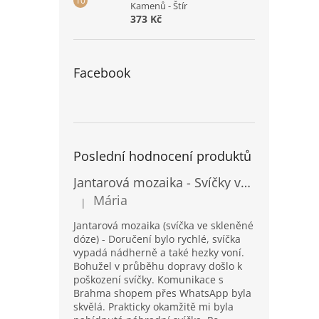
Kamenů - Štír
373 Kč
Facebook
Poslední hodnocení produktů
Jantarová mozaika - Svíčky ve skleněných dózách - Vysoké
Mária
|
Hodnocení produktu je 5 z 5 hvězdiček.
Jantarová mozaika (svíčka ve skleněné
dóze) - Doručení bylo rychlé, svíčka
vypadá nádherně a také hezky voní.
Bohužel v průběhu dopravy došlo k
poškození svíčky. Komunikace s
Brahma shopem přes WhatsApp byla
skvělá. Prakticky okamžitě mi byla