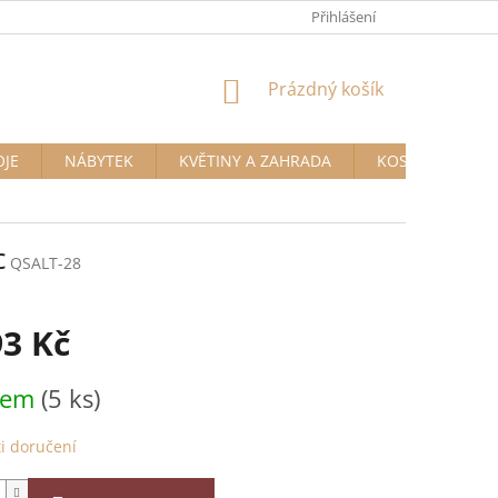
Přihlášení
NÁKUPNÍ
Prázdný košík
KOŠÍK
OJE
NÁBYTEK
KVĚTINY A ZAHRADA
KOSMETIKA A D
c
QSALT-28
93 Kč
dem
(5 ks)
i doručení