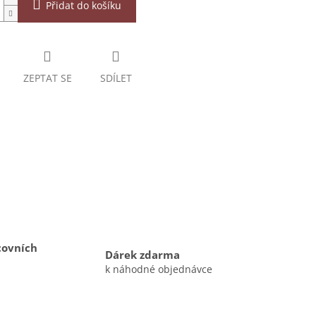
Přidat do košíku
ZEPTAT SE
SDÍLET
covních
Dárek zdarma
k náhodné objednávce