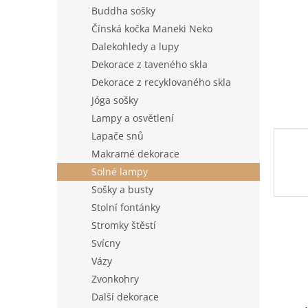
n
Buddha sošky
e
Čínská kočka Maneki Neko
l
Dalekohledy a lupy
Dekorace z taveného skla
Dekorace z recyklovaného skla
Jóga sošky
Lampy a osvětlení
Lapače snů
Makramé dekorace
Solné lampy
Sošky a busty
Stolní fontánky
Stromky štěstí
Svícny
Vázy
Zvonkohry
Další dekorace