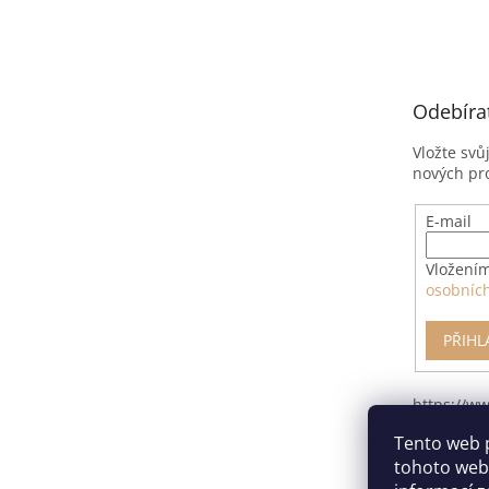
á
p
a
t
Odebíra
í
Vložte svů
nových pr
E-mail
Vložením
osobníc
PŘIHL
https://w
pro-odsto
Tento web 
smlouvy/
tohoto webu