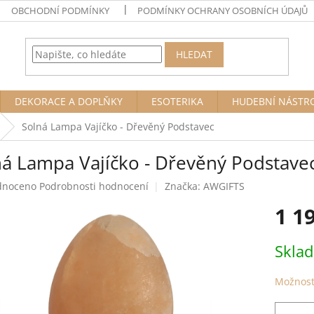
OBCHODNÍ PODMÍNKY
PODMÍNKY OCHRANY OSOBNÍCH ÚDAJŮ
HLEDAT
DEKORACE A DOPLŇKY
ESOTERIKA
HUDEBNÍ NÁSTR
Solná Lampa Vajíčko - Dřevěný Podstavec
ná Lampa Vajíčko - Dřevěný Podstave
né
dnoceno
Podrobnosti hodnocení
Značka:
AWGIFTS
ení
1 1
tu
Měrná
Skla
cena:
ek.
Možnost