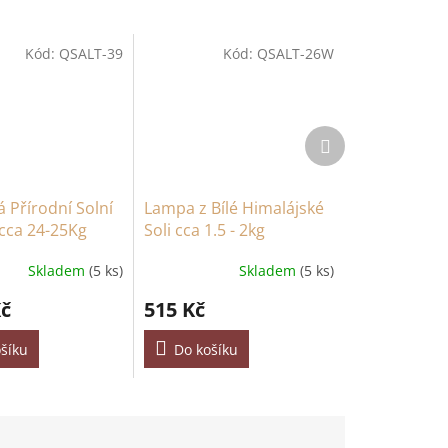
Kód:
QSALT-39
Kód:
QSALT-26W
Další
produkt
 Přírodní Solní
Lampa z Bílé Himalájské
cca 24-25Kg
Soli cca 1.5 - 2kg
Skladem
(5 ks)
Skladem
(5 ks)
Kč
515 Kč
šíku
Do košíku