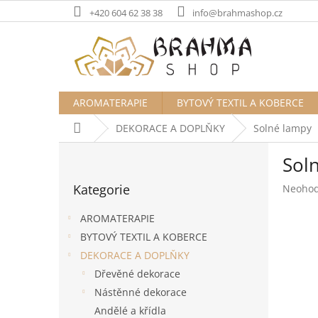
Přejít
+420 604 62 38 38
info@brahmashop.cz
na
obsah
AROMATERAPIE
BYTOVÝ TEXTIL A KOBERCE
Domů
DEKORACE A DOPLŇKY
Solné lampy
P
Sol
o
Přeskočit
s
Kategorie
Průměr
Neoho
kategorie
t
hodnoc
r
produk
AROMATERAPIE
a
je
BYTOVÝ TEXTIL A KOBERCE
n
0,0
DEKORACE A DOPLŇKY
z
n
5
í
Dřevěné dekorace
hvězdič
p
Nástěnné dekorace
a
Andělé a křídla