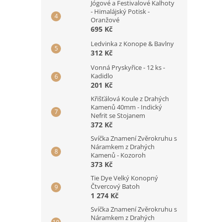
Jógové a Festivalové Kalhoty
- Himalájský Potisk -
Oranžové
695 Kč
Ledvinka z Konope & Bavlny
312 Kč
Vonná Pryskyřice - 12 ks -
Kadidlo
201 Kč
Křišťálová Koule z Drahých
Kamenů 40mm - Indický
Nefrit se Stojanem
372 Kč
Svíčka Znamení Zvěrokruhu s
Náramkem z Drahých
Kamenů - Kozoroh
373 Kč
Tie Dye Velký Konopný
Čtvercový Batoh
1 274 Kč
Svíčka Znamení Zvěrokruhu s
Náramkem z Drahých