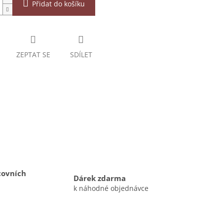
Přidat do košíku
ZEPTAT SE
SDÍLET
covních
Dárek zdarma
k náhodné objednávce