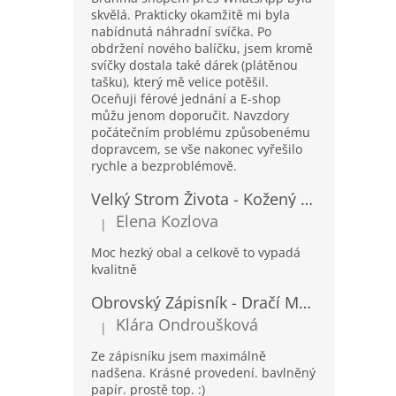
skvělá. Prakticky okamžitě mi byla
nabídnutá náhradní svíčka. Po
obdržení nového balíčku, jsem kromě
svíčky dostala také dárek (plátěnou
tašku), který mě velice potěšil.
Oceňuji férové jednání a E-shop
můžu jenom doporučit. Navzdory
počátečním problému způsobenému
dopravcem, se vše nakonec vyřešilo
rychle a bezproblémově.
Velký Strom Života - Kožený Zápisník se Šňůrkou a Kamínkem - 20x16x2cm - 160 Stran
Elena Kozlova
|
Hodnocení produktu je 5 z 5 hvězdiček.
Moc hezký obal a celkově to vypadá
kvalitně
Obrovský Zápisník - Dračí Mandala s Chakra Kameny - 100 Stran - 25x34cm
Klára Ondroušková
|
Hodnocení produktu je 5 z 5 hvězdiček.
Ze zápisníku jsem maximálně
nadšena. Krásné provedení. bavlněný
papír. prostě top. :)