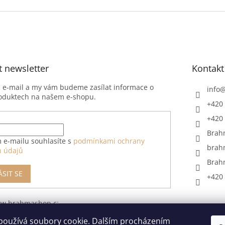
t newsletter
Kontakt
j e-mail a my vám budeme zasílat informace o
info
oduktech na našem e-shopu.
+420 
+420 
Brah
 e-mailu souhlasíte s
podmínkami ochrany
brah
h údajů
Brah
ÁSIT SE
+420 
ww.brahmashop.cz/formular-
upeni-od-
používá soubory cookie. Dalším procházením