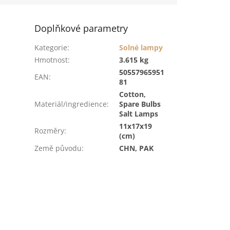
Doplňkové parametry
Kategorie
:
Solné lampy
Hmotnost
:
3.615 kg
50557965951
EAN
:
81
Cotton,
Materiál/ingredience
:
Spare Bulbs
Salt Lamps
11x17x19
Rozměry
:
(cm)
Země původu
:
CHN, PAK