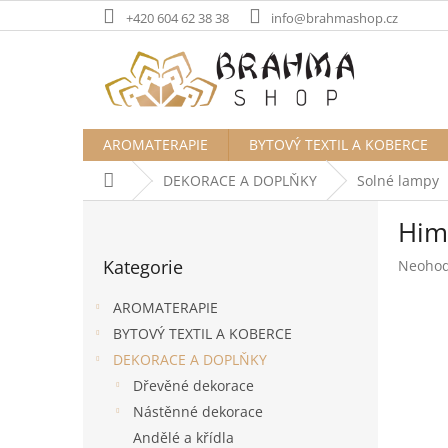
Přejít
+420 604 62 38 38
info@brahmashop.cz
na
obsah
AROMATERAPIE
BYTOVÝ TEXTIL A KOBERCE
Domů
DEKORACE A DOPLŇKY
Solné lampy
P
Him
o
Přeskočit
s
Kategorie
Průměr
Neoho
kategorie
t
hodnoc
r
produk
AROMATERAPIE
a
je
BYTOVÝ TEXTIL A KOBERCE
n
0,0
DEKORACE A DOPLŇKY
z
n
5
í
Dřevěné dekorace
hvězdič
p
Nástěnné dekorace
a
Andělé a křídla