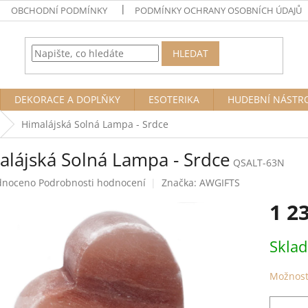
OBCHODNÍ PODMÍNKY
PODMÍNKY OCHRANY OSOBNÍCH ÚDAJŮ
HLEDAT
DEKORACE A DOPLŇKY
ESOTERIKA
HUDEBNÍ NÁSTR
Himalájská Solná Lampa - Srdce
alájská Solná Lampa - Srdce
QSALT-63N
né
dnoceno
Podrobnosti hodnocení
Značka:
AWGIFTS
ení
1 2
tu
Měrná
Skla
cena:
ek.
Možnost