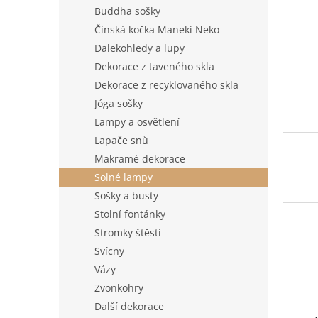
n
Buddha sošky
e
Čínská kočka Maneki Neko
l
Dalekohledy a lupy
Dekorace z taveného skla
Dekorace z recyklovaného skla
Jóga sošky
Lampy a osvětlení
Lapače snů
Makramé dekorace
Solné lampy
Sošky a busty
Stolní fontánky
Stromky štěstí
Svícny
Vázy
Zvonkohry
Další dekorace