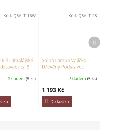
Kód:
QSALT-16W
Kód:
QSALT-28
Další
produkt
Bílé Himalájské
Solná Lampa Vajíčko -
odstavec cca 8-
Dřevěný Podstavec
Skladem
(5 ks)
Skladem
(5 ks)
1 193 Kč
šíku
Do košíku