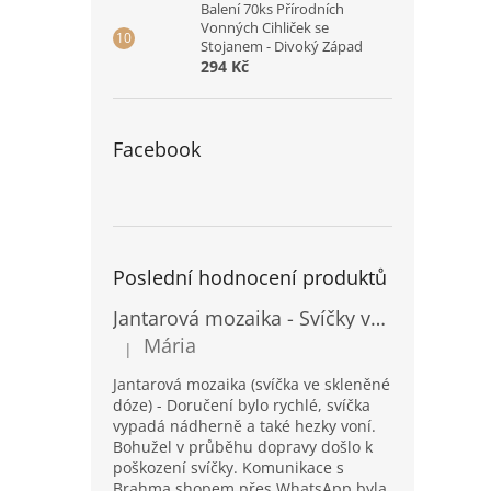
Balení 70ks Přírodních
Vonných Cihliček se
Stojanem - Divoký Západ
294 Kč
Facebook
Poslední hodnocení produktů
Jantarová mozaika - Svíčky ve skleněných dózách - Vysoké
Mária
|
Hodnocení produktu je 5 z 5 hvězdiček.
Jantarová mozaika (svíčka ve skleněné
dóze) - Doručení bylo rychlé, svíčka
vypadá nádherně a také hezky voní.
Bohužel v průběhu dopravy došlo k
poškození svíčky. Komunikace s
Brahma shopem přes WhatsApp byla