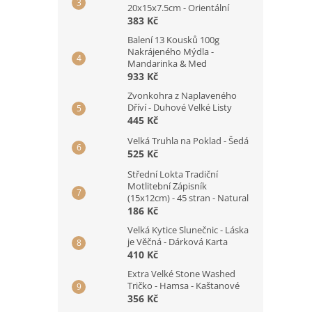
20x15x7.5cm - Orientální
383 Kč
Balení 13 Kousků 100g
Nakrájeného Mýdla -
Mandarinka & Med
933 Kč
Zvonkohra z Naplaveného
Dříví - Duhové Velké Listy
445 Kč
Velká Truhla na Poklad - Šedá
525 Kč
Střední Lokta Tradiční
Motlitební Zápisník
(15x12cm) - 45 stran - Natural
186 Kč
Velká Kytice Slunečnic - Láska
je Věčná - Dárková Karta
410 Kč
Extra Velké Stone Washed
Tričko - Hamsa - Kaštanové
356 Kč