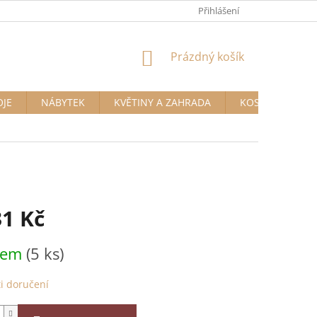
Přihlášení
NÁKUPNÍ
Prázdný košík
KOŠÍK
OJE
NÁBYTEK
KVĚTINY A ZAHRADA
KOSMETIKA A D
31 Kč
dem
(5 ks)
i doručení