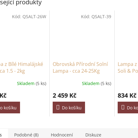
sející produkty
Kód:
QSALT-26W
Kód:
QSALT-39
 z Bílé Himalájské
Obrovská Přírodní Solní
Lampa z 
cca 1.5 - 2kg
Lampa - cca 24-25Kg
Soli & P
10kg
Skladem
(5 ks)
Skladem
(5 ks)
 Kč
2 459 Kč
834 Kč
o košíku
Do košíku
Do ko
s
Podobné (8)
Hodnocení
Diskuze