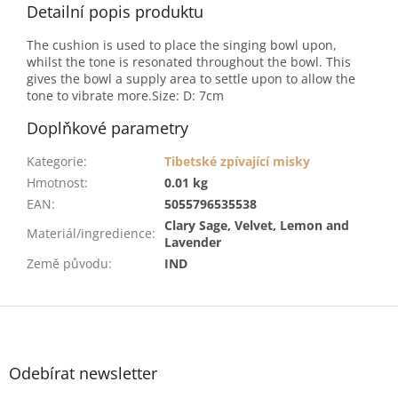
Detailní popis produktu
The cushion is used to place the singing bowl upon,
whilst the tone is resonated throughout the bowl. This
gives the bowl a supply area to settle upon to allow the
tone to vibrate more.Size: D: 7cm
Doplňkové parametry
Kategorie
:
Tibetské zpívající misky
Hmotnost
:
0.01 kg
EAN
:
5055796535538
Clary Sage, Velvet, Lemon and
Materiál/ingredience
:
Lavender
Země původu
:
IND
Z
á
p
a
Odebírat newsletter
t