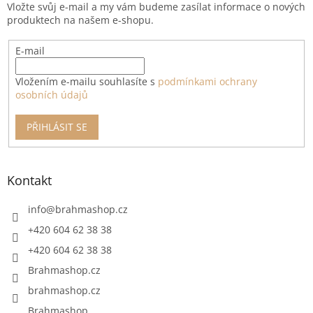
Vložte svůj e-mail a my vám budeme zasílat informace o nových
í
produktech na našem e-shopu.
E-mail
Vložením e-mailu souhlasíte s
podmínkami ochrany
osobních údajů
PŘIHLÁSIT SE
Kontakt
info
@
brahmashop.cz
+420 604 62 38 38
+420 604 62 38 38
Brahmashop.cz
brahmashop.cz
Brahmashop