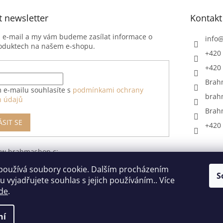
t newsletter
Kontakt
j e-mail a my vám budeme zasílat informace o
info
oduktech na našem e-shopu.
+420 
+420 
Brah
 e-mailu souhlasíte s
podmínkami ochrany
brah
h údajů
Brah
ÁSIT SE
+420 
ww.brahmashop.cz/formular-
upeni-od-
používá soubory cookie. Dalším procházením
S
 vyjadřujete souhlas s jejich používáním.. Více
de
.
ní
razena.