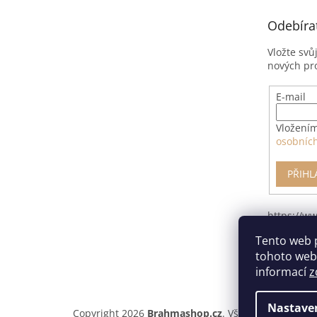
t
Odebíra
í
Vložte svů
nových pr
E-mail
Vložením
osobníc
PŘIHL
https://w
pro-odsto
Tento web 
smlouvy/
tohoto webu
informací
z
Nastave
Copyright 2026
Brahmashop.cz
. Všechna práva vyh