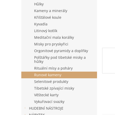
n
Hůlky
e
Kameny a minerály
l
Křišťálové koule
Kyvadla
Litinový kotlík
Meditační mala korálky
Misky pro pryskyřici
Orgonitové pyramidy a doplňky
Polštářky pod tibetské misky a
hůlky
Rituální mísy a poháry
Runové kameny
Selenitové produkty
Tibetské zpívající misky
Věštecké karty
Vykuřovací svazky
HUDEBNÍ NÁSTROJE
NÁBYTEK