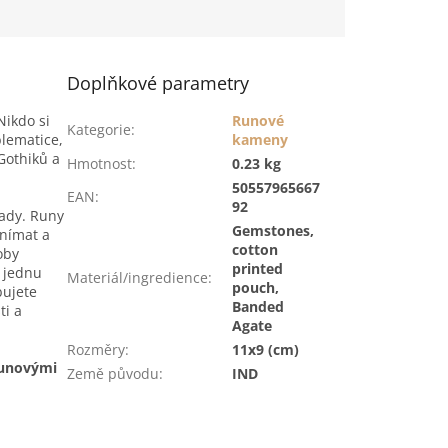
Doplňkové parametry
Nikdo si
Runové
Kategorie
:
blematice,
kameny
Gothiků a
Hmotnost
:
0.23 kg
50557965667
EAN
:
92
řady. Runy
Gemstones,
vnímat a
cotton
oby
printed
t jednu
Materiál/ingredience
:
pouch,
bujete
Banded
ti a
Agate
Rozměry
:
11x9 (cm)
runovými
Země původu
:
IND