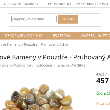
OBCHODNÍ PODMÍNKY
PODMÍNKY OCHRANY OSOBNÍCH ÚDAJŮ
HLEDAT
DEKORACE A DOPLŇKY
ESOTERIKA
HUDEBNÍ NÁSTR
ové Kameny v Pouzdře - Pruhovaný Achát
ové Kameny v Pouzdře - Pruhovaný 
né
dnoceno
Podrobnosti hodnocení
Značka:
AWGIFTS
ení
tu
620 Kč
457
Měrná
Skla
cena:
ek.
Možnost