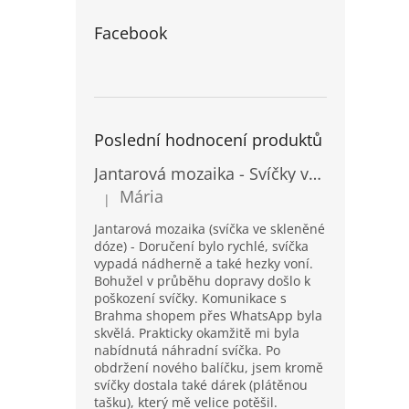
Facebook
Poslední hodnocení produktů
Jantarová mozaika - Svíčky ve skleněných dózách - Vysoké
Mária
|
Hodnocení produktu je 5 z 5 hvězdiček.
Jantarová mozaika (svíčka ve skleněné
dóze) - Doručení bylo rychlé, svíčka
vypadá nádherně a také hezky voní.
Bohužel v průběhu dopravy došlo k
poškození svíčky. Komunikace s
Brahma shopem přes WhatsApp byla
skvělá. Prakticky okamžitě mi byla
nabídnutá náhradní svíčka. Po
obdržení nového balíčku, jsem kromě
svíčky dostala také dárek (plátěnou
tašku), který mě velice potěšil.