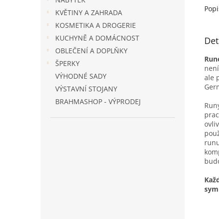
Popi
KVĚTINY A ZAHRADA
KOSMETIKA A DROGERIE
KUCHYNĚ A DOMÁCNOST
Det
OBLEČENÍ A DOPLŇKY
Run
ŠPERKY
není
VÝHODNÉ SADY
ale 
Ger
VÝSTAVNÍ STOJANY
BRAHMASHOP - VÝPRODEJ
Runy
prac
ovli
použ
runu
komp
bud
Kaž
symb