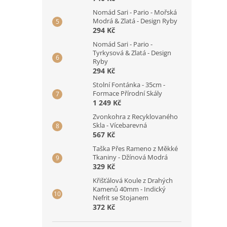
Nomád Sari - Pario - Mořská
Modrá & Zlatá - Design Ryby
294 Kč
Nomád Sari - Pario -
Tyrkysová & Zlatá - Design
Ryby
294 Kč
Stolní Fontánka - 35cm -
Formace Přírodní Skály
1 249 Kč
Zvonkohra z Recyklovaného
Skla - Vícebarevná
567 Kč
Taška Přes Rameno z Měkké
Tkaniny - Džínová Modrá
329 Kč
Křišťálová Koule z Drahých
Kamenů 40mm - Indický
Nefrit se Stojanem
372 Kč