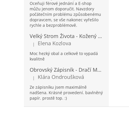
Oceňuji férové jednání a E-shop
můžu jenom doporučit. Navzdory
počátečním problému způsobenému
dopravcem, se vše nakonec vyřešilo
rychle a bezproblémově.
Velký Strom Života - Kožený Zápisník se Šňůrkou a Kamínkem - 20x16x2cm - 160 Stran
Elena Kozlova
|
Hodnocení produktu je 5 z 5 hvězdiček.
Moc hezký obal a celkově to vypadá
kvalitně
Obrovský Zápisník - Dračí Mandala s Chakra Kameny - 100 Stran - 25x34cm
Klára Ondroušková
|
Hodnocení produktu je 5 z 5 hvězdiček.
Ze zápisníku jsem maximálně
nadšena. Krásné provedení. bavlněný
papír. prostě top. :)
Z
á
p
a