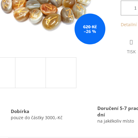
Detailní
620 Kč
–26 %
TISK
Doručení 5-7 pra
Dobírka
dní
pouze do částky 3000,-Kč
na jakékoliv místo