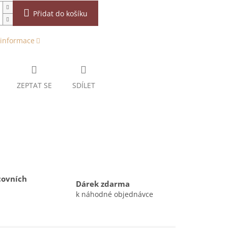
Přidat do košíku
 informace
ZEPTAT SE
SDÍLET
covních
Dárek zdarma
k náhodné objednávce