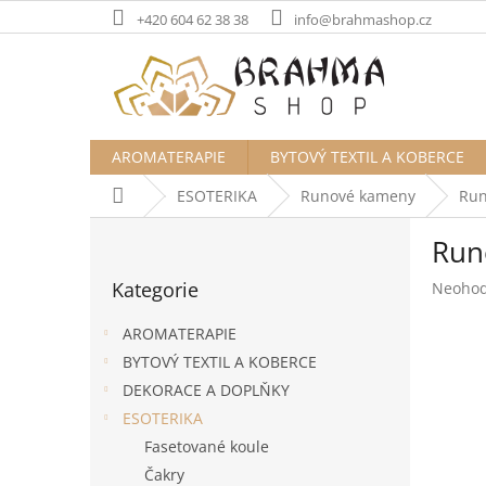
Přejít
+420 604 62 38 38
info@brahmashop.cz
na
obsah
AROMATERAPIE
BYTOVÝ TEXTIL A KOBERCE
Domů
ESOTERIKA
Runové kameny
Run
P
Run
o
Přeskočit
s
Kategorie
Průměr
Neoho
kategorie
t
hodnoc
r
produk
AROMATERAPIE
a
je
BYTOVÝ TEXTIL A KOBERCE
n
0,0
DEKORACE A DOPLŇKY
z
n
5
í
ESOTERIKA
hvězdič
p
Fasetované koule
a
Čakry