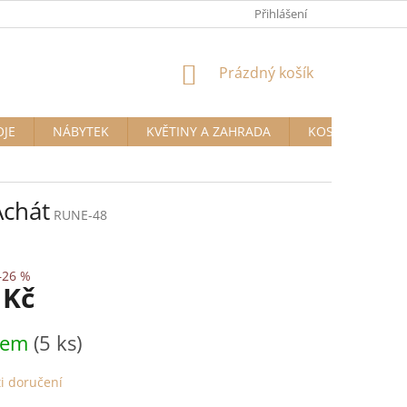
Přihlášení
NÁKUPNÍ
Prázdný košík
KOŠÍK
OJE
NÁBYTEK
KVĚTINY A ZAHRADA
KOSMETIKA A D
Achát
RUNE-48
–26 %
 Kč
dem
(5 ks)
i doručení