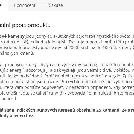
s
Hodnocení
Diskuze
ailní popis produktu
ové kameny
jsou jedny ze skutečných tajemství mystického světa. 
 skutečně jistý, odkud a kdy přišli. Existuje mnoho teorií o této pro
pravděpodobně byly používány od 2000 p.n.l. až do 100 n.l. kmeny 
mánských kmenů.
 - pradávne znaky - byly často využívány na magii a na rituální ob
ují s energií, absorbují ji a pak vysílají. Jsou velmi citlivé. Dokážou 
vnit lidské podvědomí. Protéká nimi mocná vesmírná energie. Způs
ití run při věštění jsou různé. Pro rychlou orientaci stačí vytáhnou
, která vám pomůže odpovědět. V nejtěžších případech, kdy potře
lexnější radu, se tahají runy tři - vypovídají o minulosti, přítomnos
oucnosti.
dá sada Indických Runových Kamenů obsahuje 25 kamenů, 24 s 
oly a jeden bez.