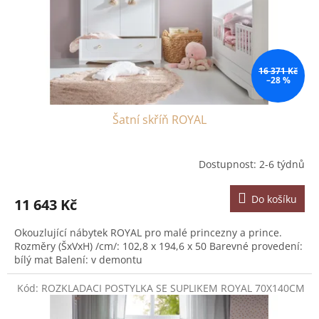
d
u
k
t
ů
16 371 Kč
–28 %
Šatní skříň ROYAL
Dostupnost: 2-6 týdnů
Do košíku
11 643 Kč
Okouzlující nábytek ROYAL pro malé princezny a prince.
Rozměry (ŠxVxH) /cm/: 102,8 x 194,6 x 50 Barevné provedení:
bílý mat Balení: v demontu
Kód:
ROZKLADACI POSTYLKA SE SUPLIKEM ROYAL 70X140CM