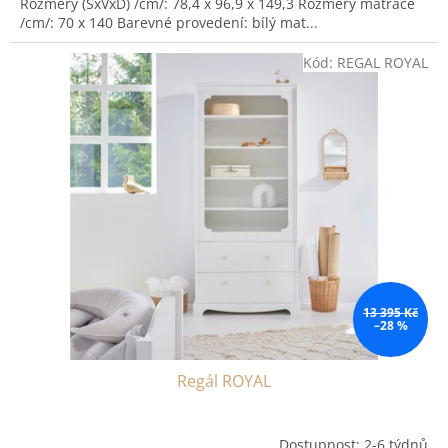
Rozměry (ŠxVxD) /cm/: 78,4 x 96,9 x 149,3 Rozměry matrace
/cm/: 70 x 140 Barevné provedení: bílý mat...
Kód:
REGAL ROYAL
13 395 Kč
–28 %
Regál ROYAL
Dostupnost: 2-6 týdnů