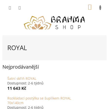
Přejít
NÁKUP
na
obsah
KOŠÍK
ROYAL
Nejprodávanější
Šatní skříň ROYAL
Dostupnost: 2-6 týdnů
11 643 Kč
Rozkládací postýlka se šuplíkem ROYAL
70x140cm
Dostupnost: 2-6 týdnů