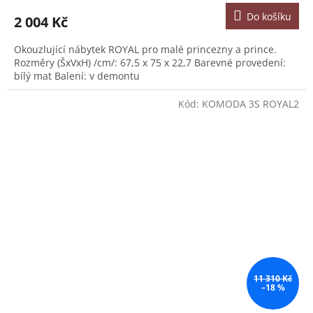
Do košíku
2 004 Kč
Okouzlující nábytek ROYAL pro malé princezny a prince.
Rozměry (ŠxVxH) /cm/: 67,5 x 75 x 22,7 Barevné provedení:
bílý mat Balení: v demontu
Kód:
KOMODA 3S ROYAL2
11 310 Kč
–18 %