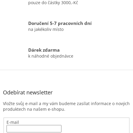
d
pouze do částky 3000,-Kč
a
c
í
Doručení 5-7 pracovních dní
p
r
na jakékoliv místo
v
k
y
Dárek zdarma
v
k náhodné objednávce
ý
p
i
Z
s
á
u
p
a
Odebírat newsletter
t
Vložte svůj e-mail a my vám budeme zasílat informace o nových
í
produktech na našem e-shopu.
E-mail