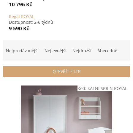
10 796 Kč
Regál ROYAL
Dostupnost: 2-6 týdnů
9 590 Kč
Ř
a
Nejprodávanější
Nejlevnější
Nejdražší
Abecedně
z
e
n
OTEVŘÍT FILTR
í
p
V
r
Kód:
SATNI SKRIN ROYAL
ý
o
p
d
i
u
s
k
p
t
r
ů
o