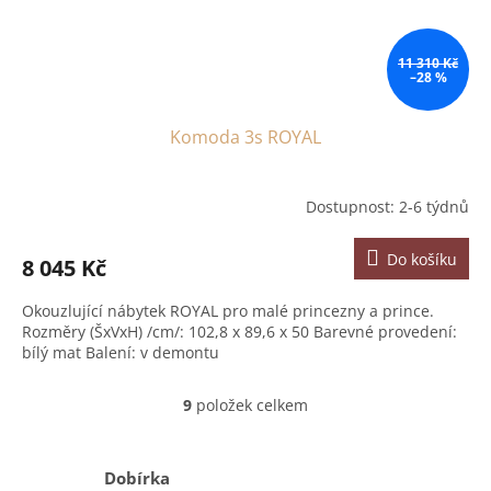
11 310 Kč
–28 %
Komoda 3s ROYAL
Dostupnost: 2-6 týdnů
Do košíku
8 045 Kč
Okouzlující nábytek ROYAL pro malé princezny a prince.
Rozměry (ŠxVxH) /cm/: 102,8 x 89,6 x 50 Barevné provedení:
bílý mat Balení: v demontu
9
položek celkem
O
v
l
á
Dobírka