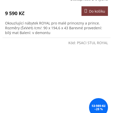
Do košíku
9 590 Kč
Okouzlující nábytek ROYAL pro malé princezny a prince.
Rozměry (ŠxVxH) /cm/: 90 x 194,6 x 43 Barevné provedení:
bílý mat Balení: v demontu
Kód:
PSACI STUL ROYAL
13 989 Kč
–28 %