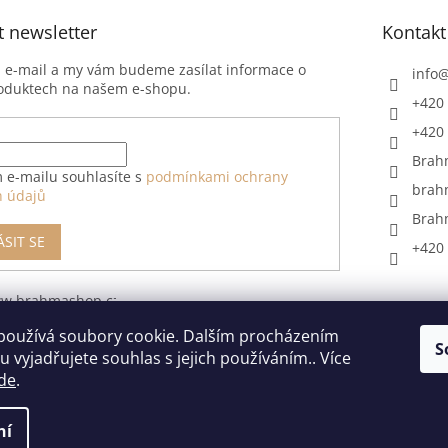
t newsletter
Kontakt
j e-mail a my vám budeme zasílat informace o
info
oduktech na našem e-shopu.
+420 
+420 
Brah
 e-mailu souhlasíte s
podmínkami ochrany
brah
h údajů
Brah
ÁSIT SE
+420 
ww.brahmashop.cz/formular-
upeni-od-
používá soubory cookie. Dalším procházením
S
 vyjadřujete souhlas s jejich používáním.. Více
de
.
ní
razena.