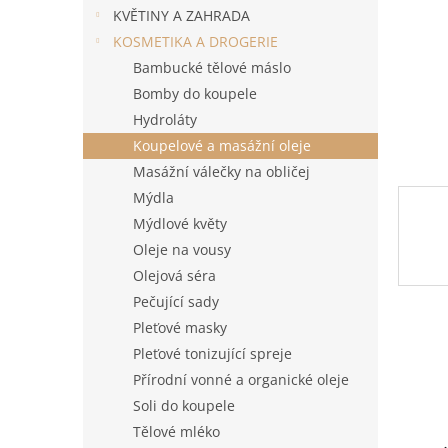
n
KVĚTINY A ZAHRADA
e
KOSMETIKA A DROGERIE
l
Bambucké tělové máslo
Bomby do koupele
Hydroláty
Koupelové a masážní oleje
Masážní válečky na obličej
Mýdla
Mýdlové květy
Oleje na vousy
Olejová séra
Pečující sady
Pleťové masky
Pleťové tonizující spreje
Přírodní vonné a organické oleje
Soli do koupele
Tělové mléko