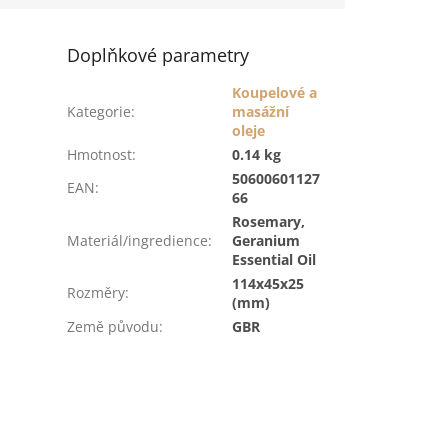
Doplňkové parametry
Koupelové a
Kategorie
:
masážní
oleje
Hmotnost
:
0.14 kg
50600601127
EAN
:
66
Rosemary,
Materiál/ingredience
:
Geranium
Essential Oil
114x45x25
Rozměry
:
(mm)
Země původu
:
GBR