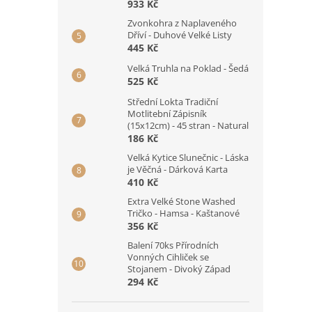
933 Kč
Zvonkohra z Naplaveného
Dříví - Duhové Velké Listy
445 Kč
Velká Truhla na Poklad - Šedá
525 Kč
Střední Lokta Tradiční
Motlitební Zápisník
(15x12cm) - 45 stran - Natural
186 Kč
Velká Kytice Slunečnic - Láska
je Věčná - Dárková Karta
410 Kč
Extra Velké Stone Washed
Tričko - Hamsa - Kaštanové
356 Kč
Balení 70ks Přírodních
Vonných Cihliček se
Stojanem - Divoký Západ
294 Kč