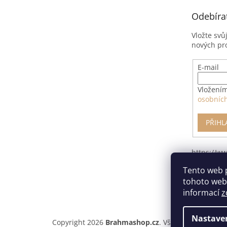
t
Odebíra
í
Vložte svů
nových pr
E-mail
Vložením
osobníc
PŘIHL
https://w
pro-odsto
Tento web 
smlouvy/
tohoto webu
informací
z
Nastave
Copyright 2026
Brahmashop.cz
. Všechna práva vyh