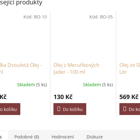
sející produkty
Kód:
BO-10
Kód:
BO-05
ka Dvouletá Olej -
Olej z Meruňkových
Olej ze 
ml
Jader - 100 ml
Litr
Skladem
(5 ks)
Skladem
(5 ks)
 Kč
130 Kč
569 Kč
o košíku
Do košíku
Do ko
s
Podobné (8)
Hodnocení
Diskuze