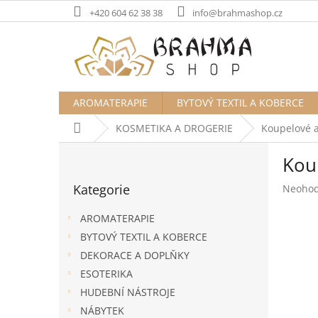
Přejít
+420 604 62 38 38
info@brahmashop.cz
na
obsah
AROMATERAPIE
BYTOVÝ TEXTIL A KOBERCE
Domů
KOSMETIKA A DROGERIE
Koupelové a
P
Kou
o
Přeskočit
s
Kategorie
Průměr
Neoho
kategorie
t
hodnoc
r
produk
AROMATERAPIE
a
je
BYTOVÝ TEXTIL A KOBERCE
n
0,0
DEKORACE A DOPLŇKY
z
n
5
í
ESOTERIKA
hvězdič
p
HUDEBNÍ NÁSTROJE
a
NÁBYTEK