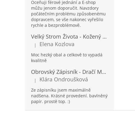
Oceňuji férové jednání a E-shop
můžu jenom doporučit. Navzdory
počátečním problému způsobenému
dopravcem, se vše nakonec vyřešilo
rychle a bezproblémově.
Velký Strom Života - Kožený Zápisník se Šňůrkou a Kamínkem - 20x16x2cm - 160 Stran
Elena Kozlova
|
Hodnocení produktu je 5 z 5 hvězdiček.
Moc hezký obal a celkově to vypadá
kvalitně
Obrovský Zápisník - Dračí Mandala s Chakra Kameny - 100 Stran - 25x34cm
Klára Ondroušková
|
Hodnocení produktu je 5 z 5 hvězdiček.
Ze zápisníku jsem maximálně
nadšena. Krásné provedení. bavlněný
papír. prostě top. :)
Z
á
p
a