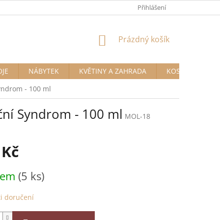
Přihlášení
NÁKUPNÍ
Prázdný košík
KOŠÍK
OJE
NÁBYTEK
KVĚTINY A ZAHRADA
KOSMETIKA A D
yndrom - 100 ml
ční Syndrom - 100 ml
MOL-18
 Kč
dem
(5 ks)
i doručení