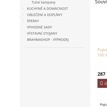
Souvi
Tuhé šampony
KUCHYNĚ A DOMÁCNOST
OBLEČENÍ A DOPLŇKY
ŠPERKY
VÝHODNÉ SADY
VÝSTAVNÍ STOJANY
BRAHMASHOP - VÝPRODEJ
Pupal
100 
287
D
Popi