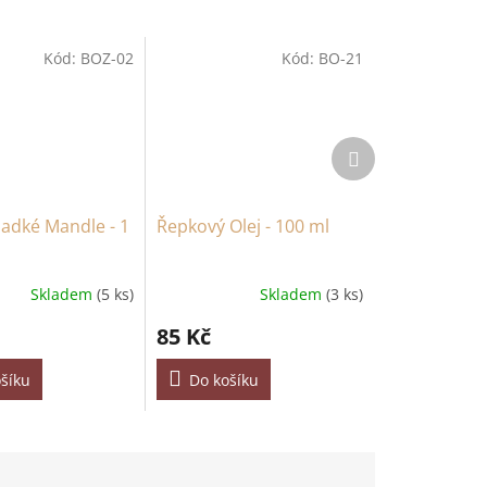
Kód:
BOZ-02
Kód:
BO-21
Další
produkt
Sladké Mandle - 1
Řepkový Olej - 100 ml
Skladem
(5 ks)
Skladem
(3 ks)
85 Kč
šíku
Do košíku