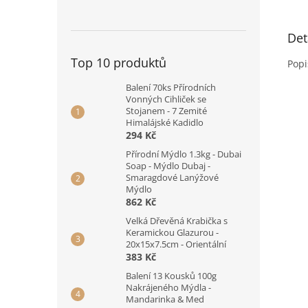
Det
Top 10 produktů
Popi
Balení 70ks Přírodních
Vonných Cihliček se
Stojanem - 7 Zemité
Himalájské Kadidlo
294 Kč
Přírodní Mýdlo 1.3kg - Dubai
Soap - Mýdlo Dubaj -
Smaragdové Lanýžové
Mýdlo
862 Kč
Velká Dřevěná Krabička s
Keramickou Glazurou -
20x15x7.5cm - Orientální
383 Kč
Balení 13 Kousků 100g
Nakrájeného Mýdla -
Mandarinka & Med