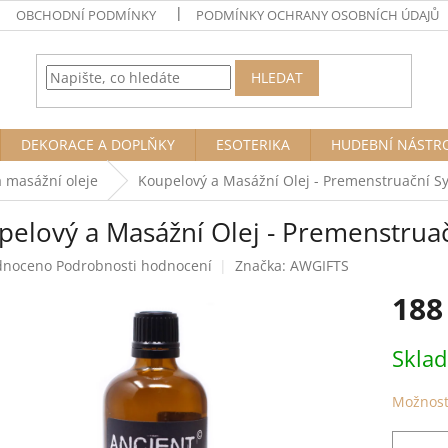
OBCHODNÍ PODMÍNKY
PODMÍNKY OCHRANY OSOBNÍCH ÚDAJŮ
HLEDAT
DEKORACE A DOPLŇKY
ESOTERIKA
HUDEBNÍ NÁSTR
 masážní oleje
Koupelový a Masážní Olej - Premenstruační S
pelový a Masážní Olej - Premenstrua
né
dnoceno
Podrobnosti hodnocení
Značka:
AWGIFTS
ení
188
tu
Měrná
Skla
cena:
ek.
Možnost