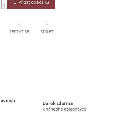
Přidat do košíku
ZEPTAT SE
SDÍLET
covních
Dárek zdarma
k náhodné objednávce