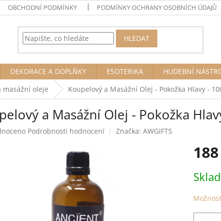
OBCHODNÍ PODMÍNKY
PODMÍNKY OCHRANY OSOBNÍCH ÚDAJŮ
HLEDAT
DEKORACE A DOPLŇKY
ESOTERIKA
HUDEBNÍ NÁSTR
 masážní oleje
Koupelový a Masážní Olej - Pokožka Hlavy - 10
elový a Masážní Olej - Pokožka Hlav
né
dnoceno
Podrobnosti hodnocení
Značka:
AWGIFTS
ení
188
tu
Měrná
Skla
cena:
ek.
Možnost