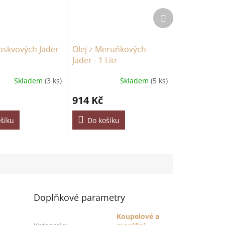
Další
produkt
roskvových Jader
Olej z Meruňkových
Jader - 1 Litr
Skladem
(3 ks)
Skladem
(5 ks)
914 Kč
šíku
Do košíku
Doplňkové parametry
Koupelové a