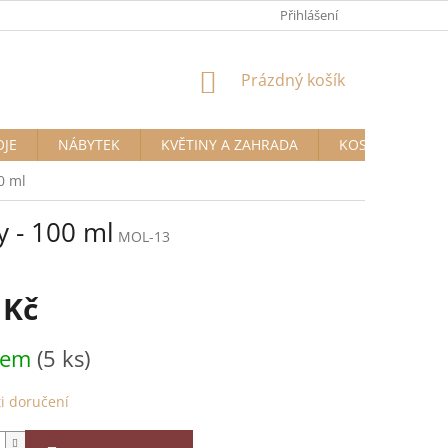
Přihlášení
NÁKUPNÍ
Prázdný košík
KOŠÍK
OJE
NÁBYTEK
KVĚTINY A ZAHRADA
KOSMETIKA A D
0 ml
y - 100 ml
MOL-13
 Kč
dem
(5 ks)
i doručení