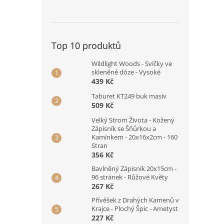
Top 10 produktů
Wildlight Woods - Svíčky ve
skleněné dóze - Vysoké
439 Kč
Taburet KT249 buk masiv
509 Kč
Velký Strom Života - Kožený
Zápisník se Šňůrkou a
Kamínkem - 20x16x2cm - 160
Stran
356 Kč
Bavlněný Zápisník 20x15cm -
96 stránek - Růžové Květy
267 Kč
Přívěšek z Drahých Kamenů v
Krajce - Plochý Špic - Ametyst
227 Kč