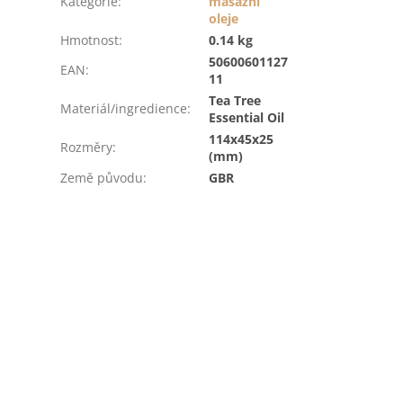
Kategorie
:
masážní
oleje
Hmotnost
:
0.14 kg
50600601127
EAN
:
11
Tea Tree
Materiál/ingredience
:
Essential Oil
114x45x25
Rozměry
:
(mm)
Země původu
:
GBR