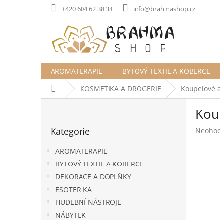
Přejít
+420 604 62 38 38
info@brahmashop.cz
na
obsah
AROMATERAPIE
BYTOVÝ TEXTIL A KOBERCE
Domů
KOSMETIKA A DROGERIE
Koupelové a
P
Koup
o
Přeskočit
s
Kategorie
Průměr
Neoho
kategorie
t
hodnoc
r
produk
AROMATERAPIE
a
je
BYTOVÝ TEXTIL A KOBERCE
n
0,0
DEKORACE A DOPLŇKY
z
n
5
í
ESOTERIKA
hvězdič
p
HUDEBNÍ NÁSTROJE
a
NÁBYTEK