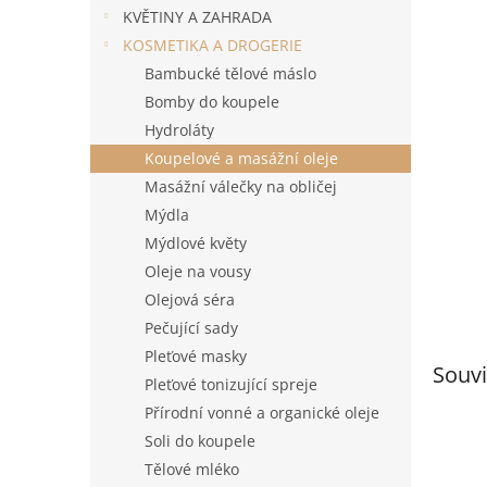
n
KVĚTINY A ZAHRADA
e
KOSMETIKA A DROGERIE
l
Bambucké tělové máslo
Bomby do koupele
Hydroláty
Koupelové a masážní oleje
Masážní válečky na obličej
Mýdla
Mýdlové květy
Oleje na vousy
Olejová séra
Pečující sady
Pleťové masky
Souvi
Pleťové tonizující spreje
Přírodní vonné a organické oleje
Soli do koupele
Tělové mléko