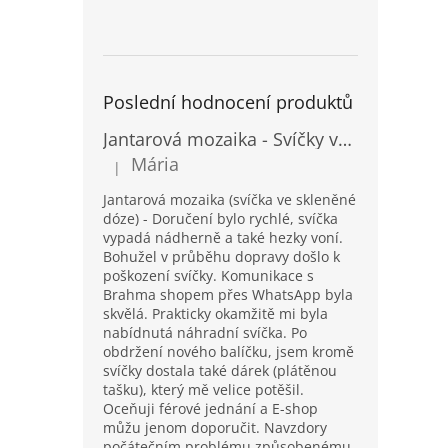
Poslední hodnocení produktů
Jantarová mozaika - Svíčky ve skleněných dózách - Vysoké
Mária
|
Hodnocení produktu je 5 z 5 hvězdiček.
Jantarová mozaika (svíčka ve skleněné
dóze) - Doručení bylo rychlé, svíčka
vypadá nádherně a také hezky voní.
Bohužel v průběhu dopravy došlo k
poškození svíčky. Komunikace s
Brahma shopem přes WhatsApp byla
skvělá. Prakticky okamžitě mi byla
nabídnutá náhradní svíčka. Po
obdržení nového balíčku, jsem kromě
svíčky dostala také dárek (plátěnou
tašku), který mě velice potěšil.
Oceňuji férové jednání a E-shop
můžu jenom doporučit. Navzdory
počátečním problému způsobenému