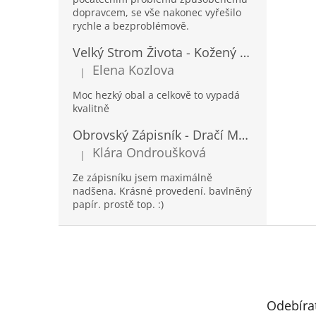
dopravcem, se vše nakonec vyřešilo
rychle a bezproblémově.
Velký Strom Života - Kožený Zápisník se Šňůrkou a Kamínkem - 20x16x2cm - 160 Stran
Elena Kozlova
|
Hodnocení produktu je 5 z 5 hvězdiček.
Moc hezký obal a celkově to vypadá
kvalitně
Obrovský Zápisník - Dračí Mandala s Chakra Kameny - 100 Stran - 25x34cm
Klára Ondroušková
|
Hodnocení produktu je 5 z 5 hvězdiček.
Ze zápisníku jsem maximálně
nadšena. Krásné provedení. bavlněný
papír. prostě top. :)
Z
á
p
a
t
Odebíra
í