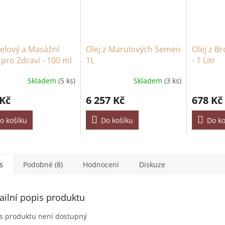
elový a Masážní
Olej z Marulových Semen
Olej z B
- pro Zdraví - 100 ml
1L
- 1 Litr
Skladem
(5 ks)
Skladem
(3 ks)
 Kč
6 257 Kč
678 Kč
o košíku
Do košíku
Do ko
s
Podobné (8)
Hodnocení
Diskuze
ailní popis produktu
s produktu není dostupný