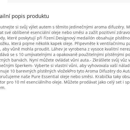
ailní popis produktu
utnejte si svůj výlet autem s těmito jedinečnými aroma difuzéry. M
at své oblíbené esenciální oleje nebo směsi a zažít pozitivní zdravo
dy, které poskytují při řízení.Designový medailón obsahuje plstěn
ožku, která pojme několik kapek oleje. Připevněte k ventilačnímu p
, aby vůně mohla proudit. Láhev je vyrobena z vysoce kvalitní nere
dává se s 10 umývatelnými a opakovaně použitelnými plstěnými p
zných barvách. Nyní můžete ovládat vůni auta.- Zkrášlete svůj vůz 
nečným šperkem- Vyberte si vlastní vůni, aby vyhovovala vaší nálad
nuje 10 barevných plstěných vložekPro tyto Aroma Difuzéry do Aut
ručujeme naše Pure Essential oleje nebo směsi. Krabička taky obs
tor pro 10 ml esenciálního oleje. Můžete prodávat jako celý set i sp
em.