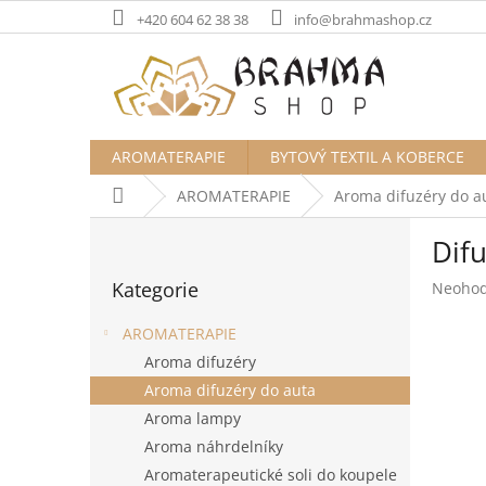
Přejít
+420 604 62 38 38
info@brahmashop.cz
na
obsah
AROMATERAPIE
BYTOVÝ TEXTIL A KOBERCE
Domů
AROMATERAPIE
Aroma difuzéry do a
P
Dif
o
Přeskočit
s
Kategorie
Průměr
Neoho
kategorie
t
hodnoc
r
produk
AROMATERAPIE
a
je
Aroma difuzéry
n
0,0
Aroma difuzéry do auta
z
n
5
í
Aroma lampy
hvězdič
p
Aroma náhrdelníky
a
Aromaterapeutické soli do koupele