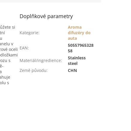
Doplňkové parametry
ůžete si
Aroma
tní
Kategorie
:
difuzéry do
ou
auta
anelu v
50557965328
EAN
:
zové oceli
58
odložkami
Stainless
vozu s
Materiál/ingredience
:
steel
ě-
Země původu
:
CHN
a
ahuje
olu s