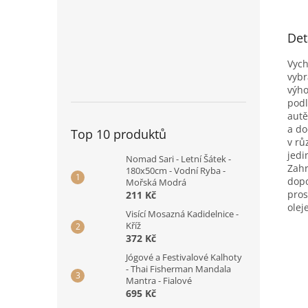
Det
Vych
vybr
výho
podl
autě
a do
Top 10 produktů
v rů
jedi
Nomad Sari - Letní Šátek -
Zahr
180x50cm - Vodní Ryba -
dopo
Mořská Modrá
pros
211 Kč
olej
Visící Mosazná Kadidelnice -
Kříž
372 Kč
Jógové a Festivalové Kalhoty
- Thai Fisherman Mandala
Mantra - Fialové
695 Kč