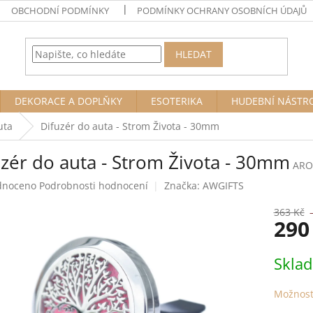
OBCHODNÍ PODMÍNKY
PODMÍNKY OCHRANY OSOBNÍCH ÚDAJŮ
HLEDAT
DEKORACE A DOPLŇKY
ESOTERIKA
HUDEBNÍ NÁSTR
uta
Difuzér do auta - Strom Života - 30mm
uzér do auta - Strom Života - 30mm
ARO
né
dnoceno
Podrobnosti hodnocení
Značka:
AWGIFTS
ení
tu
363 Kč
290
Měrná
Skla
cena:
ek.
Možnost