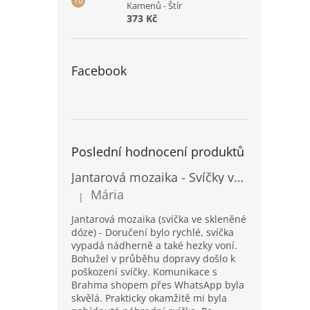
Kamenů - Štír
373 Kč
Facebook
Poslední hodnocení produktů
Jantarová mozaika - Svíčky ve skleněných dózách - Vysoké
Mária
|
Hodnocení produktu je 5 z 5 hvězdiček.
Jantarová mozaika (svíčka ve skleněné
dóze) - Doručení bylo rychlé, svíčka
vypadá nádherně a také hezky voní.
Bohužel v průběhu dopravy došlo k
poškození svíčky. Komunikace s
Brahma shopem přes WhatsApp byla
skvělá. Prakticky okamžitě mi byla