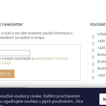
t newsletter
Kontakt
j e-mail a my vám budeme zasílat informace o
info
oduktech na našem e-shopu.
+420 
+420 
Brah
 e-mailu souhlasíte s
podmínkami ochrany
brah
h údajů
Brah
ÁSIT SE
+420 
ww.brahmashop.cz/formular-
upeni-od-
používá soubory cookie. Dalším procházením
S
 vyjadřujete souhlas s jejich používáním.. Více