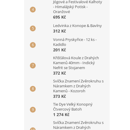
Jógové a Festivalové Kalhoty
- Himalájský Potisk -
Oranžové
695 Kč
Ledvinka z Konope & Bavlny
312 Kč
Vonná Pryskyřice - 12 ks -
Kadidlo
201 Kč
Křišťálová Koule z Drahých
Kamenů 40mm - Indický
Nefrit se Stojanem
372 Kč
Svíčka Znamení Zvěrokruhu s
Náramkem z Drahých
Kamenů - Kozoroh
373 Kč
Tie Dye Velký Konopný
Čtvercový Batoh
1 274 Kč
Svíčka Znamení Zvěrokruhu s
Náramkem z Drahých