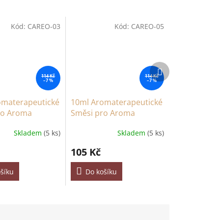
Kód:
CAREO-03
Kód:
CAREO-05
Další
produkt
114 Kč
114 Kč
–7 %
–7 %
omaterapeutické
10ml Aromaterapeutické
ro Aroma
Směsi pro Aroma
 do Auta - Klidná
Difuzéry do Auta -
Skladem
(5 ks)
Skladem
(5 ks)
Dopravní Zácpa
105 Kč
šíku
Do košíku