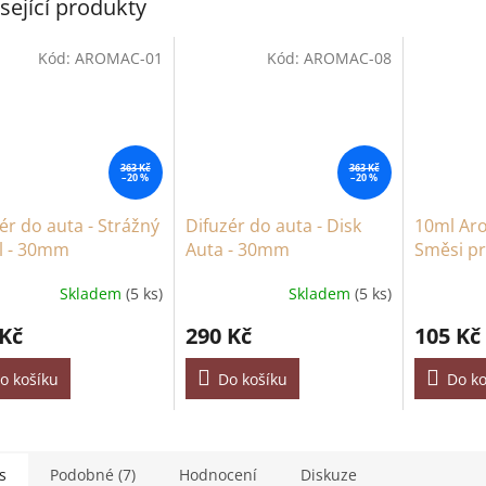
sející produkty
Kód:
AROMAC-01
Kód:
AROMAC-08
363 Kč
363 Kč
–20 %
–20 %
ér do auta - Strážný
Difuzér do auta - Disk
10ml Ar
l - 30mm
Auta - 30mm
Směsi p
Difuzéry
Skladem
(5 ks)
Skladem
(5 ks)
Cesta
 Kč
290 Kč
105 Kč
o košíku
Do košíku
Do ko
s
Podobné (7)
Hodnocení
Diskuze