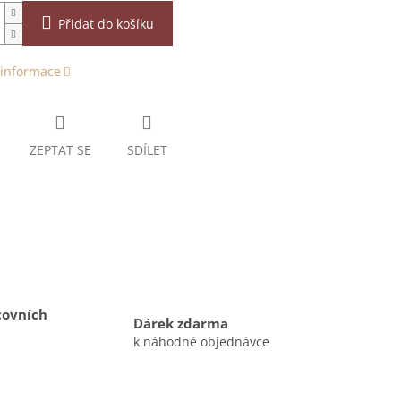
Přidat do košíku
 informace
ZEPTAT SE
SDÍLET
covních
Dárek zdarma
k náhodné objednávce