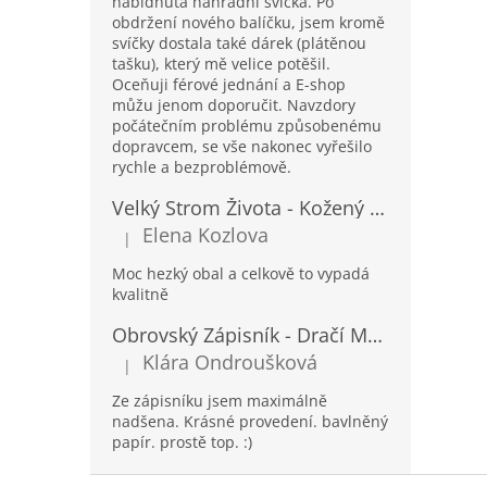
nabídnutá náhradní svíčka. Po
obdržení nového balíčku, jsem kromě
svíčky dostala také dárek (plátěnou
tašku), který mě velice potěšil.
Oceňuji férové jednání a E-shop
můžu jenom doporučit. Navzdory
počátečním problému způsobenému
dopravcem, se vše nakonec vyřešilo
rychle a bezproblémově.
Velký Strom Života - Kožený Zápisník se Šňůrkou a Kamínkem - 20x16x2cm - 160 Stran
Elena Kozlova
|
Hodnocení produktu je 5 z 5 hvězdiček.
Moc hezký obal a celkově to vypadá
kvalitně
Obrovský Zápisník - Dračí Mandala s Chakra Kameny - 100 Stran - 25x34cm
Klára Ondroušková
|
Hodnocení produktu je 5 z 5 hvězdiček.
Ze zápisníku jsem maximálně
nadšena. Krásné provedení. bavlněný
papír. prostě top. :)
Z