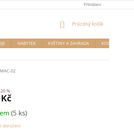
Přihlášení
NÁKUPNÍ
Prázdný košík
KOŠÍK
OJE
NÁBYTEK
KVĚTINY A ZAHRADA
KOSMETIKA A D
MAC-02
–20 %
 Kč
dem
(5 ks)
i doručení