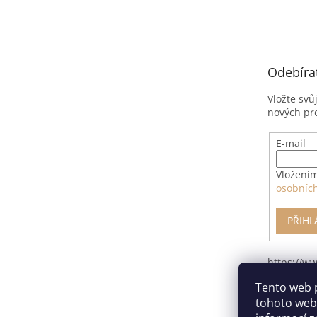
á
p
a
t
Odebíra
í
Vložte svů
nových pr
E-mail
Vložením
osobníc
PŘIHL
https://w
pro-odsto
Tento web 
smlouvy/
tohoto webu