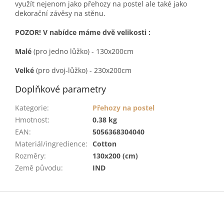
využít nejenom jako přehozy na postel ale také jako
dekorační závěsy na stěnu.
POZOR! V nabídce máme dvě velikosti :
Malé
(pro jedno lůžko) - 130x200cm
Velké
(pro dvoj-lůžko) - 230x200cm
Doplňkové parametry
Kategorie
:
Přehozy na postel
Hmotnost
:
0.38 kg
EAN
:
5056368304040
Materiál/ingredience
:
Cotton
Rozměry
:
130x200 (cm)
Země původu
:
IND
Z
á
p