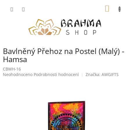
Přejít
NÁKUP
na
obsah
KOŠÍK
Bavlněný Přehoz na Postel (Malý) -
Hamsa
CBWH-16
Průměrné
Neohodnoceno
Podrobnosti hodnocení
Značka:
AWGIFTS
hodnocení
produktu
je
0,0
z
5
hvězdiček.