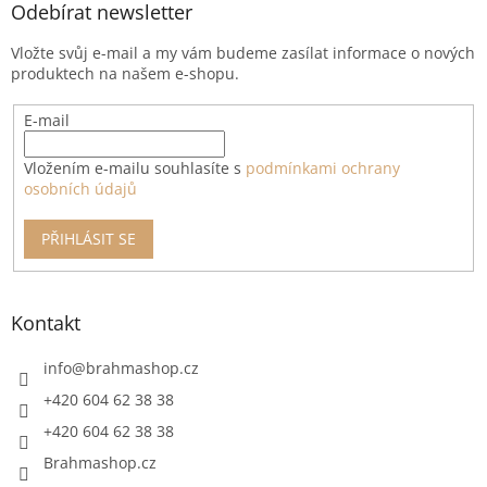
a
Odebírat newsletter
t
Vložte svůj e-mail a my vám budeme zasílat informace o nových
í
produktech na našem e-shopu.
E-mail
Vložením e-mailu souhlasíte s
podmínkami ochrany
osobních údajů
PŘIHLÁSIT SE
Kontakt
info
@
brahmashop.cz
+420 604 62 38 38
+420 604 62 38 38
Brahmashop.cz