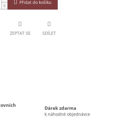
Přidat do košíku
ZEPTAT SE
SDÍLET
covních
Dárek zdarma
k náhodné objednávce