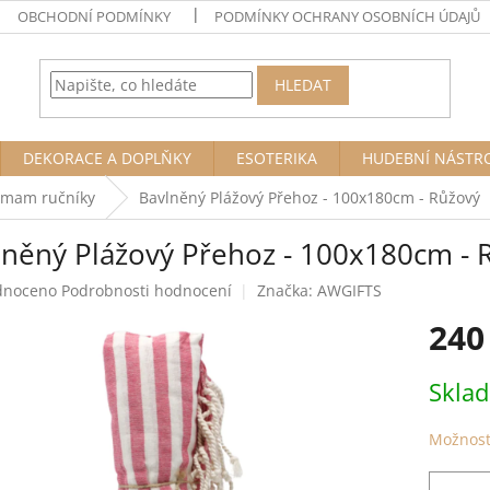
OBCHODNÍ PODMÍNKY
PODMÍNKY OCHRANY OSOBNÍCH ÚDAJŮ
HLEDAT
DEKORACE A DOPLŇKY
ESOTERIKA
HUDEBNÍ NÁSTR
mmam ručníky
Bavlněný Plážový Přehoz - 100x180cm - Růžový
lněný Plážový Přehoz - 100x180cm - 
né
dnoceno
Podrobnosti hodnocení
Značka:
AWGIFTS
ení
240
tu
Měrná
Skla
cena:
ek.
Možnost