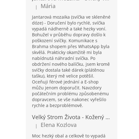
Mária
|
Hodnocení produktu je 5 z 5 hvězdiček.
Jantarová mozaika (svíčka ve skleněné
dóze) - Doručení bylo rychlé, svíčka
vypadá nádherně a také hezky voní.
Bohužel v průběhu dopravy došlo k
poškození svíčky. Komunikace s
Brahma shopem přes WhatsApp byla
skvělá. Prakticky okamžitě mi byla
nabídnutá náhradní svíčka. Po
obdržení nového balíčku, jsem kromě
svíčky dostala také dárek (plátěnou
tašku), který mě velice potěšil.
Oceňuji férové jednání a E-shop
můžu jenom doporučit. Navzdory
počátečním problému způsobenému
dopravcem, se vše nakonec vyřešilo
rychle a bezproblémově.
Velký Strom Života - Kožený Zápisník se Šňůrkou a Kamínkem - 20x16x2cm - 160 Stran
Elena Kozlova
|
Hodnocení produktu je 5 z 5 hvězdiček.
Moc hezký obal a celkově to vypadá