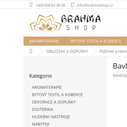
Přejít
+420 604 62 38 38
info@brahmashop.cz
na
obsah
AROMATERAPIE
BYTOVÝ TEXTIL A KOBERCE
Domů
OBLEČENÍ A DOPLŇKY
Plážové a Ha
P
Bav
o
Přeskočit
s
Kategorie
Průměr
Neoho
kategorie
t
hodnoc
r
produk
AROMATERAPIE
a
je
BYTOVÝ TEXTIL A KOBERCE
n
0,0
DEKORACE A DOPLŇKY
z
n
5
í
ESOTERIKA
hvězdič
p
HUDEBNÍ NÁSTROJE
a
NÁBYTEK