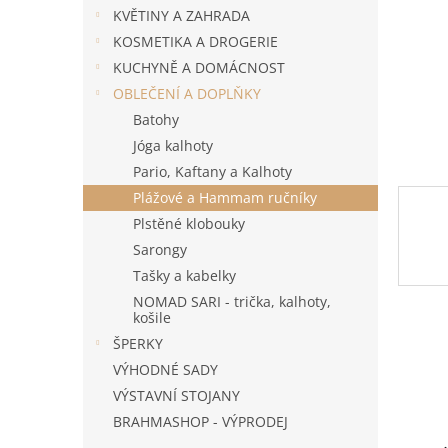
n
KVĚTINY A ZAHRADA
e
KOSMETIKA A DROGERIE
l
KUCHYNĚ A DOMÁCNOST
OBLEČENÍ A DOPLŇKY
Batohy
Jóga kalhoty
Pario, Kaftany a Kalhoty
Plážové a Hammam ručníky
Plstěné klobouky
Sarongy
Tašky a kabelky
NOMAD SARI - trička, kalhoty,
košile
ŠPERKY
VÝHODNÉ SADY
VÝSTAVNÍ STOJANY
BRAHMASHOP - VÝPRODEJ