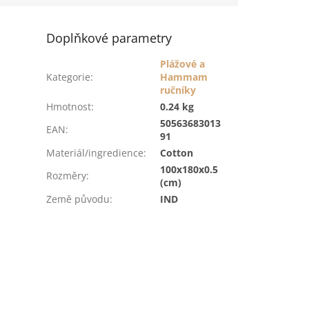
Doplňkové parametry
Plážové a
Kategorie
:
Hammam
ručníky
Hmotnost
:
0.24 kg
50563683013
EAN
:
91
Materiál/ingredience
:
Cotton
100x180x0.5
Rozměry
:
(cm)
Země původu
:
IND