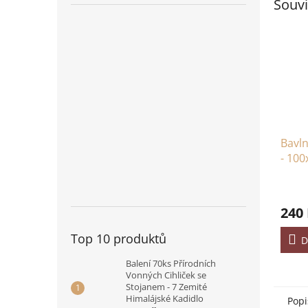
Souvi
Bavl
- 100
240
Top 10 produktů
D
Balení 70ks Přírodních
Vonných Cihliček se
Stojanem - 7 Zemité
Himalájské Kadidlo
Popi