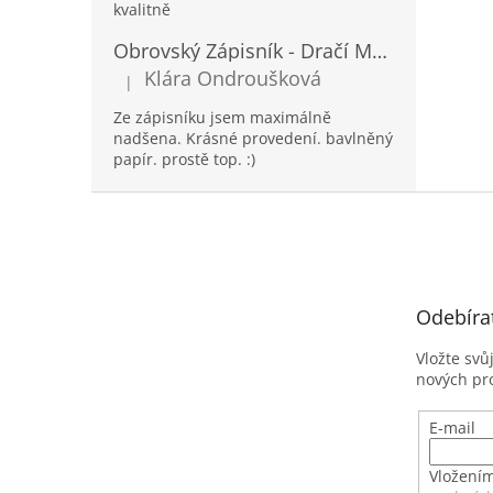
kvalitně
Obrovský Zápisník - Dračí Mandala s Chakra Kameny - 100 Stran - 25x34cm
Klára Ondroušková
|
Hodnocení produktu je 5 z 5 hvězdiček.
Ze zápisníku jsem maximálně
nadšena. Krásné provedení. bavlněný
papír. prostě top. :)
Z
á
p
a
t
Odebíra
í
Vložte svů
nových pr
E-mail
Vložením