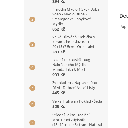
294 Kč
Přírodní Mýdlo 1.3kg - Dubai
Soap - Mýdlo Dubaj -
Det
Smaragdové Lanýžové
Mýdlo
Popi
862 Kč
Velká Dřevěná Krabička s
Keramickou Glazurou -
20x15x7.5cm - Orientální
383 Kč
Balení 13 Kousků 100g
Nakrájeného Mýdla -
Mandarinka & Med
933 Kč
Zvonkohra z Naplaveného
Dříví - Duhové Velké Listy
445 Kč
Velká Truhla na Poklad - Šedá
525 Kč
Střední Lokta Tradiční
Motlitební Zápisník
(15x12cm) - 45 stran - Natural