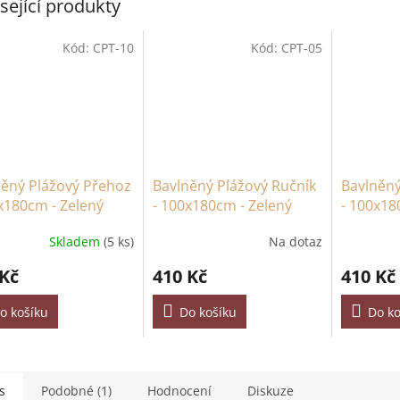
sející produkty
Kód:
CPT-10
Kód:
CPT-05
něný Plážový Přehoz
Bavlněný Plážový Ručník
Bavlněný
x180cm - Zelený
- 100x180cm - Zelený
- 100x18
Skladem
(5 ks)
Na dotaz
 Kč
410 Kč
410 Kč
o košíku
Do košíku
Do ko
s
Podobné (1)
Hodnocení
Diskuze