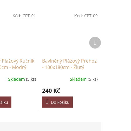
Kód:
CPT-01
Kód:
CPT-09
Další
produkt
 Plážový Ručník
Bavlněný Plážový Přehoz
0cm - Modrý
- 100x180cm - Žlutý
Skladem
(5 ks)
Skladem
(5 ks)
240 Kč
šíku
Do košíku