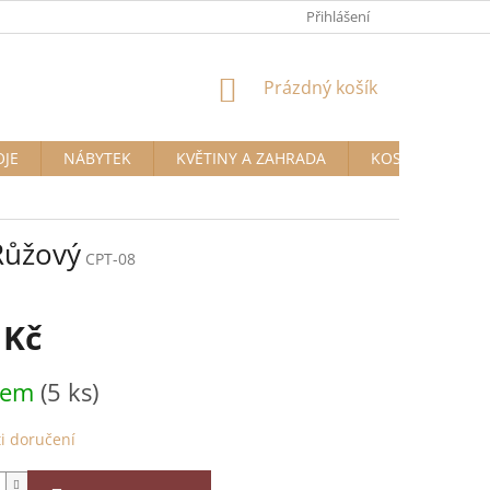
Přihlášení
NÁKUPNÍ
Prázdný košík
KOŠÍK
OJE
NÁBYTEK
KVĚTINY A ZAHRADA
KOSMETIKA A D
Růžový
CPT-08
 Kč
dem
(5 ks)
i doručení