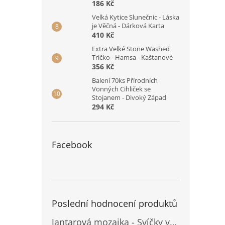
186 Kč
Velká Kytice Slunečnic - Láska
je Věčná - Dárková Karta
410 Kč
Extra Velké Stone Washed
Tričko - Hamsa - Kaštanové
356 Kč
Balení 70ks Přírodních
Vonných Cihliček se
Stojanem - Divoký Západ
294 Kč
Facebook
Poslední hodnocení produktů
Jantarová mozaika - Svíčky ve skleněných dózách - Vysoké