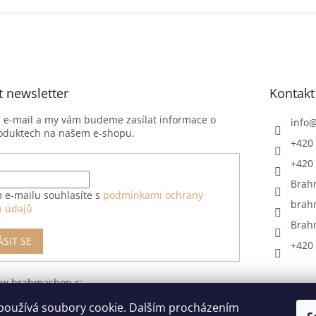
t newsletter
Kontakt
j e-mail a my vám budeme zasílat informace o
info
oduktech na našem e-shopu.
+420 
+420 
Brah
 e-mailu souhlasíte s
podmínkami ochrany
brah
h údajů
Brah
ÁSIT SE
+420 
ww.brahmashop.cz/formular-
upeni-od-
používá soubory cookie. Dalším procházením