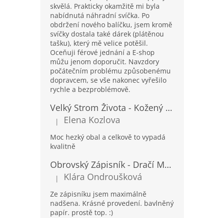
skvělá. Prakticky okamžitě mi byla
nabídnutá náhradní svíčka. Po
obdržení nového balíčku, jsem kromě
svíčky dostala také dárek (plátěnou
tašku), který mě velice potěšil.
Oceňuji férové jednání a E-shop
můžu jenom doporučit. Navzdory
počátečním problému způsobenému
dopravcem, se vše nakonec vyřešilo
rychle a bezproblémově.
Velký Strom Života - Kožený Zápisník se Šňůrkou a Kamínkem - 20x16x2cm - 160 Stran
Elena Kozlova
|
Hodnocení produktu je 5 z 5 hvězdiček.
Moc hezký obal a celkově to vypadá
kvalitně
Obrovský Zápisník - Dračí Mandala s Chakra Kameny - 100 Stran - 25x34cm
Klára Ondroušková
|
Hodnocení produktu je 5 z 5 hvězdiček.
Ze zápisníku jsem maximálně
nadšena. Krásné provedení. bavlněný
papír. prostě top. :)