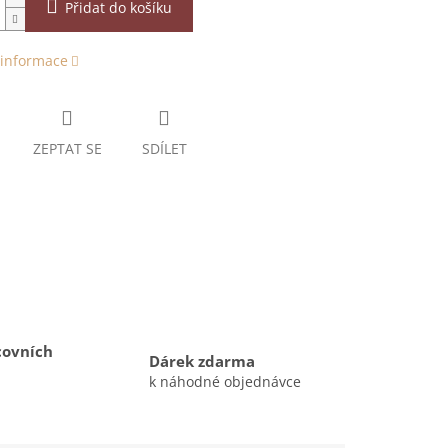
Přidat do košíku
 informace
ZEPTAT SE
SDÍLET
covních
Dárek zdarma
k náhodné objednávce