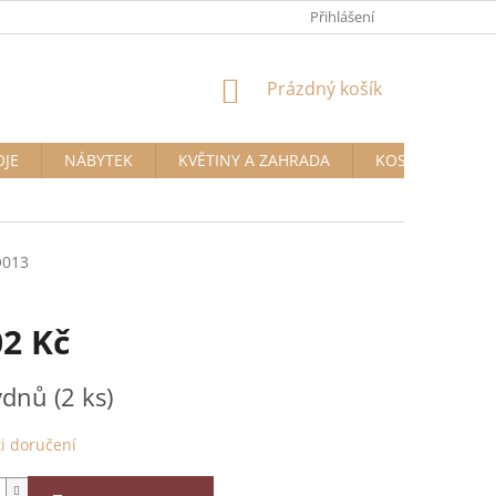
Přihlášení
NÁKUPNÍ
Prázdný košík
KOŠÍK
OJE
NÁBYTEK
KVĚTINY A ZAHRADA
KOSMETIKA A D
013
02 Kč
týdnů
(2 ks)
i doručení