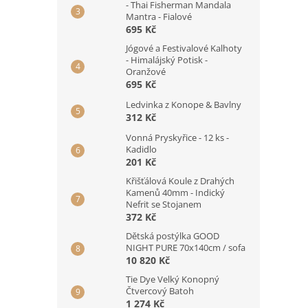
- Thai Fisherman Mandala
Mantra - Fialové
695 Kč
Jógové a Festivalové Kalhoty
- Himalájský Potisk -
Oranžové
695 Kč
Ledvinka z Konope & Bavlny
312 Kč
Vonná Pryskyřice - 12 ks -
Kadidlo
201 Kč
Křišťálová Koule z Drahých
Kamenů 40mm - Indický
Nefrit se Stojanem
372 Kč
Dětská postýlka GOOD
NIGHT PURE 70x140cm / sofa
10 820 Kč
Tie Dye Velký Konopný
Čtvercový Batoh
1 274 Kč