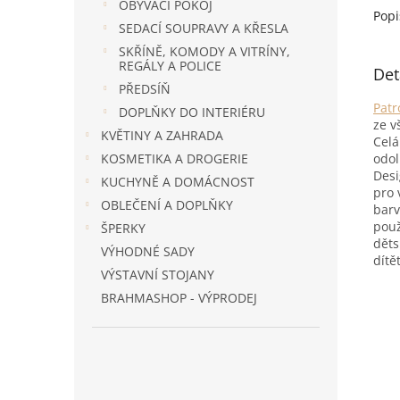
OBÝVACÍ POKOJ
Popi
SEDACÍ SOUPRAVY A KŘESLA
SKŘÍNĚ, KOMODY A VITRÍNY,
REGÁLY A POLICE
Det
PŘEDSÍŇ
Patr
DOPLŇKY DO INTERIÉRU
ze v
KVĚTINY A ZAHRADA
Celá
odol
KOSMETIKA A DROGERIE
Desi
KUCHYNĚ A DOMÁCNOST
pro 
OBLEČENÍ A DOPLŇKY
barv
použ
ŠPERKY
děts
VÝHODNÉ SADY
dítě
VÝSTAVNÍ STOJANY
BRAHMASHOP - VÝPRODEJ