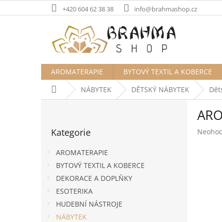
Přejít
+420 604 62 38 38
info@brahmashop.cz
na
obsah
AROMATERAPIE
BYTOVÝ TEXTIL A KOBERCE
Domů
NÁBYTEK
DĚTSKÝ NÁBYTEK
Dět
P
ARO
o
Přeskočit
s
Kategorie
Průměr
Neoho
kategorie
t
hodnoc
r
produk
AROMATERAPIE
a
je
BYTOVÝ TEXTIL A KOBERCE
n
0,0
DEKORACE A DOPLŇKY
z
n
5
í
ESOTERIKA
hvězdič
p
HUDEBNÍ NÁSTROJE
a
NÁBYTEK