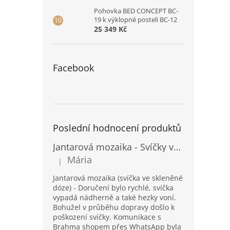
Pohovka BED CONCEPT BC-
19 k výklopné posteli BC-12
25 349 Kč
Facebook
Poslední hodnocení produktů
Jantarová mozaika - Svíčky ve skleněných dózách - Vysoké
Mária
|
Hodnocení produktu je 5 z 5 hvězdiček.
Jantarová mozaika (svíčka ve skleněné
dóze) - Doručení bylo rychlé, svíčka
vypadá nádherně a také hezky voní.
Bohužel v průběhu dopravy došlo k
poškození svíčky. Komunikace s
Brahma shopem přes WhatsApp byla