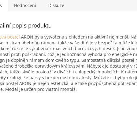
s
Hodnocení
Diskuze
ailní popis produktu
ová postel
ARON byla vytvořena s ohledem na aktivní nejmenší. Ná
šech stran obehnán rámem, takže vaše dítě je v bezpečí a může kli
 konstrukce je vyrobena z masivních borovicových desek. Jsou zná
ností proti poškrábání, což je jednoznačná výhoda pro energické n
gn je doplněn rámem domkového typu. Samostatná dětská postel 
vašeho drobečka opravdovým královstvím! Nábytek je dostupný v 
ách, takže skvěle poslouží v dívčích i chlapeckých pokojích. K nátěr
ity ekologické barvy s bezpečnostními atesty. Můžete si být proto ji
ká postel ARON je nejen estetická, ale také přizpůsobená potřebá
te. Model je určen pro vlastní montáž.