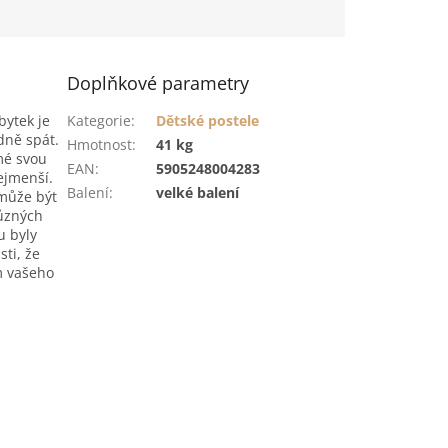
Doplňkové parametry
bytek je
Kategorie
:
Dětské postele
dně spát.
Hmotnost
:
41 kg
mé svou
EAN
:
5905248004283
ejmenší.
Balení
:
velké balení
může být
různých
u byly
sti, že
m vašeho