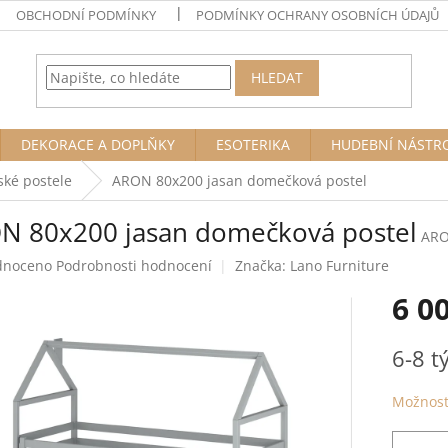
OBCHODNÍ PODMÍNKY
PODMÍNKY OCHRANY OSOBNÍCH ÚDAJŮ
HLEDAT
DEKORACE A DOPLŇKY
ESOTERIKA
HUDEBNÍ NÁSTR
ské postele
ARON 80x200 jasan domečková postel
N 80x200 jasan domečková postel
ARO
né
dnoceno
Podrobnosti hodnocení
Značka:
Lano Furniture
ení
6 0
tu
Měrná
6-8 
cena:
ek.
Možnost