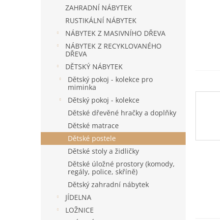
n
ZAHRADNÍ NÁBYTEK
e
RUSTIKÁLNÍ NÁBYTEK
l
NÁBYTEK Z MASIVNÍHO DŘEVA
NÁBYTEK Z RECYKLOVANÉHO
DŘEVA
DĚTSKÝ NÁBYTEK
Dětský pokoj - kolekce pro
miminka
Dětský pokoj - kolekce
Dětské dřevěné hračky a doplňky
Dětské matrace
Dětské postele
Dětské stoly a židličky
Dětské úložné prostory (komody,
regály, police, skříně)
Dětský zahradní nábytek
JÍDELNA
LOŽNICE