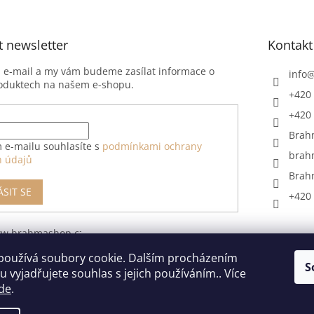
t newsletter
Kontakt
j e-mail a my vám budeme zasílat informace o
info
oduktech na našem e-shopu.
+420 
+420 
Brah
 e-mailu souhlasíte s
podmínkami ochrany
brah
h údajů
Brah
ÁSIT SE
+420 
ww.brahmashop.cz/formular-
upeni-od-
používá soubory cookie. Dalším procházením
S
 vyjadřujete souhlas s jejich používáním.. Více
de
.