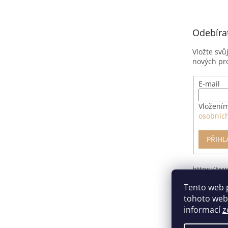
p
a
t
Odebíra
í
Vložte svů
nových pr
E-mail
Vložením
osobníc
PŘIHL
https://w
pro-odsto
Tento web 
smlouvy/
tohoto webu
informací
z