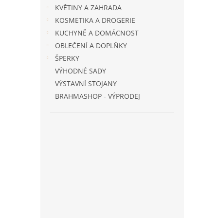
n
KVĚTINY A ZAHRADA
e
KOSMETIKA A DROGERIE
l
KUCHYNĚ A DOMÁCNOST
OBLEČENÍ A DOPLŇKY
ŠPERKY
VÝHODNÉ SADY
VÝSTAVNÍ STOJANY
BRAHMASHOP - VÝPRODEJ