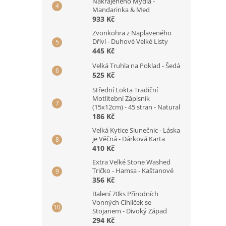
Nakrájeného Mýdla -
Mandarinka & Med
933 Kč
Zvonkohra z Naplaveného
Dříví - Duhové Velké Listy
445 Kč
Velká Truhla na Poklad - Šedá
525 Kč
Střední Lokta Tradiční
Motlitební Zápisník
(15x12cm) - 45 stran - Natural
186 Kč
Velká Kytice Slunečnic - Láska
je Věčná - Dárková Karta
410 Kč
Extra Velké Stone Washed
Tričko - Hamsa - Kaštanové
356 Kč
Balení 70ks Přírodních
Vonných Cihliček se
Stojanem - Divoký Západ
294 Kč