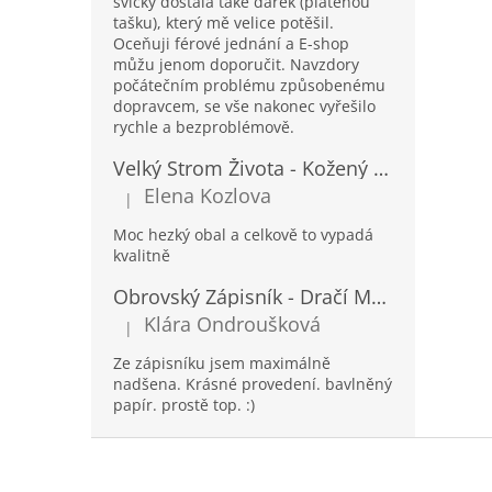
svíčky dostala také dárek (plátěnou
tašku), který mě velice potěšil.
Oceňuji férové jednání a E-shop
můžu jenom doporučit. Navzdory
počátečním problému způsobenému
dopravcem, se vše nakonec vyřešilo
rychle a bezproblémově.
Velký Strom Života - Kožený Zápisník se Šňůrkou a Kamínkem - 20x16x2cm - 160 Stran
Elena Kozlova
|
Hodnocení produktu je 5 z 5 hvězdiček.
Moc hezký obal a celkově to vypadá
kvalitně
Obrovský Zápisník - Dračí Mandala s Chakra Kameny - 100 Stran - 25x34cm
Klára Ondroušková
|
Hodnocení produktu je 5 z 5 hvězdiček.
Ze zápisníku jsem maximálně
nadšena. Krásné provedení. bavlněný
papír. prostě top. :)
Z
á