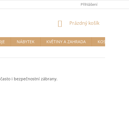
Přihlášení
NÁKUPNÍ
Prázdný košík
KOŠÍK
OJE
NÁBYTEK
KVĚTINY A ZAHRADA
KOSMETIKA A D
často i bezpečnostní zábrany.