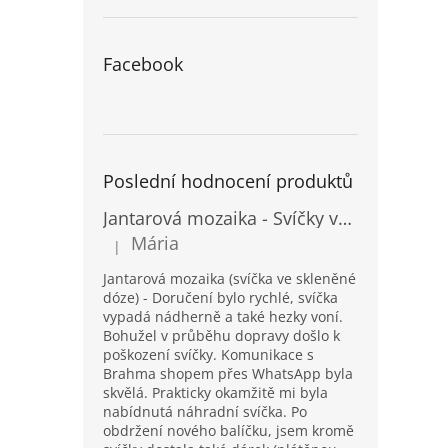
Facebook
Poslední hodnocení produktů
Jantarová mozaika - Svíčky ve skleněných dózách - Vysoké
Mária
|
Hodnocení produktu je 5 z 5 hvězdiček.
Jantarová mozaika (svíčka ve skleněné
dóze) - Doručení bylo rychlé, svíčka
vypadá nádherně a také hezky voní.
Bohužel v průběhu dopravy došlo k
poškození svíčky. Komunikace s
Brahma shopem přes WhatsApp byla
skvělá. Prakticky okamžitě mi byla
nabídnutá náhradní svíčka. Po
obdržení nového balíčku, jsem kromě