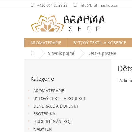
Přejít
+420 604 62 38 38
info@brahmashop.cz
na
obsah
AROMATERAPIE
BYTOVÝ TEXTIL A KOBERCE
Domů
Slovník pojmů
Dětské postele
P
Dět
o
Přeskočit
s
Kategorie
kategorie
t
Lůžko u
r
AROMATERAPIE
a
BYTOVÝ TEXTIL A KOBERCE
n
DEKORACE A DOPLŇKY
n
í
ESOTERIKA
p
HUDEBNÍ NÁSTROJE
a
NÁBYTEK