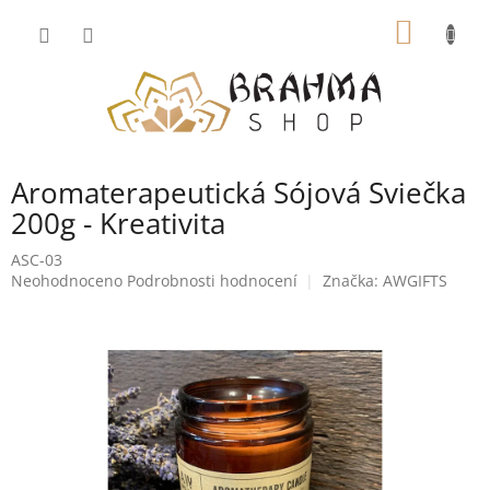
Přejít
NÁKUP
na
obsah
KOŠÍK
Aromaterapeutická Sójová Sviečka
200g - Kreativita
ASC-03
Průměrné
Neohodnoceno
Podrobnosti hodnocení
Značka:
AWGIFTS
hodnocení
produktu
je
0,0
z
5
hvězdiček.