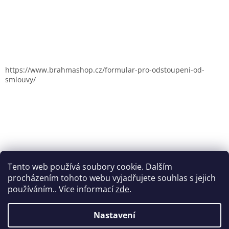
https://www.brahmashop.cz/formular-pro-odstoupeni-od-
smlouvy/
Tento web používá soubory cookie. Dalším
procházením tohoto webu vyjadřujete souhlas s jejich
používáním.. Více informací
zde
.
Nastavení
Vytvořil Shoptet