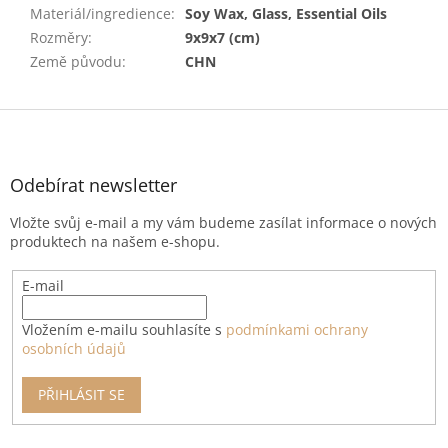
Materiál/ingredience
:
Soy Wax, Glass, Essential Oils
Rozměry
:
9x9x7 (cm)
Země původu
:
CHN
Z
á
p
a
Odebírat newsletter
t
Vložte svůj e-mail a my vám budeme zasílat informace o nových
í
produktech na našem e-shopu.
E-mail
Vložením e-mailu souhlasíte s
podmínkami ochrany
osobních údajů
PŘIHLÁSIT SE