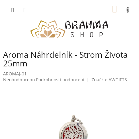
Přejít
NÁKUP
na
obsah
KOŠÍK
Aroma Náhrdelník - Strom Života
25mm
AROMAJ-01
Průměrné
Neohodnoceno
Podrobnosti hodnocení
Značka:
AWGIFTS
hodnocení
produktu
je
0,0
z
5
hvězdiček.