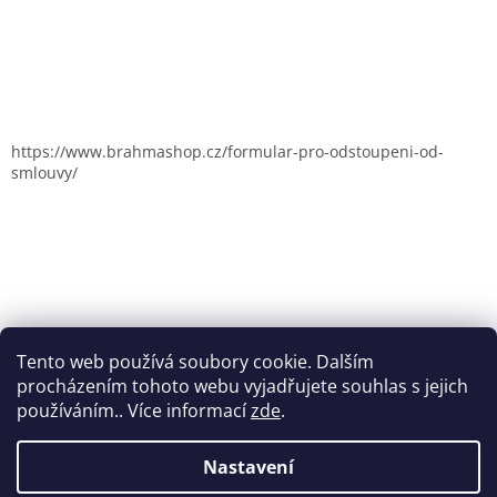
https://www.brahmashop.cz/formular-pro-odstoupeni-od-
smlouvy/
Tento web používá soubory cookie. Dalším
procházením tohoto webu vyjadřujete souhlas s jejich
používáním.. Více informací
zde
.
Nastavení
Vytvořil Shoptet