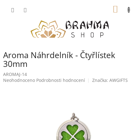
Přejít
NÁKUP
na
obsah
KOŠÍK
Aroma Náhrdelník - Čtyřlístek
30mm
AROMAJ-14
Průměrné
Neohodnoceno
Podrobnosti hodnocení
Značka:
AWGIFTS
hodnocení
produktu
je
0,0
z
5
hvězdiček.