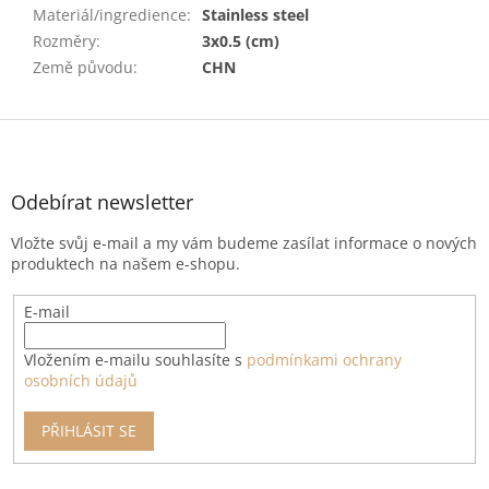
Materiál/ingredience
:
Stainless steel
Rozměry
:
3x0.5 (cm)
Země původu
:
CHN
Z
á
p
a
Odebírat newsletter
t
Vložte svůj e-mail a my vám budeme zasílat informace o nových
í
produktech na našem e-shopu.
E-mail
Vložením e-mailu souhlasíte s
podmínkami ochrany
osobních údajů
PŘIHLÁSIT SE