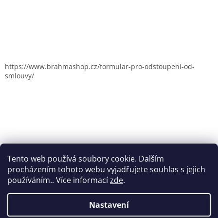
https://www.brahmashop.cz/formular-pro-odstoupeni-od-
smlouvy/
Tento web používá soubory cookie. Dalším
procházením tohoto webu vyjadřujete souhlas s jejich
používáním.. Více informací
zde
.
Nastavení
Vytvořil Shoptet