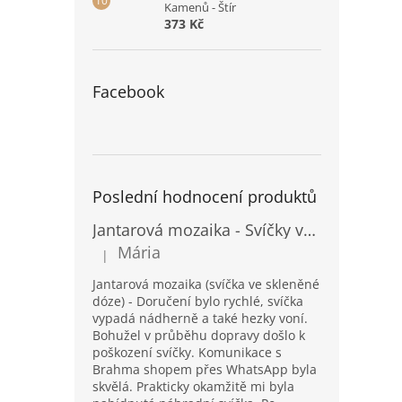
Kamenů - Štír
373 Kč
Facebook
Poslední hodnocení produktů
Jantarová mozaika - Svíčky ve skleněných dózách - Vysoké
Mária
|
Hodnocení produktu je 5 z 5 hvězdiček.
Jantarová mozaika (svíčka ve skleněné
dóze) - Doručení bylo rychlé, svíčka
vypadá nádherně a také hezky voní.
Bohužel v průběhu dopravy došlo k
poškození svíčky. Komunikace s
Brahma shopem přes WhatsApp byla
skvělá. Prakticky okamžitě mi byla