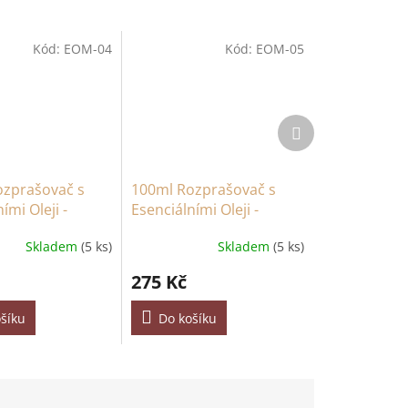
Kód:
EOM-04
Kód:
EOM-05
Další
produkt
ozprašovač s
100ml Rozprašovač s
ími Oleji -
Esenciálními Oleji -
erbena
Levandule & Fenikl
Skladem
(5 ks)
Skladem
(5 ks)
275 Kč
šíku
Do košíku