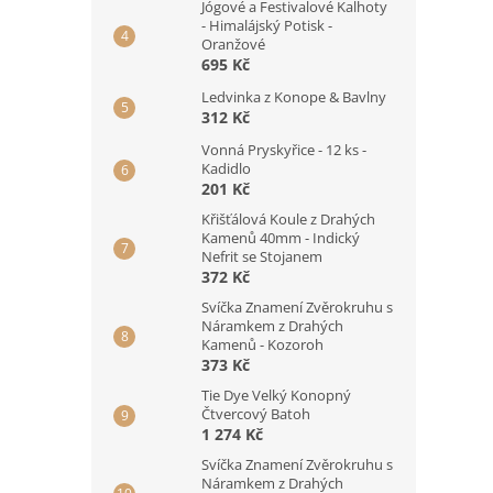
Jógové a Festivalové Kalhoty
- Himalájský Potisk -
Oranžové
695 Kč
Ledvinka z Konope & Bavlny
312 Kč
Vonná Pryskyřice - 12 ks -
Kadidlo
201 Kč
Křišťálová Koule z Drahých
Kamenů 40mm - Indický
Nefrit se Stojanem
372 Kč
Svíčka Znamení Zvěrokruhu s
Náramkem z Drahých
Kamenů - Kozoroh
373 Kč
Tie Dye Velký Konopný
Čtvercový Batoh
1 274 Kč
Svíčka Znamení Zvěrokruhu s
Náramkem z Drahých