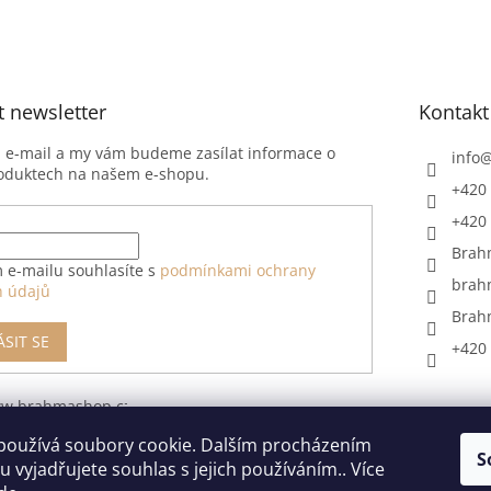
t newsletter
Kontakt
j e-mail a my vám budeme zasílat informace o
info
oduktech na našem e-shopu.
+420 
+420 
Brah
 e-mailu souhlasíte s
podmínkami ochrany
brah
h údajů
Brah
ÁSIT SE
+420 
ww.brahmashop.cz/formular-
upeni-od-
používá soubory cookie. Dalším procházením
S
 vyjadřujete souhlas s jejich používáním.. Více