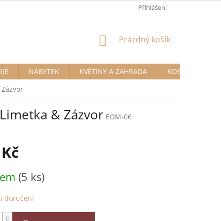
Přihlášení
NÁKUPNÍ
Prázdný košík
KOŠÍK
OJE
NÁBYTEK
KVĚTINY A ZAHRADA
KOSMETIKA A D
 Zázvor
 Limetka & Zázvor
EOM-06
 Kč
dem
(5 ks)
i doručení