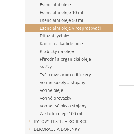
n
Esenciální oleje
e
Esenciální oleje 10 ml
l
Esenciální oleje 50 ml
Esenciální oleje v rozprašovači
Difuzní tyčinky
Kadidla a kadidelnice
Krabičky na oleje
Přírodní a organické oleje
Svíčky
Tyčinkové aroma difuzéry
Vonné kužely a stojany
Vonné oleje
Vonné provázky
Vonné tyčinky a stojany
Základní oleje 100 ml
BYTOVÝ TEXTIL A KOBERCE
DEKORACE A DOPLŇKY