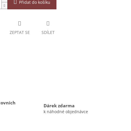
Přidat do košíku
ZEPTAT SE
SDÍLET
covních
Dárek zdarma
k náhodné objednávce