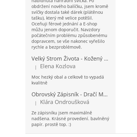
nabídnutá náhradní svíčka. Po
obdržení nového balíčku, jsem kromě
svíčky dostala také dárek (plátěnou
tašku), který mě velice potěšil.
Oceňuji férové jednání a E-shop
můžu jenom doporučit. Navzdory
počátečním problému způsobenému
dopravcem, se vše nakonec vyřešilo
rychle a bezproblémově.
Velký Strom Života - Kožený Zápisník se Šňůrkou a Kamínkem - 20x16x2cm - 160 Stran
Elena Kozlova
|
Hodnocení produktu je 5 z 5 hvězdiček.
Moc hezký obal a celkově to vypadá
kvalitně
Obrovský Zápisník - Dračí Mandala s Chakra Kameny - 100 Stran - 25x34cm
Klára Ondroušková
|
Hodnocení produktu je 5 z 5 hvězdiček.
Ze zápisníku jsem maximálně
nadšena. Krásné provedení. bavlněný
papír. prostě top. :)
Z