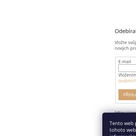
á
p
a
t
Odebíra
í
Vložte svů
nových pr
E-mail
Vložením
osobníc
PŘIHL
https://w
pro-odsto
Tento web 
smlouvy/
tohoto webu