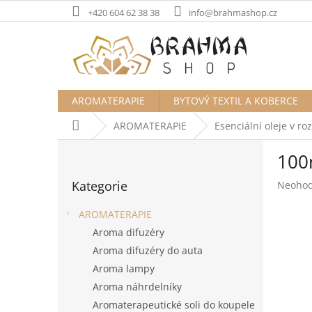
Přejít
+420 604 62 38 38
info@brahmashop.cz
na
obsah
AROMATERAPIE
BYTOVÝ TEXTIL A KOBERCE
Domů
AROMATERAPIE
Esenciální oleje v ro
P
100m
o
Přeskočit
s
Kategorie
Průměr
Neoho
kategorie
t
hodnoc
r
produk
AROMATERAPIE
a
je
Aroma difuzéry
n
0,0
Aroma difuzéry do auta
z
n
5
í
Aroma lampy
hvězdič
p
Aroma náhrdelníky
a
Aromaterapeutické soli do koupele