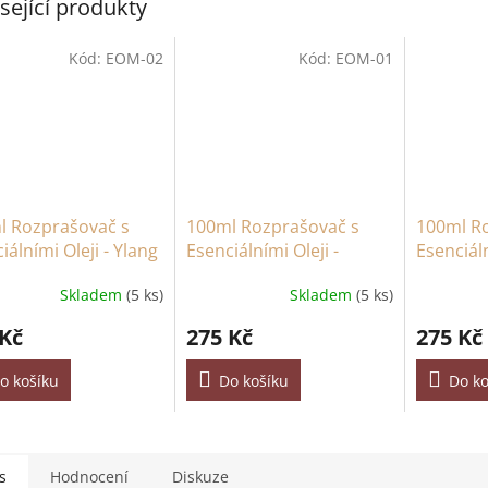
sející produkty
Kód:
EOM-02
Kód:
EOM-01
l Rozprašovač s
100ml Rozprašovač s
100ml R
iálními Oleji - Ylang
Esenciálními Oleji -
Esenciáln
g & Mandarinka
Patchouli
Lemon V
Skladem
(5 ks)
Skladem
(5 ks)
 Kč
275 Kč
275 Kč
o košíku
Do košíku
Do ko
s
Hodnocení
Diskuze