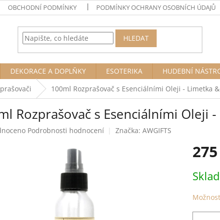
OBCHODNÍ PODMÍNKY
PODMÍNKY OCHRANY OSOBNÍCH ÚDAJŮ
HLEDAT
DEKORACE A DOPLŇKY
ESOTERIKA
HUDEBNÍ NÁSTR
zprašovači
100ml Rozprašovač s Esenciálními Oleji - Limetka &
l Rozprašovač s Esenciálními Oleji -
né
dnoceno
Podrobnosti hodnocení
Značka:
AWGIFTS
ení
275
tu
Měrná
Skla
cena:
ek.
Možnost