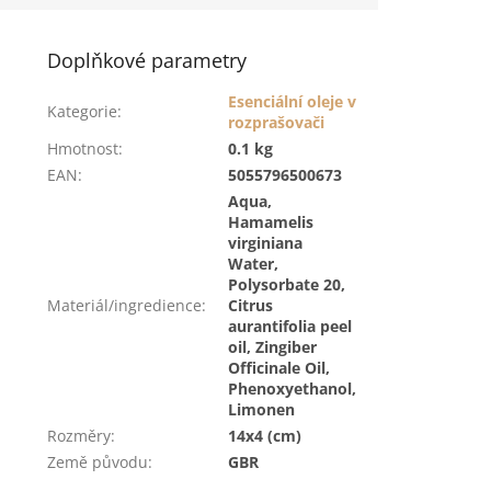
Doplňkové parametry
Esenciální oleje v
Kategorie
:
rozprašovači
Hmotnost
:
0.1 kg
EAN
:
5055796500673
Aqua,
Hamamelis
virginiana
Water,
Polysorbate 20,
Materiál/ingredience
:
Citrus
aurantifolia peel
oil, Zingiber
Officinale Oil,
Phenoxyethanol,
Limonen
Rozměry
:
14x4 (cm)
Země původu
:
GBR