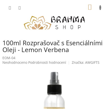
Přejít
NÁKUP
na
obsah
KOŠÍK
100ml Rozprašovač s Esenciálními
Oleji - Lemon Verbena
EOM-04
Průměrné
Neohodnoceno
Podrobnosti hodnocení
Značka:
AWGIFTS
hodnocení
produktu
je
0,0
z
5
hvězdiček.