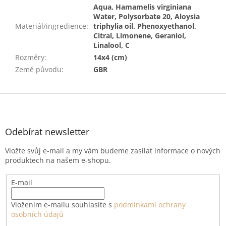
Aqua, Hamamelis virginiana
Water, Polysorbate 20, Aloysia
Materiál/ingredience
:
triphylia oil, Phenoxyethanol,
Citral, Limonene, Geraniol,
Linalool, C
Rozměry
:
14x4 (cm)
Země původu
:
GBR
Z
á
p
a
Odebírat newsletter
t
Vložte svůj e-mail a my vám budeme zasílat informace o nových
í
produktech na našem e-shopu.
E-mail
Vložením e-mailu souhlasíte s
podmínkami ochrany
osobních údajů