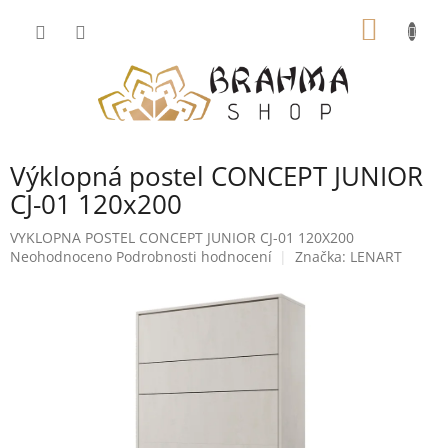
Přejít
NÁKUP
na
obsah
KOŠÍK
Výklopná postel CONCEPT JUNIOR
CJ-01 120x200
VYKLOPNA POSTEL CONCEPT JUNIOR CJ-01 120X200
Průměrné
Neohodnoceno
Podrobnosti hodnocení
Značka:
LENART
hodnocení
produktu
je
0,0
z
5
hvězdiček.