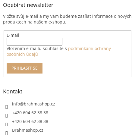
a
Odebírat newsletter
t
Vložte svůj e-mail a my vám budeme zasílat informace o nových
í
produktech na našem e-shopu.
E-mail
Vložením e-mailu souhlasíte s
podmínkami ochrany
osobních údajů
PŘIHLÁSIT SE
Kontakt
info
@
brahmashop.cz
+420 604 62 38 38
+420 604 62 38 38
Brahmashop.cz