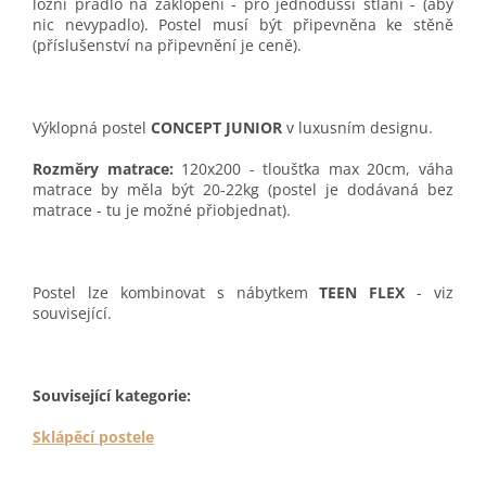
ložní prádlo na zaklopení - pro jednodušší stlaní - (aby
nic nevypadlo). Postel musí být připevněna ke stěně
(příslušenství na připevnění je ceně).
Výklopná postel
CONCEPT
JUNIOR
v luxusním designu.
Rozměry matrace:
120x200 - tloušťka max 20cm, váha
matrace by měla být 20-22kg (postel je dodávaná bez
matrace - tu je možné přiobjednat).
Postel lze kombinovat s nábytkem
TEEN FLEX
- viz
související.
Související kategorie:
Sklápěcí postele