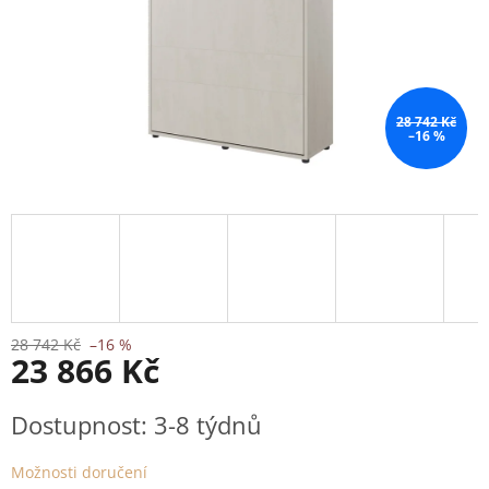
28 742 Kč
–16 %
28 742 Kč
–16 %
23 866 Kč
Měrná
Dostupnost: 3-8 týdnů
cena:
Možnosti doručení