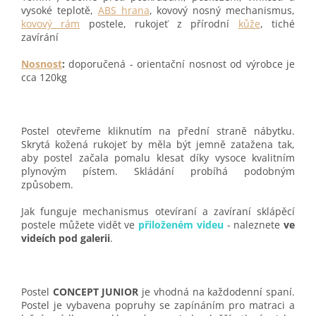
vysoké teplotě,
ABS hrana
, kovový nosný mechanismus,
kovový rám
postele, rukojeť z přírodní
kůže
, tiché
zavírání
Nosnost
:
doporučená - orientační nosnost od výrobce je
cca 120kg
Postel otevřeme kliknutím na přední straně nábytku.
Skrytá kožená rukojeť by měla být jemně zatažena tak,
aby postel začala pomalu klesat díky vysoce kvalitním
plynovým pístem. Skládání probíhá podobným
způsobem.
Jak funguje mechanismus otevíraní a zavíraní sklápěcí
postele můžete vidět ve
přiloženém videu
-
naleznete
ve
videích pod galerii
.
Postel
CONCEPT JUNIOR
je vhodná na každodenní spaní.
Postel je vybavena popruhy se zapínáním pro matraci a