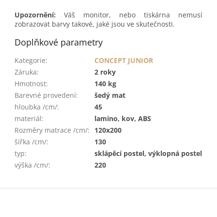
Upozornění:
Váš monitor, nebo tiskárna nemusí
zobrazovat barvy takové, jaké jsou ve skutečnosti.
Doplňkové parametry
Kategorie
:
CONCEPT JUNIOR
Záruka
:
2 roky
Hmotnost
:
140 kg
Barevné provedení
:
šedý mat
hloubka /cm/
:
45
materiál
:
lamino, kov, ABS
Rozměry matrace /cm/
:
120x200
šířka /cm/
:
130
typ
:
sklápěcí postel, výklopná postel
výška /cm/
:
220
Z
á
p