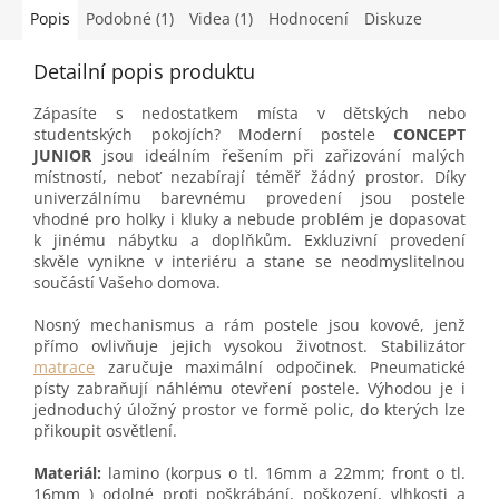
Popis
Podobné (1)
Videa (1)
Hodnocení
Diskuze
Detailní popis produktu
Zápasíte s nedostatkem místa v dětských nebo
studentských pokojích? Moderní postele
CONCEPT
JUNIOR
jsou ideálním řešením při zařizování malých
místností, neboť nezabírají téměř žádný prostor. Díky
univerzálnímu barevnému provedení jsou postele
vhodné pro holky i kluky a nebude problém je dopasovat
k jinému nábytku a doplňkům. Exkluzivní provedení
skvěle vynikne v interiéru a stane se neodmyslitelnou
součástí Vašeho domova.
Nosný mechanismus a rám postele jsou kovové, jenž
přímo ovlivňuje jejich vysokou životnost. Stabilizátor
matrace
zaručuje maximální odpočinek. Pneumatické
písty zabraňují náhlému otevření postele. Výhodou je i
jednoduchý úložný prostor ve formě polic, do kterých lze
přikoupit osvětlení.
Materiál:
lamino (korpus o tl. 16mm a 22mm; front o tl.
16mm ) odolné proti poškrábání, poškození, vlhkosti a