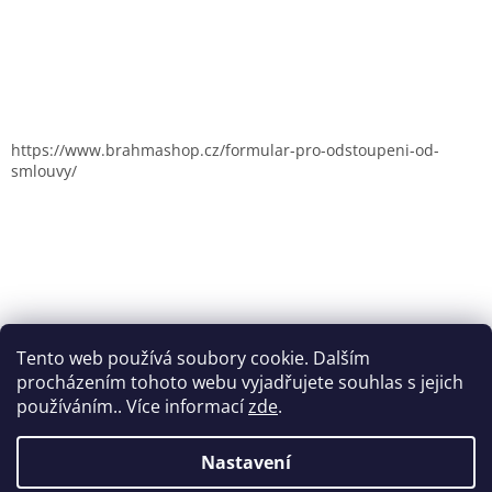
https://www.brahmashop.cz/formular-pro-odstoupeni-od-
smlouvy/
Tento web používá soubory cookie. Dalším
procházením tohoto webu vyjadřujete souhlas s jejich
používáním.. Více informací
zde
.
Nastavení
Vytvořil Shoptet