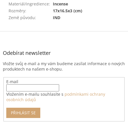
Materiál/ingredience
:
Incense
Rozměry
:
17x16.5x3 (cm)
Země původu
:
IND
Z
á
p
a
Odebírat newsletter
t
Vložte svůj e-mail a my vám budeme zasílat informace o nových
í
produktech na našem e-shopu.
E-mail
Vložením e-mailu souhlasíte s
podmínkami ochrany
osobních údajů
PŘIHLÁSIT SE