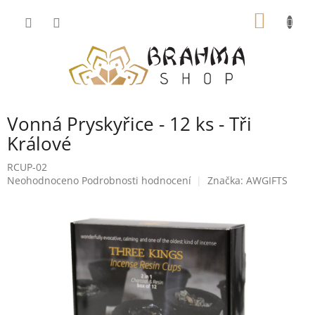
Přejít
NÁKUP
na
obsah
KOŠÍK
Vonná Pryskyřice - 12 ks - Tři
Králové
RCUP-02
Průměrné
Neohodnoceno
Podrobnosti hodnocení
Značka:
AWGIFTS
hodnocení
produktu
je
0,0
z
5
hvězdiček.