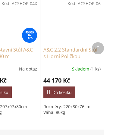
Kód:
ACSHOP-04X
Kód:
ACSHOP-06
75 565
Kč
–8 %
Další
stavní Stůl A&C
A&C 2.2 Standardní Stůl
produkt
80 m
s Horní Poličkou
Na dotaz
Skladem
(1 ks)
 Kč
44 170 Kč
šíku
Do košíku
 207x97x80cm
Rozměry: 220x80x76cm
kg
Váha: 80kg