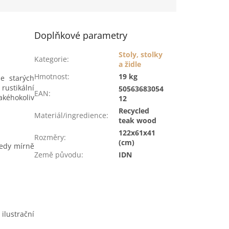
Doplňkové parametry
Stoly, stolky
Kategorie
:
a židle
Hmotnost
:
19 kg
e starých
rustikální
50563683054
EAN
:
akéhokoliv
12
Recycled
Materiál/ingredience
:
teak wood
122x61x41
Rozměry
:
(cm)
tedy mírně
Země původu
:
IDN
ilustrační