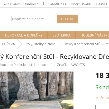
OBCHODNÍ PODMÍNKY
PODMÍNKY OCHRANY OSOBNÍCH ÚDAJŮ
HLEDAT
DEKORACE A DOPLŇKY
ESOTERIKA
HUDEBNÍ NÁSTR
HO DŘEVA
Stoly, stolky a židle
Velký Konferenční Stůl - R
ký Konferenční Stůl - Recyklované Dř
né
dnoceno
Podrobnosti hodnocení
Značka:
AWGIFTS
ení
18 
tu
Měrná
Skla
cena:
ek.
Možnost