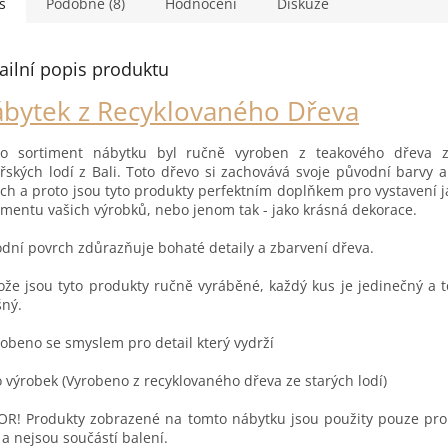
s
Podobné (8)
Hodnocení
Diskuze
ailní popis produktu
bytek z Recyklovaného Dřeva
to sortiment nábytku byl ručně vyroben z teakového dřeva z
řských lodí z Bali. Toto dřevo si zachovává svoje původní barvy a 
ch a proto jsou tyto produkty perfektním doplňkem pro vystavení j
imentu vašich výrobků, nebo jenom tak - jako krásná dekorace.
odní povrch zdůrazňuje bohaté detaily a zbarvení dřeva.
ože jsou tyto produkty ručně vyráběné, každý kus je jedinečný a 
šný.
robeno se smyslem pro detail který vydrží
o výrobek (Vyrobeno z recyklovaného dřeva ze starých lodí)
R! Produkty zobrazené na tomto nábytku jsou použity pouze pro 
 a nejsou součástí balení.