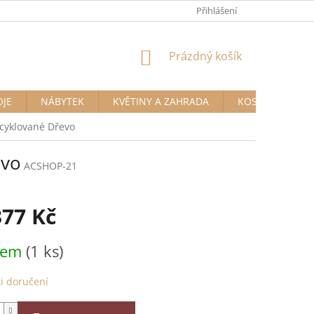
Přihlášení
NÁKUPNÍ
Prázdný košík
KOŠÍK
OJE
NÁBYTEK
KVĚTINY A ZAHRADA
KOSMETIKA A D
ecyklované Dřevo
evo
ACSHOP-21
377 Kč
dem
(1 ks)
i doručení