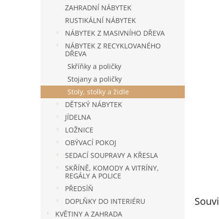
n
ZAHRADNÍ NÁBYTEK
e
RUSTIKÁLNÍ NÁBYTEK
l
NÁBYTEK Z MASIVNÍHO DŘEVA
NÁBYTEK Z RECYKLOVANÉHO
DŘEVA
Skříňky a poličky
Stojany a poličky
Stoly, stolky a židle
DĚTSKÝ NÁBYTEK
JÍDELNA
LOŽNICE
OBÝVACÍ POKOJ
SEDACÍ SOUPRAVY A KŘESLA
SKŘÍNĚ, KOMODY A VITRÍNY,
REGÁLY A POLICE
PŘEDSÍŇ
Souvi
DOPLŇKY DO INTERIÉRU
KVĚTINY A ZAHRADA