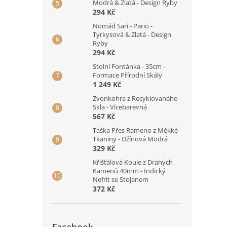
Modrá & Zlatá - Design Ryby
294 Kč
Nomád Sari - Pario -
Tyrkysová & Zlatá - Design
Ryby
294 Kč
Stolní Fontánka - 35cm -
Formace Přírodní Skály
1 249 Kč
Zvonkohra z Recyklovaného
Skla - Vícebarevná
567 Kč
Taška Přes Rameno z Měkké
Tkaniny - Džínová Modrá
329 Kč
Křišťálová Koule z Drahých
Kamenů 40mm - Indický
Nefrit se Stojanem
372 Kč