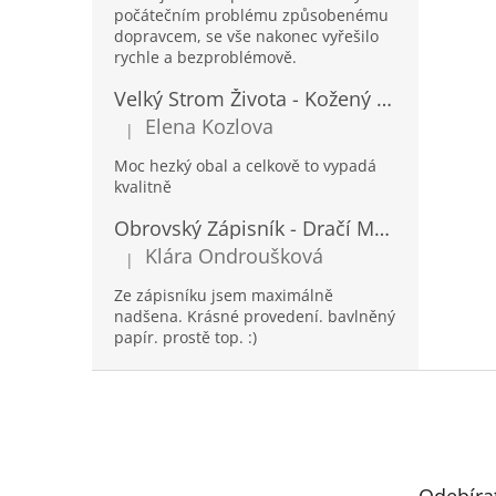
počátečním problému způsobenému
dopravcem, se vše nakonec vyřešilo
rychle a bezproblémově.
Velký Strom Života - Kožený Zápisník se Šňůrkou a Kamínkem - 20x16x2cm - 160 Stran
Elena Kozlova
|
Hodnocení produktu je 5 z 5 hvězdiček.
Moc hezký obal a celkově to vypadá
kvalitně
Obrovský Zápisník - Dračí Mandala s Chakra Kameny - 100 Stran - 25x34cm
Klára Ondroušková
|
Hodnocení produktu je 5 z 5 hvězdiček.
Ze zápisníku jsem maximálně
nadšena. Krásné provedení. bavlněný
papír. prostě top. :)
Z
á
p
a
t