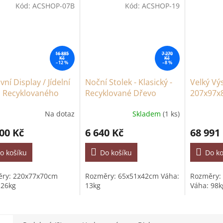
Kód:
ACSHOP-07B
Kód:
ACSHOP-19
16 885
7 270
Kč
Kč
–12 %
–8 %
vní Display / Jídelní
Noční Stolek - Klasický -
Velký Vý
z Recyklovaného
Recyklované Dřevo
207x97x
a 2.2m
Na dotaz
Skladem
(1 ks)
00 Kč
6 640 Kč
68 991
o košíku
Do košíku
Do ko
ry: 220x77x70cm
Rozměry: 65x51x42cm Váha:
Rozměry:
 26kg
13kg
Váha: 98