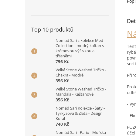
Popi
Det
Top 10 produktů
Ná
Nomad Sari z kolekce Med
Collection - modrý kaftan s
Ten
krémovou výšivkou a
rybá
třásněmi
povr
796 Kč
sort
Velké Stone Washed Tričko -
Přír
Chakra - Modré
356 Kč
Prot
Velké Stone Washed Tričko -
odli
Mandala - Kaštanové
356 Kč
- Vy
Nomád Sari Kolekce - Šaty -
Tyrkysová & Zlatá - Design
- Ek
Korál
740 Kč
POZO
Nomád Sari - Pario - Mořská
účel