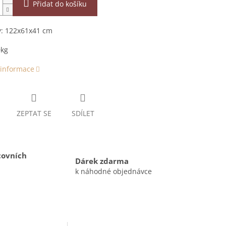
Přidat do košíku
: 122x61x41 cm
0kg
 informace
ZEPTAT SE
SDÍLET
covních
Dárek zdarma
k náhodné objednávce