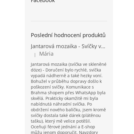
Facebook
Poslední hodnocení produktů
Jantarová mozaika - Svíčky ve skleněných dózách - Vysoké
Mária
|
Hodnocení produktu je 5 z 5 hvězdiček.
Jantarová mozaika (svíčka ve skleněné
dóze) - Doručení bylo rychlé, svíčka
vypadá nádherně a také hezky voní.
Bohužel v průběhu dopravy došlo k
poškození svíčky. Komunikace s
Brahma shopem přes WhatsApp byla
skvělá. Prakticky okamžitě mi byla
nabídnutá náhradní svíčka. Po
obdržení nového balíčku, jsem kromě
svíčky dostala také dárek (plátěnou
tašku), který mě velice potěšil.
Oceňuji férové jednání a E-shop
můžu jenom doporučit. Navzdory