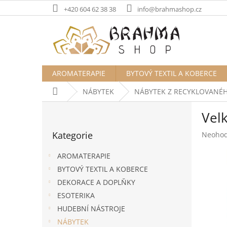
Přejít
+420 604 62 38 38
info@brahmashop.cz
na
obsah
AROMATERAPIE
BYTOVÝ TEXTIL A KOBERCE
Domů
NÁBYTEK
NÁBYTEK Z RECYKLOVANÉ
P
Vel
o
Přeskočit
s
Kategorie
Průměr
Neoho
kategorie
t
hodnoc
r
produk
AROMATERAPIE
a
je
BYTOVÝ TEXTIL A KOBERCE
n
0,0
DEKORACE A DOPLŇKY
z
n
5
í
ESOTERIKA
hvězdič
p
HUDEBNÍ NÁSTROJE
a
NÁBYTEK