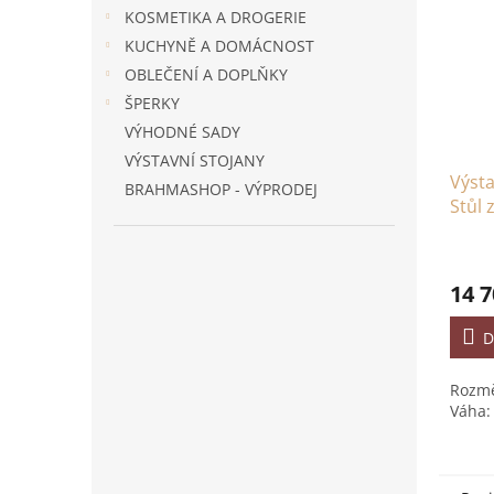
KOSMETIKA A DROGERIE
KUCHYNĚ A DOMÁCNOST
OBLEČENÍ A DOPLŇKY
ŠPERKY
VÝHODNÉ SADY
VÝSTAVNÍ STOJANY
Výsta
BRAHMASHOP - VÝPRODEJ
Stůl 
Dřev
14 7
D
Rozmě
Váha: