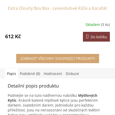
Extra Dlouhý Box Box - Levandulové Růže a Karafiát
Skladem
(5 ks)
612 Kč
Do košíku
ZOBRAZIT VŠECHNY SOUVISEJÍCÍ PRODUKTY
Popis
Podobné (8)
Hodnocení
Diskuze
Detailní popis produktu
Podívejte se na tuto nádhernou nabídku
Mýdlových
Kytic
. Krásně balené mýdlové kytice jsou perfektním
dárkem, svatebním darem, jednoduše pro každou
příležitost. Jsou na nerozeznání od skutečných květin!
Kytice jsou umělecky uvázány a prezentovány v