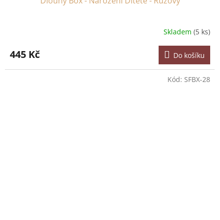
Dlouhý Box - Narození Dítěte - Růžový
Skladem
(5 ks)
445 Kč
Do košíku
Kód:
SFBX-28