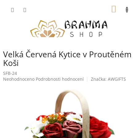
Přejít
NÁKUP
na
obsah
KOŠÍK
Velká Červená Kytice v Proutěném
Koši
SFB-24
Průměrné
Neohodnoceno
Podrobnosti hodnocení
Značka:
AWGIFTS
hodnocení
produktu
je
0,0
z
5
hvězdiček.