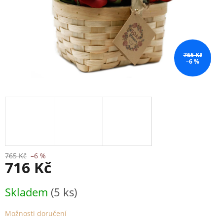
765 Kč
–6 %
765 Kč
–6 %
716 Kč
Měrná
Skladem
(5 ks)
cena:
Možnosti doručení