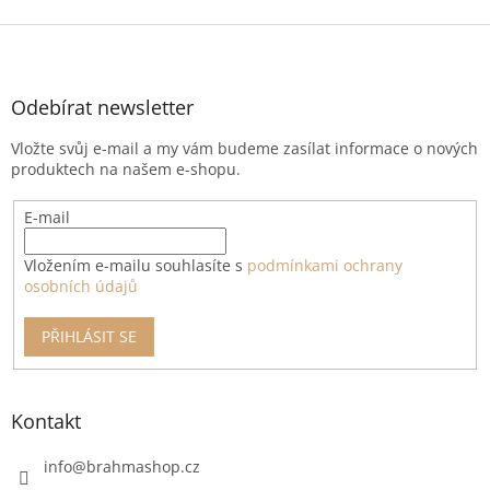
Z
á
p
a
Odebírat newsletter
t
Vložte svůj e-mail a my vám budeme zasílat informace o nových
í
produktech na našem e-shopu.
E-mail
Vložením e-mailu souhlasíte s
podmínkami ochrany
osobních údajů
PŘIHLÁSIT SE
Kontakt
info
@
brahmashop.cz