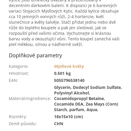
decentním dárkovém balení. K dispozici je 6 barevných
variací Stojacích Mýdlových Kytic. Každá kytice obsahuje
cca 10 jemných vonných růží, 2-4 hortenzie, květ
slunečnice a květy šalvěje. Stačí přidat jednu nebo dvě
růže do teplého koupele a pak jen sledovat, jak se
rozpouští před vašimi očima. Vychutnejte si krásnou
barvu vody a okouzlující vůni. Tento koupel zanechá vaši
pleť měkkou, silnou a nádherně svěží.
Doplňkové parametry
Kategorie
:
Mýdlové květy
Hmotnost
:
0.501 kg
EAN
:
5055796538140
Glycerin, Dodecyl Sodium Sulfate,
Polyvinyl Alcohol,
Materiál/ingredience
:
Cocamidopropyl Betaine,
Cocamide DEA, Zea Mays (Corn)
Starch, parfum, Aqua,
Rozměry
:
18x15x10 (cm)
Země původu
:
CHN