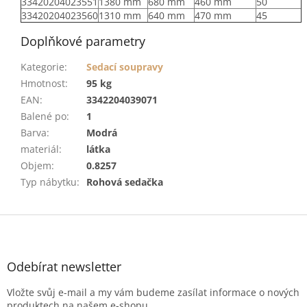
33420204023551
1380 mm
680 mm
460 mm
50
33420204023560
1310 mm
640 mm
470 mm
45
Doplňkové parametry
Kategorie
:
Sedací soupravy
Hmotnost
:
95 kg
EAN
:
3342204039071
Balené po
:
1
Barva
:
Modrá
materiál
:
látka
Objem
:
0.8257
Typ nábytku
:
Rohová sedačka
Z
á
p
a
Odebírat newsletter
t
Vložte svůj e-mail a my vám budeme zasílat informace o nových
í
produktech na našem e-shopu.