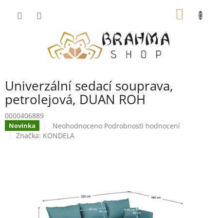
Přejít
NÁKUP
na
obsah
KOŠÍK
Univerzální sedací souprava,
petrolejová, DUAN ROH
0000406889
Průměrné
Neohodnoceno
Podrobnosti hodnocení
Novinka
hodnocení
Značka:
KONDELA
produktu
je
0,0
z
5
hvězdiček.