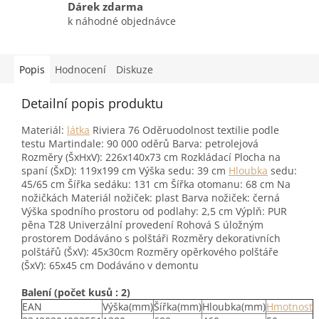
Dárek zdarma
k náhodné objednávce
Popis
Hodnocení
Diskuze
Detailní popis produktu
Materiál:
látka
Riviera 76 Oděruodolnost textilie podle
testu Martindale: 90 000 oděrů Barva: petrolejová
Rozměry (ŠxHxV): 226x140x73 cm Rozkládací Plocha na
spaní (ŠxD): 119x199 cm Výška sedu: 39 cm
Hloubka
sedu:
45/65 cm Šířka sedáku: 131 cm Šířka otomanu: 68 cm Na
nožičkách Materiál nožiček: plast Barva nožiček: černá
Výška spodního prostoru od podlahy: 2,5 cm Výplň: PUR
pěna T28 Univerzální provedení Rohová S úložným
prostorem Dodáváno s polštáři Rozměry dekorativních
polštářů (ŠxV): 45x30cm Rozměry opěrkového polštáře
(ŠxV): 65x45 cm Dodáváno v demontu
Balení (počet kusů : 2)
EAN
Výška(mm)
Šířka(mm)
Hloubka(mm)
Hmotnost