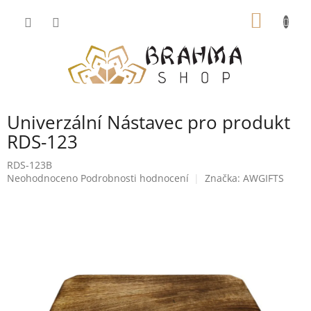
Přejít
NÁKUP
na
obsah
KOŠÍK
Univerzální Nástavec pro produkt
RDS-123
RDS-123B
Průměrné
Neohodnoceno
Podrobnosti hodnocení
Značka:
AWGIFTS
hodnocení
produktu
je
0,0
z
5
hvězdiček.