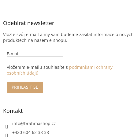
Z
á
p
a
Odebírat newsletter
t
Vložte svůj e-mail a my vám budeme zasílat informace o nových
í
produktech na našem e-shopu.
E-mail
Vložením e-mailu souhlasíte s
podmínkami ochrany
osobních údajů
PŘIHLÁSIT SE
Kontakt
info
@
brahmashop.cz
+420 604 62 38 38