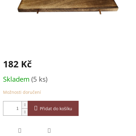
182 Kč
Měrná
Skladem
(5 ks)
cena:
Možnosti doručení
Přidat do košíku