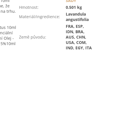
x 10ml
SADY
e, že
Hmotnost
:
0.501 kg
 na trhu.
Lavandula
Materiál/ingredience
:
angustifolia
FRA, ESP,
ptus 10ml
IDN, BRA,
nciální
Země původu
:
AUS, CHN,
í Olej -
USA, COM,
ín 5%10ml
IND, EGY, ITA