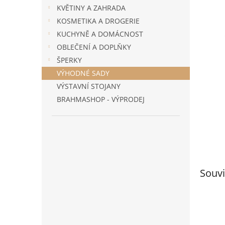
n
KVĚTINY A ZAHRADA
e
KOSMETIKA A DROGERIE
l
KUCHYNĚ A DOMÁCNOST
OBLEČENÍ A DOPLŇKY
ŠPERKY
VÝHODNÉ SADY
VÝSTAVNÍ STOJANY
BRAHMASHOP - VÝPRODEJ
Souvi