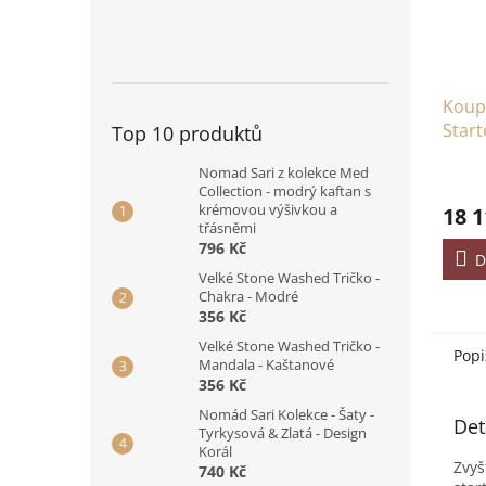
Koupe
Start
Top 10 produktů
Nomad Sari z kolekce Med
Collection - modrý kaftan s
krémovou výšivkou a
18 1
třásněmi
796 Kč
D
Velké Stone Washed Tričko -
Chakra - Modré
356 Kč
Velké Stone Washed Tričko -
Popi
Mandala - Kaštanové
356 Kč
Nomád Sari Kolekce - Šaty -
Det
Tyrkysová & Zlatá - Design
Korál
Zvyš
740 Kč