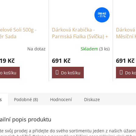
780 Kč
–11 %
lové Soli 500g -
Dárková Krabička -
Dárková 
ér Sada
Parmská Fialka (Svíčka) +
Měsíční 
Mořská Sůl a Mech &
Provence
Na dotaz
Skladem
(3 ks)
Dolly Blue (Šumivka)
(Šumivka
19 Kč
691 Kč
691 Kč
o košíku
Do košíku
Do ko
s
Podobné (8)
Hodnocení
Diskuze
ailní popis produktu
te svůj prodej a přidejte do svého sortimentu jeden z našich úžas