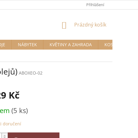
Přihlášení
NÁKUPNÍ
Prázdný košík
KOŠÍK
OJE
NÁBYTEK
KVĚTINY A ZAHRADA
KOSMETIKA A D
lejů)
ABOXEO-02
29 Kč
dem
(5 ks)
i doručení