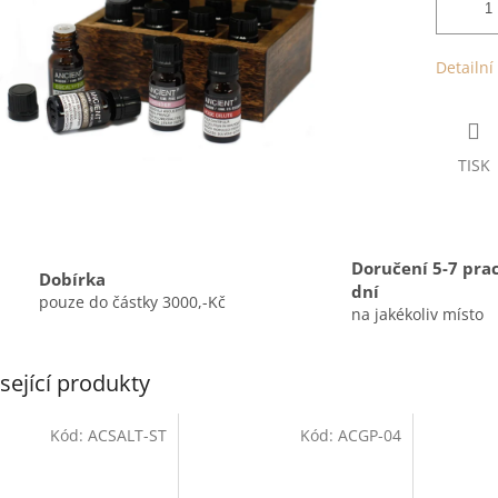
Detailní
TISK
Doručení 5-7 pra
Dobírka
dní
pouze do částky 3000,-Kč
na jakékoliv místo
sející produkty
Kód:
ACSALT-ST
Kód:
ACGP-04