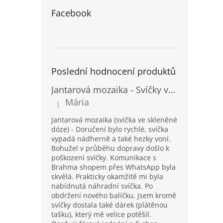
Facebook
Poslední hodnocení produktů
Jantarová mozaika - Svíčky ve skleněných dózách - Vysoké
Mária
|
Hodnocení produktu je 5 z 5 hvězdiček.
Jantarová mozaika (svíčka ve skleněné
dóze) - Doručení bylo rychlé, svíčka
vypadá nádherně a také hezky voní.
Bohužel v průběhu dopravy došlo k
poškození svíčky. Komunikace s
Brahma shopem přes WhatsApp byla
skvělá. Prakticky okamžitě mi byla
nabídnutá náhradní svíčka. Po
obdržení nového balíčku, jsem kromě
svíčky dostala také dárek (plátěnou
tašku), který mě velice potěšil.