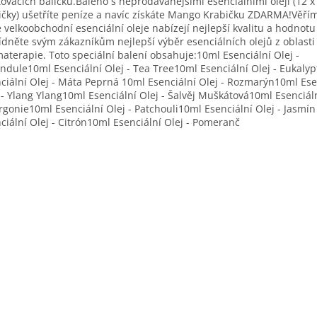
tovacích balíčků.Baleno s neprodávanějšími esenciálními oleji (12 
ičky) ušetříte peníze a navíc získáte Mango Krabičku ZDARMA!Věřím
 velkoobchodní esenciální oleje nabízejí nejlepší kvalitu a hodnotu
dněte svým zákazníkům nejlepší výběr esenciálních olejů z oblasti
aterapie. Toto speciální balení obsahuje:10ml Esenciální Olej -
ndule10ml Esenciální Olej - Tea Tree10ml Esenciální Olej - Eukaly
ciální Olej - Máta Peprná 10ml Esenciální Olej - Rozmarýn10ml Ese
 - Ylang Ylang10ml Esenciální Olej - Šalvěj Muškátová10ml Esenciáln
rgonie10ml Esenciální Olej - Patchouli10ml Esenciální Olej - Jasm
ciální Olej - Citrón10ml Esenciální Olej - Pomeranč