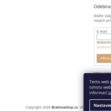
t
Odebíra
í
Vložte svů
nových pr
E-mail
Vložením
osobníc
PŘIHL
https://w
pro-odsto
Tento web 
smlouvy/
tohoto webu
informací
z
Nastave
Copyright 2026
Brahmashop.cz
. Všechna práva vyh