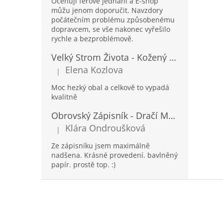
Oceňuji férové jednání a E-shop
můžu jenom doporučit. Navzdory
počátečním problému způsobenému
dopravcem, se vše nakonec vyřešilo
rychle a bezproblémově.
Velký Strom Života - Kožený Zápisník se Šňůrkou a Kamínkem - 20x16x2cm - 160 Stran
Elena Kozlova
|
Hodnocení produktu je 5 z 5 hvězdiček.
Moc hezký obal a celkově to vypadá
kvalitně
Obrovský Zápisník - Dračí Mandala s Chakra Kameny - 100 Stran - 25x34cm
Klára Ondroušková
|
Hodnocení produktu je 5 z 5 hvězdiček.
Ze zápisníku jsem maximálně
nadšena. Krásné provedení. bavlněný
papír. prostě top. :)
Z
á
p
a