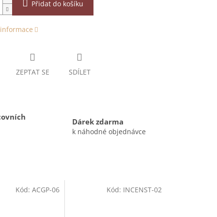
Přidat do košíku
 informace
ZEPTAT SE
SDÍLET
covních
Dárek zdarma
k náhodné objednávce
Kód:
ACGP-06
Kód:
INCENST-02