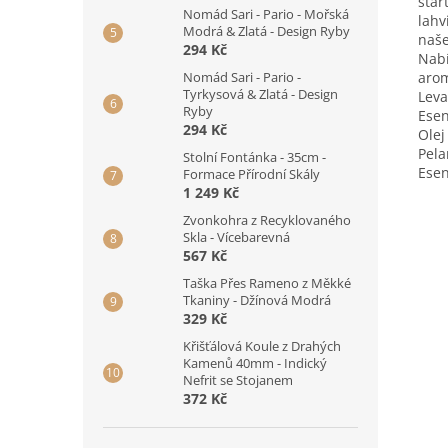
star
Nomád Sari - Pario - Mořská
lahv
Modrá & Zlatá - Design Ryby
naše
294 Kč
Nabí
arom
Nomád Sari - Pario -
Tyrkysová & Zlatá - Design
Leva
Ryby
Esen
294 Kč
Olej
Pela
Stolní Fontánka - 35cm -
Esen
Formace Přírodní Skály
1 249 Kč
Zvonkohra z Recyklovaného
Skla - Vícebarevná
567 Kč
Taška Přes Rameno z Měkké
Tkaniny - Džínová Modrá
329 Kč
Křišťálová Koule z Drahých
Kamenů 40mm - Indický
Nefrit se Stojanem
372 Kč