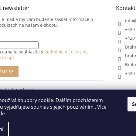
t newsletter
Kontakt
j e-mail a my vám budeme zasílat informace o
info
oduktech na našem e-shopu.
+420 
+420 
Brah
 e-mailu souhlasíte s
podmínkami ochrany
brah
h údajů
Brah
ÁSIT SE
+420 
ww.brahmashop.cz/formular-
upeni-od-
používá soubory cookie. Dalším procházením
S
 vyjadřujete souhlas s jejich používáním.. Více
de
.
ní
razena.