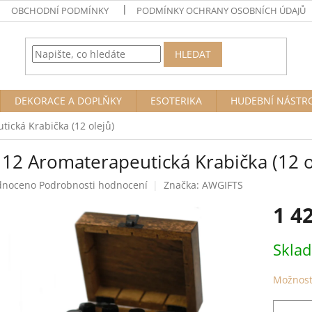
OBCHODNÍ PODMÍNKY
PODMÍNKY OCHRANY OSOBNÍCH ÚDAJŮ
HLEDAT
DEKORACE A DOPLŇKY
ESOTERIKA
HUDEBNÍ NÁSTR
ická Krabička (12 olejů)
 12 Aromaterapeutická Krabička (12 o
né
dnoceno
Podrobnosti hodnocení
Značka:
AWGIFTS
ení
1 4
tu
Měrná
Skla
cena:
ek.
Možnost