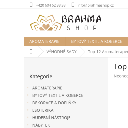
Přejít
+420 604 62 38 38
info@brahmashop.cz
na
obsah
AROMATERAPIE
BYTOVÝ TEXTIL A KOBERCE
Domů
VÝHODNÉ SADY
Top 12 Aromaterapeut
P
Top
o
Přeskočit
s
Kategorie
Průměr
Neoho
kategorie
t
hodnoc
r
produk
AROMATERAPIE
a
je
BYTOVÝ TEXTIL A KOBERCE
n
0,0
DEKORACE A DOPLŇKY
z
n
5
í
ESOTERIKA
hvězdič
p
HUDEBNÍ NÁSTROJE
a
NÁBYTEK