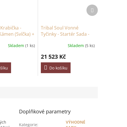
Další
produkt
Krabička -
Tribal Soul Vonné
Kámen (Svíčka) +
Tyčinky - Startér Sada -
 & Čaj a Růže
Bílý Stojan
Skladem
(1 ks)
Skladem
(5 ks)
)
21 523 Kč
šíku
Do košíku
Doplňkové parametry
ných
VÝHODNÉ
Kategorie
: