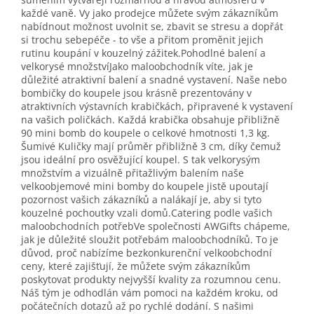
každé vaně. Vy jako prodejce můžete svým zákazníkům
nabídnout možnost uvolnit se, zbavit se stresu a dopřát
si trochu sebepéče - to vše a přitom proměnit jejich
rutinu koupání v kouzelný zážitek.Pohodlné balení a
velkorysé množstvíJako maloobchodník víte, jak je
důležité atraktivní balení a snadné vystavení. Naše nebo
bombičky do koupele jsou krásně prezentovány v
atraktivních výstavních krabičkách, připravené k vystavení
na vašich poličkách. Každá krabička obsahuje přibližně
90 mini bomb do koupele o celkové hmotnosti 1,3 kg.
Šumivé Kuličky mají průměr přibližně 3 cm, díky čemuž
jsou ideální pro osvěžující koupel. S tak velkorysým
množstvím a vizuálně přitažlivým balením naše
velkoobjemové mini bomby do koupele jistě upoutají
pozornost vašich zákazníků a nalákají je, aby si tyto
kouzelné pochoutky vzali domů.Catering podle vašich
maloobchodních potřebVe společnosti AWGifts chápeme,
jak je důležité sloužit potřebám maloobchodníků. To je
důvod, proč nabízíme bezkonkurenční velkoobchodní
ceny, které zajišťují, že můžete svým zákazníkům
poskytovat produkty nejvyšší kvality za rozumnou cenu.
Náš tým je odhodlán vám pomoci na každém kroku, od
počátečních dotazů až po rychlé dodání. S našimi