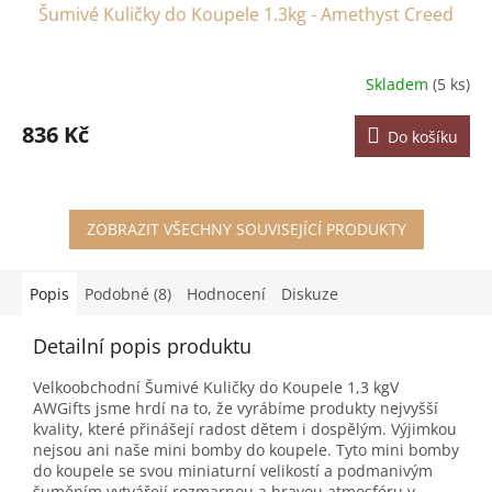
Šumivé Kuličky do Koupele 1.3kg - Amethyst Creed
Skladem
(5 ks)
836 Kč
Do košíku
ZOBRAZIT VŠECHNY SOUVISEJÍCÍ PRODUKTY
Popis
Podobné (8)
Hodnocení
Diskuze
Detailní popis produktu
Velkoobchodní Šumivé Kuličky do Koupele 1,3 kgV
AWGifts jsme hrdí na to, že vyrábíme produkty nejvyšší
kvality, které přinášejí radost dětem i dospělým. Výjimkou
nejsou ani naše mini bomby do koupele. Tyto mini bomby
do koupele se svou miniaturní velikostí a podmanivým
šuměním vytvářejí rozmarnou a hravou atmosféru v