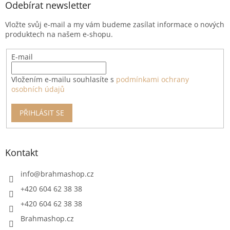
a
Odebírat newsletter
t
Vložte svůj e-mail a my vám budeme zasílat informace o nových
í
produktech na našem e-shopu.
E-mail
Vložením e-mailu souhlasíte s
podmínkami ochrany
osobních údajů
PŘIHLÁSIT SE
Kontakt
info
@
brahmashop.cz
+420 604 62 38 38
+420 604 62 38 38
Brahmashop.cz