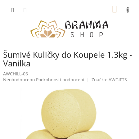
Přejít
NÁKUP
na
obsah
KOŠÍK
Šumivé Kuličky do Koupele 1.3kg -
Vanilka
AWCHILL-06
Průměrné
Neohodnoceno
Podrobnosti hodnocení
Značka:
AWGIFTS
hodnocení
produktu
je
0,0
z
5
hvězdiček.