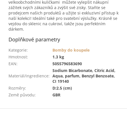
velkoobchodními kuličkami můžete vylepšit nákupní
zážitek svých zákazníků a zvýšit své zisky. Staňte se
prodejcem našich produktů a užijte si exkluzivní přístup k
naší kolekci! Ideální také pro svatební výslužky. Krásně se
vejdou do sklenic na cukroví, takže jsou perfektním
dárkem.
Doplňkové parametry
Kategorie
:
Bomby do koupele
Hmotnost
:
1.3 kg
EAN
:
5055796583690
Sodium Bicarbonate, Citric Acid,
Materiál/ingredience
:
Aqua, parfum, Benzyl Benzoate,
CI 19140
Rozměry
:
D:2.5 (cm)
Země původu
:
GBR
Z
á
p