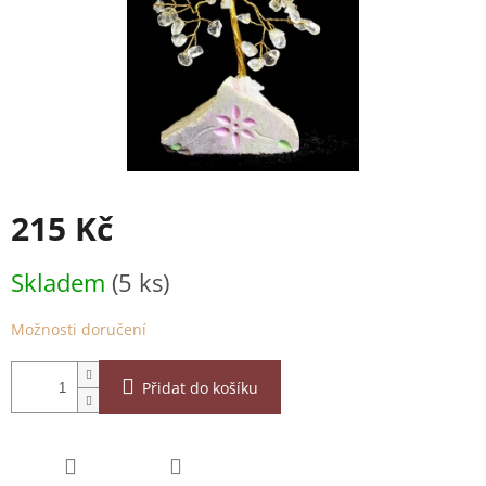
215 Kč
Měrná
Skladem
(5 ks)
cena:
Možnosti doručení
Přidat do košíku