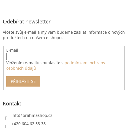
Z
á
p
a
Odebírat newsletter
t
Vložte svůj e-mail a my vám budeme zasílat informace o nových
í
produktech na našem e-shopu.
E-mail
Vložením e-mailu souhlasíte s
podmínkami ochrany
osobních údajů
PŘIHLÁSIT SE
Kontakt
info
@
brahmashop.cz
+420 604 62 38 38