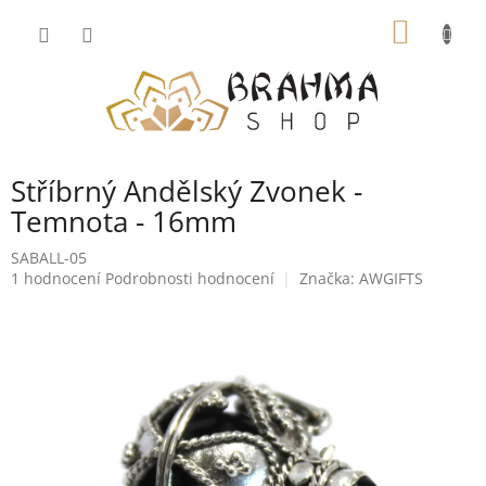
Přejít
NÁKUP
na
obsah
KOŠÍK
Stříbrný Andělský Zvonek -
Temnota - 16mm
SABALL-05
Průměrné
1 hodnocení
Podrobnosti hodnocení
Značka:
AWGIFTS
hodnocení
produktu
je
5,0
z
5
hvězdiček.