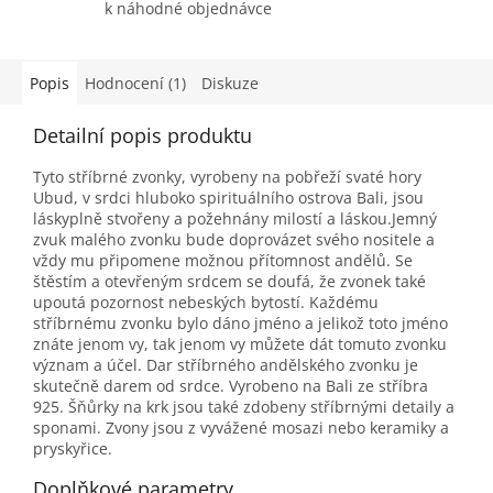
k náhodné objednávce
Popis
Hodnocení (1)
Diskuze
Detailní popis produktu
Tyto stříbrné zvonky, vyrobeny na pobřeží svaté hory
Ubud, v srdci hluboko spirituálního ostrova Bali, jsou
láskyplně stvořeny a požehnány milostí a láskou.Jemný
zvuk malého zvonku bude doprovázet svého nositele a
vždy mu připomene možnou přítomnost andělů. Se
štěstím a otevřeným srdcem se doufá, že zvonek také
upoutá pozornost nebeských bytostí. Každému
stříbrnému zvonku bylo dáno jméno a jelikož toto jméno
znáte jenom vy, tak jenom vy můžete dát tomuto zvonku
význam a účel. Dar stříbrného andělského zvonku je
skutečně darem od srdce. Vyrobeno na Bali ze stříbra
925. Šňůrky na krk jsou také zdobeny stříbrnými detaily a
sponami. Zvony jsou z vyvážené mosazi nebo keramiky a
pryskyřice.
Doplňkové parametry