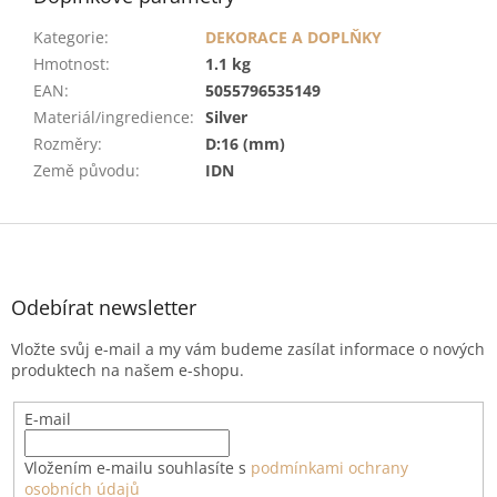
Kategorie
:
DEKORACE A DOPLŇKY
Hmotnost
:
1.1 kg
EAN
:
5055796535149
Materiál/ingredience
:
Silver
Rozměry
:
D:16 (mm)
Země původu
:
IDN
Z
á
p
a
Odebírat newsletter
t
Vložte svůj e-mail a my vám budeme zasílat informace o nových
í
produktech na našem e-shopu.
E-mail
Vložením e-mailu souhlasíte s
podmínkami ochrany
osobních údajů