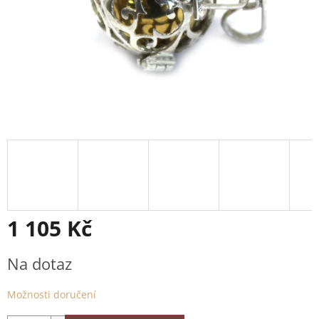
1 105 Kč
Měrná
Na dotaz
cena:
Možnosti doručení