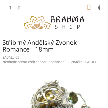
Přejít
NÁKUP
na
obsah
KOŠÍK
Stříbrný Andělský Zvonek -
Romance - 18mm
SABALL-03
Průměrné
Neohodnoceno
Podrobnosti hodnocení
Značka:
AWGIFTS
hodnocení
produktu
je
0,0
z
5
hvězdiček.