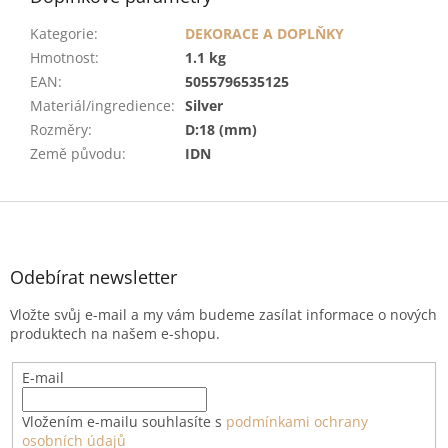
Kategorie
:
DEKORACE A DOPLŇKY
Hmotnost
:
1.1 kg
EAN
:
5055796535125
Materiál/ingredience
:
Silver
Rozměry
:
D:18 (mm)
Země původu
:
IDN
Z
á
p
a
Odebírat newsletter
t
Vložte svůj e-mail a my vám budeme zasílat informace o nových
í
produktech na našem e-shopu.
E-mail
Vložením e-mailu souhlasíte s
podmínkami ochrany
osobních údajů