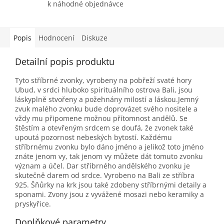
k náhodné objednávce
Popis
Hodnocení
Diskuze
Detailní popis produktu
Tyto stříbrné zvonky, vyrobeny na pobřeží svaté hory
Ubud, v srdci hluboko spirituálního ostrova Bali, jsou
láskyplně stvořeny a požehnány milostí a láskou.Jemný
zvuk malého zvonku bude doprovázet svého nositele a
vždy mu připomene možnou přítomnost andělů. Se
štěstím a otevřeným srdcem se doufá, že zvonek také
upoutá pozornost nebeských bytostí. Každému
stříbrnému zvonku bylo dáno jméno a jelikož toto jméno
znáte jenom vy, tak jenom vy můžete dát tomuto zvonku
význam a účel. Dar stříbrného andělského zvonku je
skutečně darem od srdce. Vyrobeno na Bali ze stříbra
925. Šňůrky na krk jsou také zdobeny stříbrnými detaily a
sponami. Zvony jsou z vyvážené mosazi nebo keramiky a
pryskyřice.
Doplňkové parametry