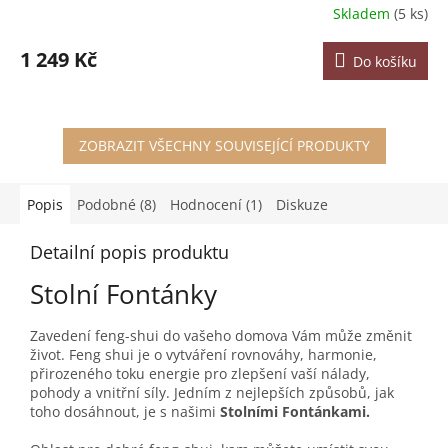
Skladem
(5 ks)
Průměrné
hodnocení
produktu
1 249 Kč
Do košíku
je
4,0
z
5
ZOBRAZIT VŠECHNY SOUVISEJÍCÍ PRODUKTY
hvězdiček.
Popis
Podobné (8)
Hodnocení (1)
Diskuze
Detailní popis produktu
Stolní Fontánky
Zavedení feng-shui do vašeho domova Vám může změnit
život. Feng shui je o vytváření rovnováhy, harmonie,
přirozeného toku energie pro zlepšení vaší nálady,
pohody a vnitřní síly. Jedním z nejlepších způsobů, jak
toho dosáhnout, je s našimi
Stolními Fontánkami.