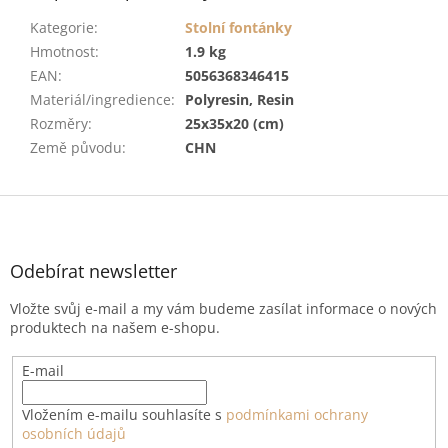
Kategorie
:
Stolní fontánky
Hmotnost
:
1.9 kg
EAN
:
5056368346415
Materiál/ingredience
:
Polyresin, Resin
Rozměry
:
25x35x20 (cm)
Země původu
:
CHN
Z
á
p
a
Odebírat newsletter
t
Vložte svůj e-mail a my vám budeme zasílat informace o nových
í
produktech na našem e-shopu.
E-mail
Vložením e-mailu souhlasíte s
podmínkami ochrany
osobních údajů