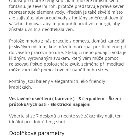
Oblast pro dobré feng-shui, kam můžete umístit svou
fontánu, je severní roh, protože představuje právě sever
reprezentuje element vody. Předsíň je také skvělé místo,
ale zajistěte, aby proud vody z fontány směřoval dovnitř
vašeho domova, abyste podpořili pozitivní energii, aby
zůstala uvnitř a neodtékala ven.
Protože mnoho z nás pracuje z domova, domácí kancelář
je skvělým místem, kde můžete načerpat pozitivní energii
do vašeho pracovního dne. Stékající nebo padající voda je
klidným, vyrovnaným zvukem, který vám může pomoci
relaxovat. Pokud posloucháte zvuk, zejména při meditaci,
může vám také pomoci uvolnit napětí nebo stres.
Fontány jsou baleny v elegantních, eko-friendly
krabičkách.
Vestavěné osvětlení ( barevné ) - S čerpadlem - Řízení
průtoku/rychlosti - Elektrické napájení
Vyberte si ze 7 designů a nechte své zákazníky najít ten
ideální pro dobré feng shui.
Doplňkové parametry