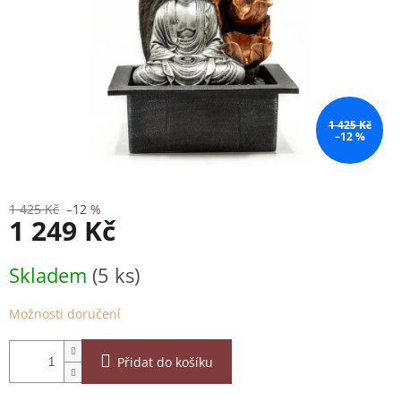
1 425 Kč
–12 %
1 425 Kč
–12 %
1 249 Kč
Měrná
Skladem
(5 ks)
cena:
Možnosti doručení
Přidat do košíku