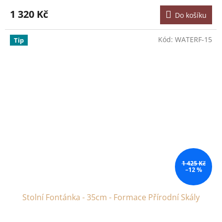
1 320 Kč
Do košíku
Kód:
WATERF-15
Tip
1 425 Kč
–12 %
Stolní Fontánka - 35cm - Formace Přírodní Skály