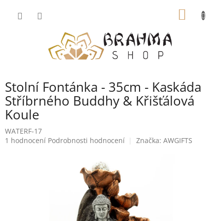
Přejít
NÁKUP
na
obsah
KOŠÍK
Stolní Fontánka - 35cm - Kaskáda
Stříbrného Buddhy & Křišťálová
Koule
WATERF-17
Průměrné
1 hodnocení
Podrobnosti hodnocení
Značka:
AWGIFTS
hodnocení
produktu
je
5,0
z
5
hvězdiček.