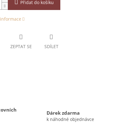
Přidat do košíku
 informace
ZEPTAT SE
SDÍLET
covních
Dárek zdarma
k náhodné objednávce