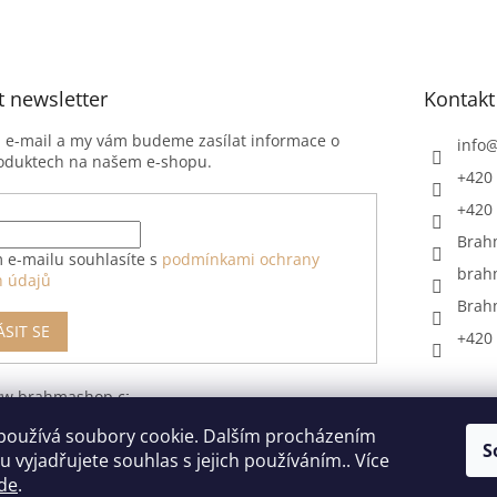
t newsletter
Kontakt
j e-mail a my vám budeme zasílat informace o
info
oduktech na našem e-shopu.
+420 
+420 
Brah
 e-mailu souhlasíte s
podmínkami ochrany
brah
h údajů
Brah
ÁSIT SE
+420 
ww.brahmashop.cz/formular-
upeni-od-
používá soubory cookie. Dalším procházením
S
 vyjadřujete souhlas s jejich používáním.. Více
de
.