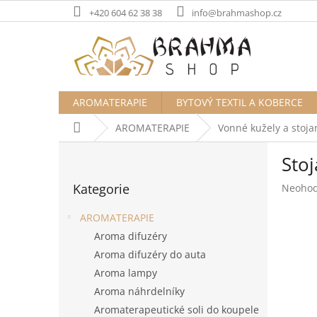
Přejít
+420 604 62 38 38
info@brahmashop.cz
na
obsah
AROMATERAPIE
BYTOVÝ TEXTIL A KOBERCE
Domů
AROMATERAPIE
Vonné kužely a stoja
P
Sto
o
Přeskočit
s
Kategorie
Průměr
Neoho
kategorie
t
hodnoc
r
produk
AROMATERAPIE
a
je
Aroma difuzéry
n
0,0
Aroma difuzéry do auta
z
n
5
í
Aroma lampy
hvězdič
p
Aroma náhrdelníky
a
Aromaterapeutické soli do koupele