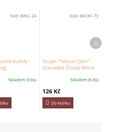
Kód:
BINC-24
Kód:
BACKF-73
Další
produkt
Vonné Kužely -
Stojan “Tekoucí Dým“ -
ang
Starověká Čínská Mince
Skladem
(3 ks)
Skladem
(5 ks)
126 Kč
šíku
Do košíku