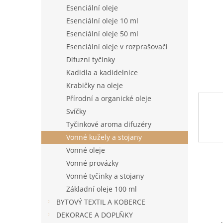
n
Esenciální oleje
e
Esenciální oleje 10 ml
l
Esenciální oleje 50 ml
Esenciální oleje v rozprašovači
Difuzní tyčinky
Kadidla a kadidelnice
Krabičky na oleje
Přírodní a organické oleje
Svíčky
Tyčinkové aroma difuzéry
Vonné kužely a stojany
Vonné oleje
Vonné provázky
Vonné tyčinky a stojany
Základní oleje 100 ml
BYTOVÝ TEXTIL A KOBERCE
DEKORACE A DOPLŇKY