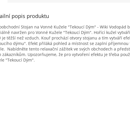
ailní popis produktu
oobchodní Stojan na Vonné Kužele "Tekoucí Dým" - Wiki Vodopád b
iálně navržen pro Vonné Kužele "Tekoucí Dým". Hořící kužel vytváří
ý je těžší než vzduch. Kouř prochází otvory stojanu a tím vytváří efe
oucího dýmu". Efekt přiláká pohled a místnost se zaplní příjemnou
le. Nabídněte tento relaxační zážitek ve svých obchodech a předs
 zákazníkům. Upozorňujeme, že pro vytvoření efektu je třeba použ
le "Tekoucí Dým".