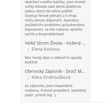
obdržení nového balíčku, jsem kromě
svíčky dostala také dárek (plátěnou
tašku), který mě velice potěšil.
Oceňuji férové jednání a E-shop
můžu jenom doporučit. Navzdory
počátečním problému způsobenému
dopravcem, se vše nakonec vyřešilo
rychle a bezproblémově.
Velký Strom Života - Kožený Zápisník se Šňůrkou a Kamínkem - 20x16x2cm - 160 Stran
Elena Kozlova
|
Hodnocení produktu je 5 z 5 hvězdiček.
Moc hezký obal a celkově to vypadá
kvalitně
Obrovský Zápisník - Dračí Mandala s Chakra Kameny - 100 Stran - 25x34cm
Klára Ondroušková
|
Hodnocení produktu je 5 z 5 hvězdiček.
Ze zápisníku jsem maximálně
nadšena. Krásné provedení. bavlněný
papír. prostě top. :)
Z