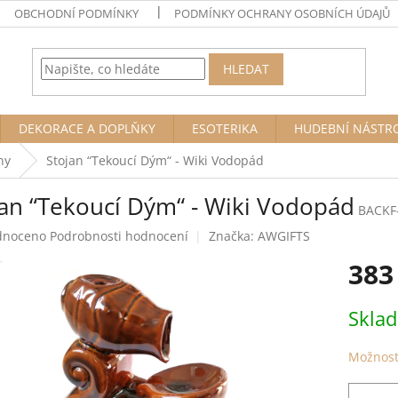
OBCHODNÍ PODMÍNKY
PODMÍNKY OCHRANY OSOBNÍCH ÚDAJŮ
HLEDAT
DEKORACE A DOPLŇKY
ESOTERIKA
HUDEBNÍ NÁSTR
ny
Stojan “Tekoucí Dým“ - Wiki Vodopád
jan “Tekoucí Dým“ - Wiki Vodopád
BACKF
né
dnoceno
Podrobnosti hodnocení
Značka:
AWGIFTS
ení
383
tu
Měrná
Skla
cena:
ek.
Možnost