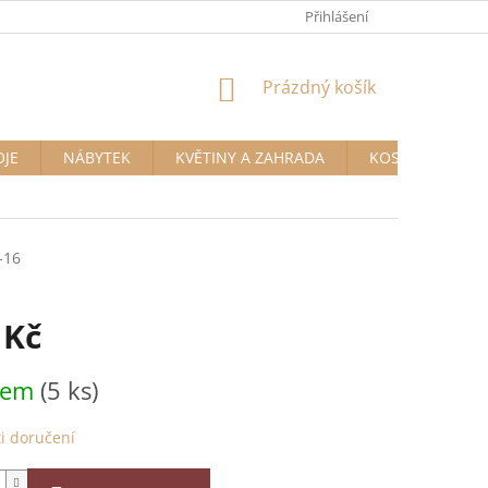
Přihlášení
NÁKUPNÍ
Prázdný košík
KOŠÍK
OJE
NÁBYTEK
KVĚTINY A ZAHRADA
KOSMETIKA A D
-16
 Kč
dem
(5 ks)
i doručení