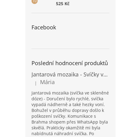
525 Kč
Facebook
Poslední hodnocení produktů
Jantarová mozaika - Svíčky ve skleněných dózách - Vysoké
Mária
|
Hodnocení produktu je 5 z 5 hvězdiček.
Jantarová mozaika (svíčka ve skleněné
dóze) - Doručení bylo rychlé, svíčka
vypadá nádherně a také hezky voní.
Bohužel v průběhu dopravy došlo k
poškození svíčky. Komunikace s
Brahma shopem přes WhatsApp byla
skvělá. Prakticky okamžitě mi byla
nabídnutá náhradní svíčka. Po