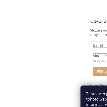
á
p
a
t
Odebíra
í
Vložte svů
nových pr
E-mail
Vložením
osobníc
PŘIHL
https://w
pro-odsto
Tento web 
smlouvy/
tohoto webu
informací
z