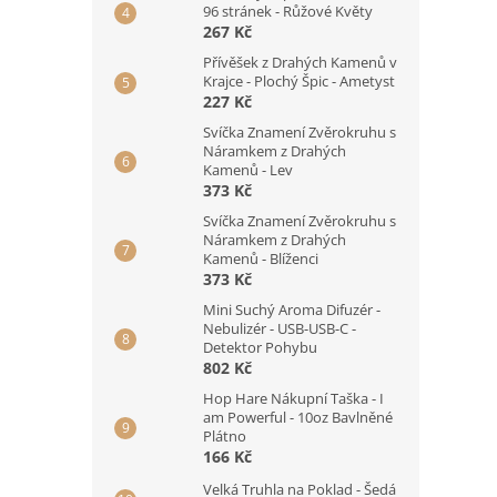
96 stránek - Růžové Květy
267 Kč
Přívěšek z Drahých Kamenů v
Krajce - Plochý Špic - Ametyst
227 Kč
Svíčka Znamení Zvěrokruhu s
Náramkem z Drahých
Kamenů - Lev
373 Kč
Svíčka Znamení Zvěrokruhu s
Náramkem z Drahých
Kamenů - Blíženci
373 Kč
Mini Suchý Aroma Difuzér -
Nebulizér - USB-USB-C -
Detektor Pohybu
802 Kč
Hop Hare Nákupní Taška - I
am Powerful - 10oz Bavlněné
Plátno
166 Kč
Velká Truhla na Poklad - Šedá