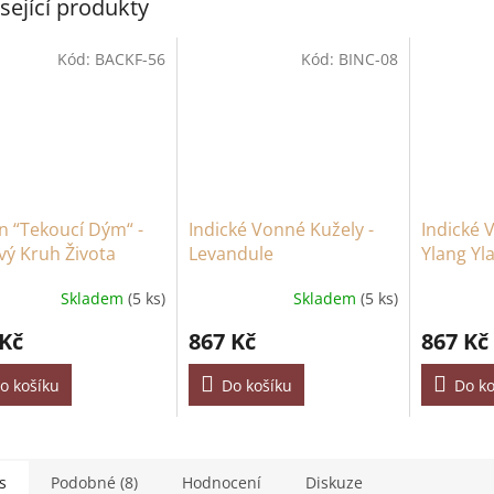
sející produkty
Kód:
BACKF-56
Kód:
BINC-08
n “Tekoucí Dým“ -
Indické Vonné Kužely -
Indické 
vý Kruh Života
Levandule
Ylang Yl
Skladem
(5 ks)
Skladem
(5 ks)
 Kč
867 Kč
867 Kč
o košíku
Do košíku
Do ko
s
Podobné (8)
Hodnocení
Diskuze