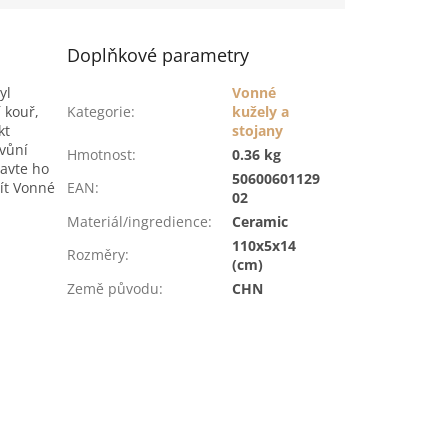
Doplňkové parametry
yl
Vonné
 kouř,
Kategorie
:
kužely a
kt
stojany
 vůní
Hmotnost
:
0.36 kg
tavte ho
50600601129
ít Vonné
EAN
:
02
Materiál/ingredience
:
Ceramic
110x5x14
Rozměry
:
(cm)
Země původu
:
CHN