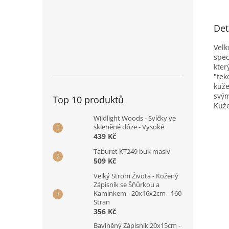
Det
Velk
spec
kter
"tek
kuže
svým
Top 10 produktů
Kuže
Wildlight Woods - Svíčky ve
skleněné dóze - Vysoké
439 Kč
Taburet KT249 buk masiv
509 Kč
Velký Strom Života - Kožený
Zápisník se Šňůrkou a
Kamínkem - 20x16x2cm - 160
Stran
356 Kč
Bavlněný Zápisník 20x15cm -