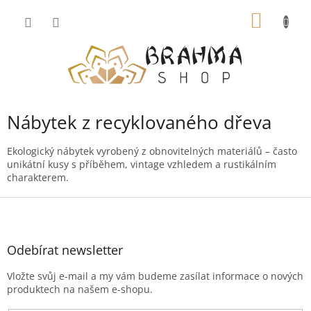
Přejít
NÁKUP
na
obsah
KOŠÍK
Nábytek z recyklovaného dřeva
Ekologický nábytek vyrobený z obnovitelných materiálů – často
unikátní kusy s příběhem, vintage vzhledem a rustikálním
charakterem.
Z
á
p
a
Odebírat newsletter
t
Vložte svůj e-mail a my vám budeme zasílat informace o nových
í
produktech na našem e-shopu.