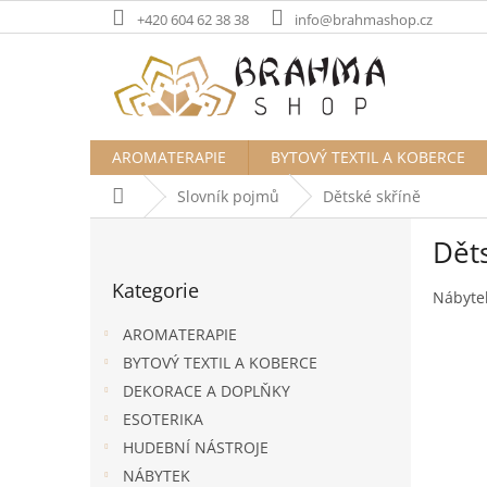
Přejít
+420 604 62 38 38
info@brahmashop.cz
na
obsah
AROMATERAPIE
BYTOVÝ TEXTIL A KOBERCE
Domů
Slovník pojmů
Dětské skříně
P
Dět
o
Přeskočit
s
Kategorie
kategorie
t
Nábytek
r
AROMATERAPIE
a
BYTOVÝ TEXTIL A KOBERCE
n
DEKORACE A DOPLŇKY
n
í
ESOTERIKA
p
HUDEBNÍ NÁSTROJE
a
NÁBYTEK