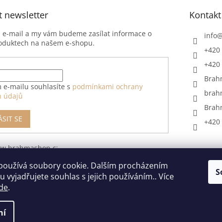
t newsletter
Kontakt
j e-mail a my vám budeme zasílat informace o
info
oduktech na našem e-shopu.
+420 
+420 
Brah
 e-mailu souhlasíte s
podmínkami ochrany
brah
h údajů
Brah
ÁSIT SE
+420 
ww.brahmashop.cz/formular-
upeni-od-
používá soubory cookie. Dalším procházením
S
 vyjadřujete souhlas s jejich používáním.. Více
de
.
ní
razena.