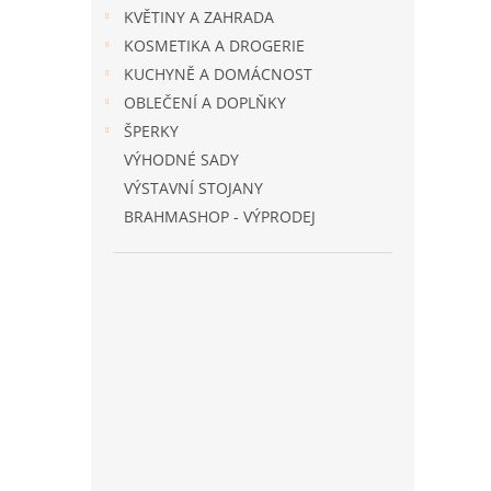
n
KVĚTINY A ZAHRADA
e
KOSMETIKA A DROGERIE
l
KUCHYNĚ A DOMÁCNOST
OBLEČENÍ A DOPLŇKY
ŠPERKY
VÝHODNÉ SADY
VÝSTAVNÍ STOJANY
BRAHMASHOP - VÝPRODEJ