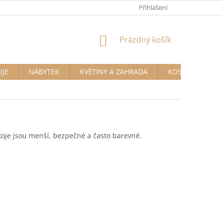
Přihlášení
NÁKUPNÍ
Prázdný košík
KOŠÍK
OJE
NÁBYTEK
KVĚTINY A ZAHRADA
KOSMETIKA A D
koje jsou menší, bezpečné a často barevné.