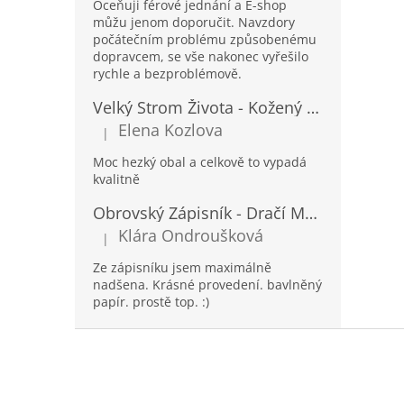
Oceňuji férové jednání a E-shop
můžu jenom doporučit. Navzdory
počátečním problému způsobenému
dopravcem, se vše nakonec vyřešilo
rychle a bezproblémově.
Velký Strom Života - Kožený Zápisník se Šňůrkou a Kamínkem - 20x16x2cm - 160 Stran
Elena Kozlova
|
Hodnocení produktu je 5 z 5 hvězdiček.
Moc hezký obal a celkově to vypadá
kvalitně
Obrovský Zápisník - Dračí Mandala s Chakra Kameny - 100 Stran - 25x34cm
Klára Ondroušková
|
Hodnocení produktu je 5 z 5 hvězdiček.
Ze zápisníku jsem maximálně
nadšena. Krásné provedení. bavlněný
papír. prostě top. :)
Z
á
p
a