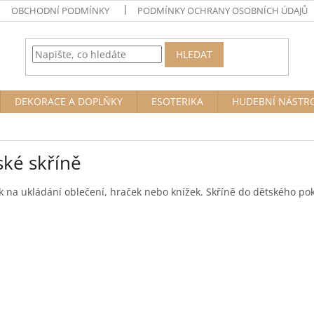
OBCHODNÍ PODMÍNKY
PODMÍNKY OCHRANY OSOBNÍCH ÚDAJŮ
HLEDAT
DEKORACE A DOPLŇKY
ESOTERIKA
HUDEBNÍ NÁSTR
ské skříně
 na ukládání oblečení, hraček nebo knížek. Skříně do dětského po