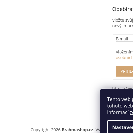
t
Odebíra
í
Vložte svů
nových pr
E-mail
Vložením
osobníc
PŘIHL
https://w
pro-odsto
Tento web 
smlouvy/
tohoto webu
informací
z
Nastave
Copyright 2026
Brahmashop.cz
. Všechna práva vyh