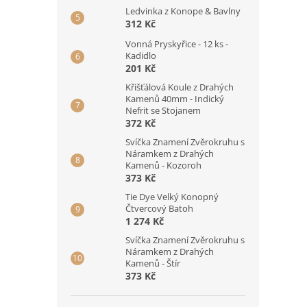
Ledvinka z Konope & Bavlny
312 Kč
Vonná Pryskyřice - 12 ks -
Kadidlo
201 Kč
Křišťálová Koule z Drahých
Kamenů 40mm - Indický
Nefrit se Stojanem
372 Kč
Svíčka Znamení Zvěrokruhu s
Náramkem z Drahých
Kamenů - Kozoroh
373 Kč
Tie Dye Velký Konopný
Čtvercový Batoh
1 274 Kč
Svíčka Znamení Zvěrokruhu s
Náramkem z Drahých
Kamenů - Štír
373 Kč