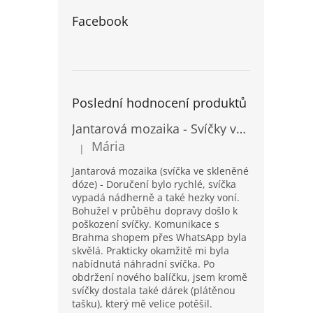
Facebook
Poslední hodnocení produktů
Jantarová mozaika - Svíčky ve skleněných dózách - Vysoké
Mária
|
Hodnocení produktu je 5 z 5 hvězdiček.
Jantarová mozaika (svíčka ve skleněné
dóze) - Doručení bylo rychlé, svíčka
vypadá nádherně a také hezky voní.
Bohužel v průběhu dopravy došlo k
poškození svíčky. Komunikace s
Brahma shopem přes WhatsApp byla
skvělá. Prakticky okamžitě mi byla
nabídnutá náhradní svíčka. Po
obdržení nového balíčku, jsem kromě
svíčky dostala také dárek (plátěnou
tašku), který mě velice potěšil.